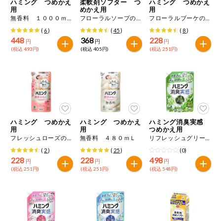
ハミング つめかえ
柔軟剤ソフター つ
ハミング つめかえ
用
めかえ用
用
無香料 １０００ｍＬ
フローラルソープの香り １４００ｍＬ
フローラルブーケの香り ４８０ｍＬ
(
6
)
(
45
)
(
8
)
448
368
228
円
円
円
(税込 493円)
(税込 405円)
(税込 251円)
ハミング つめかえ
ハミング つめかえ
ハミング消臭実感
用
用
つめかえ用
フレッシュローズの香り ４８０ｍＬ
無香料 ４８０ｍＬ
リフレッシュグリーンの香り ９３０ｇ
(
2
)
(
25
)
(0)
228
228
498
円
円
円
(税込 251円)
(税込 251円)
(税込 548円)