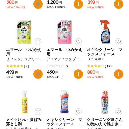
980
1,280
398
円
円
円
(税込 1,078円)
(税込 1,408円)
(税込 438円)
エマール つめかえ
エマール つめかえ
オキシクリーン マ
用
用
ックスフォース ス
プレー
リフレッシュグリーンの香り ８１０ｇ
アロマティックブーケの香り ８１０ｇ
３５４ｍＬ
(
2
)
(0)
(
19
)
498
498
880
円
円
円
(税込 548円)
(税込 548円)
(税込 968円)
メイク汚れ・黄ばみ
オキシクリーン マ
クリーニング屋さん
落とし剤
ックスフォース ジ
の泡の力で靴ふきサ
ェルスティック
ッサ
シトラスの香り ２４０ｍＬ
１８３ｍＬ
１００ｍＬ