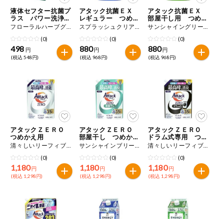
特定原材料に準ずるものは、お取引先から情報提供のあった
ご利用ガイド
住居・生活用
液体セフター抗菌プ
アタック抗菌ＥＸ
アタック抗菌ＥＸ
範囲でのお知らせです。
品
ラス パワー洗浄
レギュラー つめか
部屋干し用 つめか
つめかえ用
え用
え用
フローラルハーブグリーンの香り １５００ｇ
スプラッシュクリアの香り １５００ｇ
サンシャイングリーンの香り １５００ｇ
商品のリクエスト
コスメ＆ボデ
(0)
(0)
(0)
ィケア
498
880
880
円
円
円
(税込 548円)
(税込 968円)
(税込 968円)
アプリのダウンロード
ベビー
PC版サイトを表示
衣料品
テキスト注文サイトを表示
趣味・娯楽
アタックＺＥＲＯ
アタックＺＥＲＯ
アタックＺＥＲＯ
お問い合わせ
つめかえ用
部屋干し つめかえ
ドラム式専用 つめ
用
かえ用
清々しいリーフィブリーズの香り（微香） １０７０ｇ
サンシャインブリーズの香り（微香） １０７０ｇ
清々しいリーフィブリーズの香り（微香） １０７０ｇ
ペット
(0)
(0)
(0)
1,180
1,180
1,180
円
円
円
(税込 1,298円)
(税込 1,298円)
(税込 1,298円)
先着限定企画
スマート・ワ
ン注文