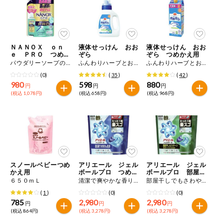
ミールキット
組合員さんの
リクエスト
ＮＡＮＯＸ ｏｎ
液体せっけん おお
液体せっけん おお
ｅ ＰＲＯ つめか
ぞら
ぞら つめかえ用
え用
パウダリーソープの香り １０１０ｇ
ふんわりハーブとお花の香り ８００ｍＬ
ふんわりハーブとお花の香り １５００ｍＬ
いいもんみっ
け
(0)
(
35
)
(
42
)
980
598
880
円
円
円
(税込 1,078円)
(税込 658円)
(税込 968円)
オーガニック
ベビー・キッ
ズ関連
サプリメン
ト・栄養補助
食品
スノールベビーつめ
アリエール ジェル
アリエール ジェル
かえ用
ボールプロ つめか
ボールプロ 部屋干
アレルゲン対
え
し用 つめかえ
応
６５０ｍＬ
清潔で爽やかな香り ８９個入り
部屋干しでもさわやかな香り ８９個入り
(
1
)
(0)
(0)
785
2,980
2,980
エシカル
円
円
円
(税込 864円)
(税込 3,278円)
(税込 3,278円)