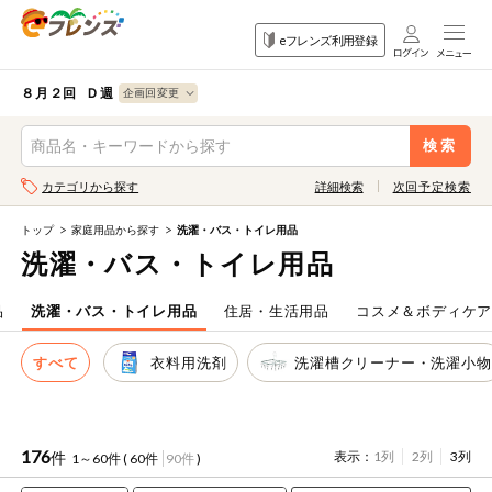
食品
家庭用品
目的
eフレンズ利用登録
から探す
から探す
から探す
検索条件を指定してください。全項目に条件を指定しなくて
果物
果物すべて
８月２回 Ｄ週
ログイン
も検索できます。
検索
野菜
キーワード
カテゴリから探す
詳細検索
次回予定検索
生協加入はこちら
肉・ハム・ソ
ーセージ
トップ
家庭用品から探す
洗濯・バス・トイレ用品
eフレンズとは
洗濯・バス・トイレ用品
キーワードをすべて含む
魚介・加工品
いずれかのキーワードを含む
登録から開始まで
品
洗濯・バス・トイレ用品
住居・生活用品
コスメ＆ボディケ
米・雑穀など
すべて
衣料用洗剤
洗濯槽クリーナー・洗濯小物
メーカー名
卵・牛乳・乳
先着限定
製品
注文番号注文
176
件
表示：
1列
2列
3列
1～60件 (
60件
90件
)
パン・ジャム
カテゴリ