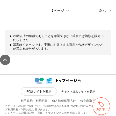
次へ
20歳以上の年齢であることを確認できない場合には酒類を販売い
たしません。
写真はイメージです。実際にお届けする商品と包材デザインなど
が異なる場合があリます。
PC版サイトを表示
テキスト注文サイトを表示
利用規約・利用約款
個人情報保護方針
特定商取引
このサイトの利用に関しては、ご利用生協の宅配事業に関する約款等ならびにeフレン
検索する
リセットする
ズ利用規程・利用約款に基づきます。
このページに記載の記事・写真・イラストなどの無断転載を禁じます。