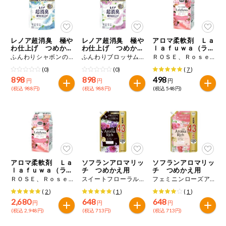
レノア超消臭 極や
レノア超消臭 極や
アロマ柔軟剤 Ｌａ
わ仕上げ つめかえ
わ仕上げ つめかえ
ｌａｆｕｗａ（ララ
用
用
フワ） つめかえ用
ふんわりシャボンの香り １３３５ｍＬ
ふんわりブロッサムの香り １３３５ｍＬ
ＲＯＳＥ、Ｒｏｓｅ、ｒｏｓｅ １０００ｍＬ
(0)
(0)
(
7
)
898
898
498
円
円
円
(税込 988円)
(税込 988円)
(税込 548円)
アロマ柔軟剤 Ｌａ
ソフランアロマリッ
ソフランアロマリッ
ｌａｆｕｗａ（ララ
チ つめかえ用
チ つめかえ用
フワ） つめかえ用
ＲＯＳＥ、Ｒｏｓｅ、ｒｏｓｅ １０００ｍＬ×６個
スイートフローラルアロマの香り ジュリエット １３００ｍＬ
フェミニンローズアロマの香り ダイアナ １３００ｍＬ
(
2
)
(
1
)
(
1
)
2,680
648
648
円
円
円
(税込 2,948円)
(税込 713円)
(税込 713円)