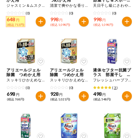
特定原材料に準ずるもの
ツ つめかえ用
ジャスミン＆ムスクの香り １５６０ｇ
清潔で爽やかな香り １．７２ｋｇ
天日干し級にさわやかな香り １．７２ｋｇ
おやつ
アーモンド
あわび
いか
(0)
(0)
(0)
648
998
998
円
円
円
自動注文システム登録
(税込 713円)
(税込 1,098円)
(税込 1,098円)
飲料
いくら
オレンジ
カシューナッツ
自動注文システム登録を確認する
酒・ノンアル
キウイフルーツ
牛肉
ごま
コール
自動注文システム登録を修正する
切り花・仏花
さけ
さば
ゼラチン
大豆
アリエールジェル
アリエールジェル
液体セフター抗菌プ
くらしの定番品（毎週企画）
ティッシュ・
除菌 つめかえ用
除菌 つめかえ用
ラス 部屋干し つ
鶏肉
バナナ
豚肉
トイレットペ
めかえ用
スッキリひかえめな香り １．０ｋｇ
スッキリひかえめな香り １．４ｋｇ
フレッシュハーブフルーティの香り １５００ｇ
ーパー
(0)
(0)
(
3
)
衛生・生理用
マカダミアナッツ
もも
やまいも
698
928
498
円
円
円
品
専門ショップサイト
(税込 768円)
(税込 1,021円)
(税込 548円)
りんご
キッチン用品
パルコープ・よどがわ生協のサービス
アレルゲン情報は、商品企画時の情報のため、ご使用前には
洗濯・バス・
パルコープ・よどがわ生協の情報サイト
トイレ用品
必ず商品パッケージの表示をご確認ください。