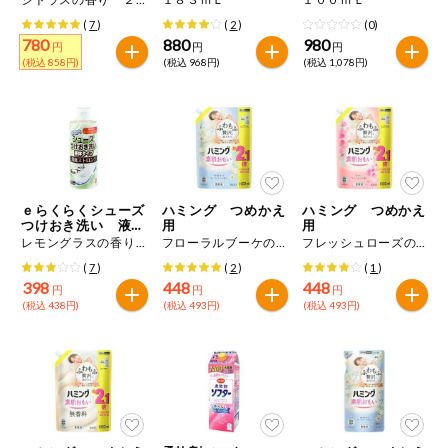
(
7
)
(
2
)
(0)
780
880
980
円
円
円
(税込 858円)
(税込 968円)
(税込 1,078円)
ｅらくらくシューズ
ハミング つめかえ
ハミング つめかえ
つけおき洗い 液体
用
用
タイプ 消臭ストロ
レモングラスの香り ２００ｍＬ
フローラルブーケの香り １０００ｍＬ
フレッシュローズの香り １０００ｍＬ
ング
(
7
)
(
2
)
(
1
)
398
448
448
円
円
円
(税込 438円)
(税込 493円)
(税込 493円)