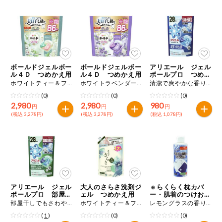
健康志向食品
推しコープ
ボールドジェルボー
ボールドジェルボー
アリエール ジェル
年間登録米
ル４Ｄ つめかえ用
ル４Ｄ つめかえ用
ボールプロ つめか
え用
ホワイトティー＆フローラルの香り ８６個入り
ホワイトラベンダー＆ジャスミンの香り ８６個入り
清潔で爽やかな香り ２８個入り
(0)
(0)
(0)
2,980
2,980
980
円
円
円
(税込 3,278円)
(税込 3,278円)
(税込 1,078円)
アリエール ジェル
大人のさらさ洗剤ジ
ｅらくらく枕カバ
ボールプロ 部屋干
ェル つめかえ用
ー・肌着のつけおき
し用 つめかえ用
洗い
部屋干しでもさわやかな香り ２８個入り
ホワイトティー＆フローラルの香り １．２６ｋｇ
レモングラスの香り ２００ｍＬ
(
1
)
(0)
(0)