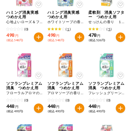
ハミング消臭実感
ハミング消臭実感
柔軟剤 消臭ソフタ
つめかえ用
つめかえ用
ー つめかえ用
心地よいローズ＆フローラルの香り ９３０ｇ
ホワイトソープの香り ９３０ｇ
せっけんの香り １２００ｍＬ
(0)
(
1
)
(
5
)
498
498
478
円
円
円
(税込 548円)
(税込 548円)
(税込 526円)
ソフランプレミアム
ソフランプレミアム
ソフランプレミアム
消臭 つめかえ用
消臭 つめかえ用
消臭 つめかえ用
フローラルアロマの香り ７５０ｍＬ
アロマソープの香り ７５０ｍＬ
フレッシュグリーンアロマの香り ７５０ｍＬ
(0)
(0)
(0)
448
448
448
円
円
円
(税込 493円)
(税込 493円)
(税込 493円)