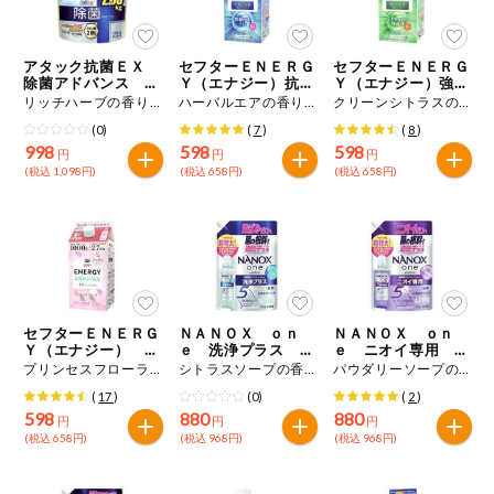
今週のお買い
得
アタック抗菌ＥＸ
セフターＥＮＥＲＧ
セフターＥＮＥＲＧ
除菌アドバンス つ
Ｙ（エナジー）抗
Ｙ（エナジー）強力
コープ商品
めかえ用
菌・防臭 つめかえ
洗浄 つめかえ用
リッチハーブの香り ２．０３ｋｇ
ハーバルエアの香り １０００ｇ
クリーンシトラスの香り １０００ｇ
用
(0)
(
7
)
(
8
)
998
598
598
今週の新登場
円
円
円
(税込 1,098円)
(税込 658円)
(税込 658円)
よりどりでお
トク
複数注文でお
トク
ポイントがも
セフターＥＮＥＲＧ
ＮＡＮＯＸ ｏｎ
ＮＡＮＯＸ ｏｎ
らえる！
Ｙ（エナジー） 柔
ｅ 洗浄プラス つ
ｅ ニオイ専用 つ
軟剤入り濃縮洗剤
めかえ用
めかえ用
プリンセスフローラルの香り １０００ｇ
シトラスソープの香り １０８０ｇ
パウダリーソープの香り １０８０ｇ
つめかえ用
(
17
)
(0)
(
2
)
お弁当用商品
598
880
880
円
円
円
(税込 658円)
(税込 968円)
(税込 968円)
かんたん調理