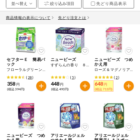
先どり商品表示
お気に入り注文
豆腐・納豆・
こんにゃく
商品情報の表示について
先どり注文とは
注文履歴注文
冷蔵おかず
特価情報
WEBカタログ
冷凍食品
ミールキット
セフターＥ 簡易パ
ニュービーズ
ニュービーズ つめ
先着限定から探す
など
ック
かえ用
すずらんの香り ８００ｇ
アレルゲン情報
フローラルグリーンの香り ９００ｇ
ローズ＆マグノリアの香り １５６０ｇ
特定原材料と特定原材料に準ずるものが含まれていない商品
人気カテゴリ
(
28
)
(
5
)
(
2
)
麺類
を検索できます。
358
448
648
円
円
円
(税込 394円)
(税込 493円)
(税込 713円)
食品から探す
特定原材料
乾物・粉類
小麦
そば
卵
乳
家庭用品から探す
レトルト・缶
詰・瓶詰
落花生
えび
かに
くるみ
目的から探す
調味料・だ
し・油・ルー
ニュービーズ つめ
アリエールジェル
アリエールジェル
生協独自
かえ用
つめかえ用
部屋干し＆スポー