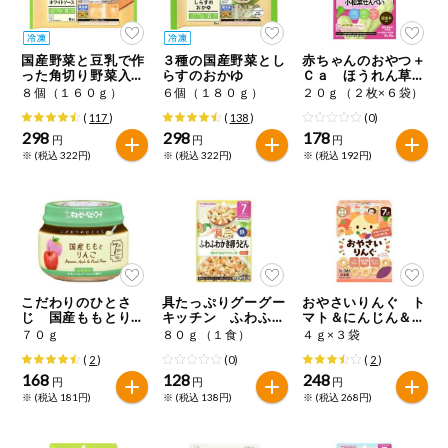
今週のお買い
得
国産野菜と豆乳で作
３種の国産野菜とし
赤ちゃんのおやつ＋
った角切り野菜入り
らすのおかゆ
Ｃａ ほうれん草と
コープ商品
ホワイトソース
小松菜せんべい
８個（１６０ｇ）
６個（１８０ｇ）
２０ｇ（２枚×６袋）
(
117
)
(
138
)
(0)
298
298
178
今週の新登場
円
円
円
※ (税込 322円)
※ (税込 322円)
※ (税込 192円)
よりどりでお
トク
複数注文でお
トク
ポイントがも
こだわりのひとさ
具たっぷりグーグー
おやさいりんぐ ト
らえる！
じ 国産ももとりん
キッチン ふわふわ
マト＆にんじん＆さ
ご
かき卵うどん
つまいも
７０ｇ
８０ｇ（１食）
４ｇ×３袋
(
2
)
(0)
(
2
)
お弁当用商品
168
128
248
円
円
円
※ (税込 181円)
※ (税込 138円)
※ (税込 268円)
かんたん調理