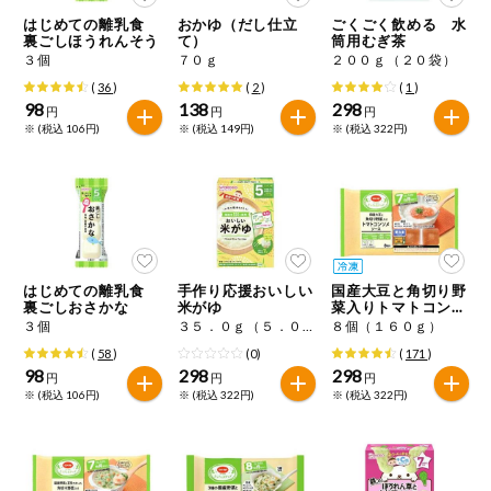
特定原材料に準ずるものは、お取引先から情報提供のあった
ご利用ガイド
住居・生活用
はじめての離乳食
おかゆ（だし仕立
ごくごく飲める 水
範囲でのお知らせです。
品
裏ごしほうれんそう
て）
筒用むぎ茶
３個
７０ｇ
２００ｇ（２０袋）
商品のリクエスト
コスメ＆ボデ
(
36
)
(
2
)
(
1
)
ィケア
98
138
298
円
円
円
※ (税込 106円)
※ (税込 149円)
※ (税込 322円)
アプリのダウンロード
ベビー
PC版サイトを表示
衣料品
テキスト注文サイトを表示
趣味・娯楽
はじめての離乳食
手作り応援おいしい
国産大豆と角切り野
お問い合わせ
裏ごしおさかな
米がゆ
菜入りトマトコンソ
メソース
３個
３５．０ｇ（５．０ｇ×７袋）
８個（１６０ｇ）
ペット
(
58
)
(0)
(
171
)
98
298
298
円
円
円
※ (税込 106円)
※ (税込 322円)
※ (税込 322円)
先着限定企画
スマート・ワ
ン注文