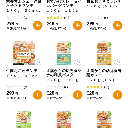
栄養マルシェ 洋風
おでかけカレー＆ハ
和風お子さまランチ
お子さまランチ
ンバーグランチ
１７０ｇ（９０ｇ×１・８０ｇ×１）
１７０ｇ（９０ｇ×１個、８０ｇ×１個）
１９０ｇ（１１０ｇ×１、８０ｇ×１）
(0)
(
4
)
(0)
298
348
298
円
円
円
※ (税込 322円)
※ (税込 376円)
※ (税込 322円)
牛肉おこわランチ
１歳からの幼児食ツ
１歳からの幼児食野
ナの和風パスタ
菜カレー
１７０ｇ（９０ｇ×１・８０ｇ×１）
２２０ｇ（１１０ｇ×２）
１７０ｇ（８５ｇ×２）
(0)
(0)
(
6
)
298
328
328
円
円
円
※ (税込 322円)
※ (税込 354円)
※ (税込 354円)