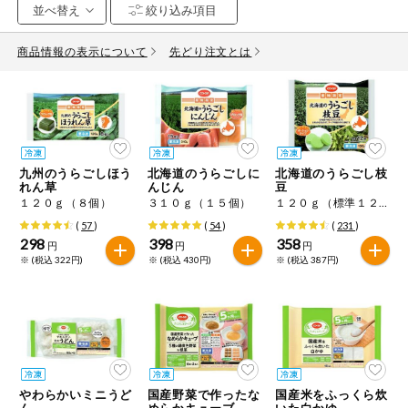
お気に入り注文
豆腐・納豆・
こんにゃく
商品情報の表示について
先どり注文とは
注文履歴注文
冷蔵おかず
特価情報
WEBカタログ
冷凍食品
ミールキット
九州のうらごしほう
北海道のうらごしに
北海道のうらごし枝
先着限定から探す
など
れん草
んじん
豆
アレルゲン情報
１２０ｇ（８個）
３１０ｇ（１５個）
１２０ｇ（標準１２個）
特定原材料と特定原材料に準ずるものが含まれていない商品
人気カテゴリ
(
57
)
(
54
)
(
231
)
麺類
を検索できます。
298
398
358
円
円
円
※ (税込 322円)
※ (税込 430円)
※ (税込 387円)
食品から探す
特定原材料
乾物・粉類
小麦
そば
卵
乳
家庭用品から探す
レトルト・缶
詰・瓶詰
落花生
えび
かに
くるみ
目的から探す
調味料・だ
し・油・ルー
やわらかいミニうど
国産野菜で作ったな
国産米をふっくら炊
生協独自
ん
めらかキューブ
いた白かゆ