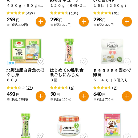
特定原材料に準ずるもの
４８０ｇ（８０ｇ×６）
１２０ｇ（６個×２種）
１５個（２６０ｇ）
おやつ
アーモンド
あわび
いか
(
429
)
(
134
)
(
91
)
298
298
298
円
円
円
自動注文システム登録
※ (税込 322円)
※ (税込 322円)
※ (税込 322円)
飲料
いくら
オレンジ
カシューナッツ
自動注文システム登録を確認する
酒・ノンアル
キウイフルーツ
牛肉
ごま
コール
自動注文システム登録を修正する
切り花・仏花
さけ
さば
ゼラチン
大豆
北海道産白身魚のほ
はじめての離乳食
ｐａｑｕｐａ固ゆで
くらしの定番品（毎週企画）
ティッシュ・
ぐし身
裏ごしにんじん
卵黄
鶏肉
バナナ
豚肉
トイレットペ
６０ｇ
３個
５．４ｇ（６個入り）
ーパー
(
97
)
(
6
)
(
2
)
衛生・生理用
マカダミアナッツ
もも
やまいも
498
98
648
円
円
円
品
専門ショップサイト
※ (税込 538円)
※ (税込 106円)
※ (税込 700円)
りんご
キッチン用品
パルコープ・よどがわ生協のサービス
アレルゲン情報は、商品企画時の情報のため、ご使用前には
洗濯・バス・
パルコープ・よどがわ生協の情報サイト
トイレ用品
必ず商品パッケージの表示をご確認ください。