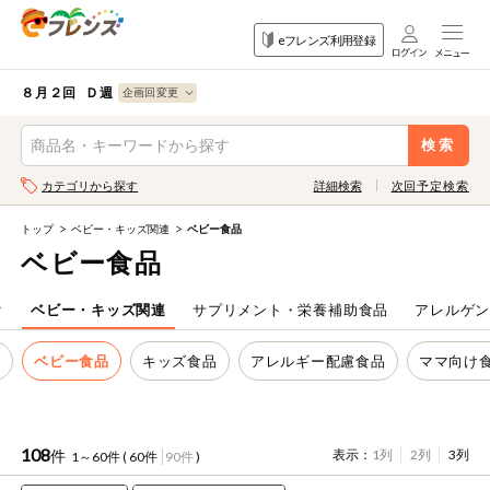
食品
家庭用品
目的
eフレンズ利用登録
から探す
から探す
から探す
検索条件を指定してください。全項目に条件を指定しなくて
果物
果物すべて
８月２回 Ｄ週
ログイン
も検索できます。
検索
野菜
キーワード
カテゴリから探す
詳細検索
次回予定検索
生協加入はこちら
肉・ハム・ソ
ーセージ
トップ
ベビー・キッズ関連
ベビー食品
eフレンズとは
ベビー食品
キーワードをすべて含む
魚介・加工品
いずれかのキーワードを含む
登録から開始まで
ク
ベビー・キッズ関連
サプリメント・栄養補助食品
アレルゲ
米・雑穀など
ク
ベビー食品
キッズ食品
アレルギー配慮食品
ママ向け
メーカー名
卵・牛乳・乳
先着限定
製品
注文番号注文
108
件
表示：
1列
2列
3列
1～60件 (
60件
90件
)
パン・ジャム
カテゴリ