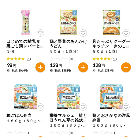
健康志向食品
推しコープ
はじめての離乳食
鶏と野菜のあんかけ
具たっぷりグーグー
年間登録米
裏ごし鶏レバーと野
うどん
キッチン きのこの
菜
和風ハンバーグ
３個
８０ｇ（１食分）
８０ｇ（１食）
(
3
)
(0)
(
1
)
98
128
128
円
円
円
※ (税込 106円)
※ (税込 138円)
※ (税込 138円)
鯛ごはん弁当
栄養マルシェ 鮭と
鶏とおさかなの洋風
ほうれん草の雑炊弁
弁当
１６０ｇ（８０ｇ×２）
当
１６０ｇ（８０ｇ×２個）
１６０ｇ（８０ｇ×２）
(0)
(0)
(0)