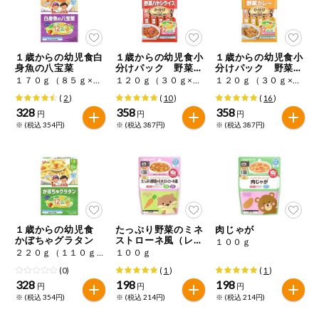
１歳からの幼児食白
１歳からの幼児食小
１歳からの幼児食小
身魚の八宝菜
分けパック 野菜ハ
分けパック 野菜カ
ヤシライス
レー
１７０ｇ（８５ｇ×２）
１２０ｇ（３０ｇ×４）
１２０ｇ（３０ｇ×４）
(
2
)
(
10
)
(
16
)
328
358
358
円
円
円
※ (税込 354円)
※ (税込 387円)
※ (税込 387円)
１歳からの幼児食
たっぷり野菜のミネ
肉じゃが
かぼちゃグラタン
ストローネ風（レバ
１００ｇ
ー・牛肉入り）
２２０ｇ（１１０ｇ×２袋）
１００ｇ
(0)
(
1
)
(
1
)
328
198
198
円
円
円
※ (税込 354円)
※ (税込 214円)
※ (税込 214円)