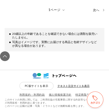
次へ
20歳以上の年齢であることを確認できない場合には酒類を販売い
たしません。
写真はイメージです。実際にお届けする商品と包材デザインなど
が異なる場合があリます。
PC版サイトを表示
テキスト注文サイトを表示
利用規約・利用約款
個人情報保護方針
特定商取引
このサイトの利用に関しては、ご利用生協の宅配事業に関する約款等ならびにeフレン
検索する
リセットする
ズ利用規程・利用約款に基づきます。
このページに記載の記事・写真・イラストなどの無断転載を禁じます。