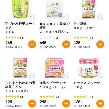
ミールキット
組合員さんの
リクエスト
手づかみ野菜スティ
ｐａｑｕｐａ固ゆで
とり雑炊
ック
卵白
８０ｇ（１食分）
１５ｇ
３．６ｇ（６個入り）
いいもんみっ
け
(
1
)
(0)
(
1
)
268
648
128
円
円
円
※ (税込 289円)
※ (税込 700円)
※ (税込 138円)
オーガニック
ベビー・キッ
ズ関連
サプリメン
ト・栄養補助
食品
しらすとわかめの煮
洋風ベビーランチ
ミックスフルーツ
込みうどん
アレルゲン対
１６０ｇ（８０ｇ×２）
７０ｇ
応
８０ｇ（１食分）
(
1
)
(
2
)
(
1
)
128
298
138
エシカル
円
円
円
※ (税込 138円)
※ (税込 322円)
※ (税込 149円)