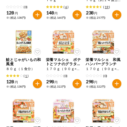
(0)
(
6
)
(
19
)
128
148
238
円
円
円
※ (税込 138円)
※ (税込 160円)
※ (税込 257円)
鮭とじゃがいもの和
栄養マルシェ ポテ
栄養マルシェ 和風
風煮
トとツナのグラタン
ハンバーグランチ
ランチ
８０ｇ（１食分）
１７０ｇ（９０ｇ×１個、８０ｇ×１個）
１７０ｇ（９０ｇ×１個、８０ｇ×１個）
(
1
)
(0)
(0)
128
298
298
円
円
円
※ (税込 138円)
※ (税込 322円)
※ (税込 322円)