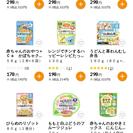
298
298
298
円
円
円
※ (税込 322円)
※ (税込 322円)
※ (税込 322円)
赤ちゃんのおやつ＋
レンジでチンするハ
うどんと茶わんむし
Ｃａ かぼちゃクッ
ッピーレシピたっぷ
弁当
キー
り野菜のチキンライ
５８ｇ（２本×６袋）
１３０ｇ
１６０ｇ（８０ｇ×２）
ス
(0)
(
1
)
(
2
)
178
198
298
円
円
円
※ (税込 192円)
※ (税込 214円)
※ (税込 322円)
ひらめのリゾット
ももと白ぶどうのフ
赤ちゃんのおやきミ
ルーツジュレ
ックス にんじんと
８０ｇ（１食分）
ほうれん草
７０ｇ
７０ｇ（約１４個分）