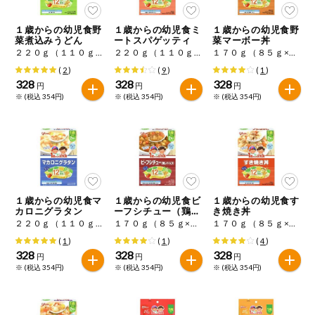
１歳からの幼児食野
１歳からの幼児食ミ
１歳からの幼児食野
菜煮込みうどん
ートスパゲッティ
菜マーボー丼
２２０ｇ（１１０ｇ×２）
２２０ｇ（１１０ｇ×２）
１７０ｇ（８５ｇ×２）
(
2
)
(
9
)
(
1
)
328
328
328
円
円
円
※ (税込 354円)
※ (税込 354円)
※ (税込 354円)
１歳からの幼児食マ
１歳からの幼児食ビ
１歳からの幼児食す
カロニグラタン
ーフシチュー（鶏レ
き焼き丼
バー入り）
２２０ｇ（１１０ｇ×２）
１７０ｇ（８５ｇ×２）
１７０ｇ（８５ｇ×２）
(
1
)
(
1
)
(
4
)
328
328
328
円
円
円
※ (税込 354円)
※ (税込 354円)
※ (税込 354円)