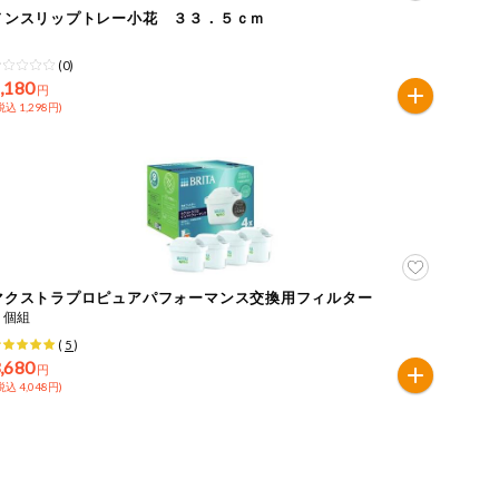
ノンスリップトレー小花 ３３．５ｃｍ
(0)
,180
円
税込 1,298円)
マクストラプロピュアパフォーマンス交換用フィルター
４個組
(
5
)
,680
円
税込 4,048円)