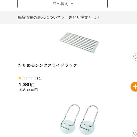
お気に入り注文
豆腐・納豆・
こんにゃく
商品情報の表示について
先どり注文とは
注文履歴注文
冷蔵おかず
特価情報
WEBカタログ
冷凍食品
ミールキット
先着限定から探す
アレルゲン情報
など
たためるシンクスライドラック
特定原材料と特定原材料に準ずるものが含まれていない商
人気カテゴリ
麺類
(
1
)
特定原材料
1,380
円
(税込 1,518円)
食品から探す
小麦
そば
卵
乳
落
乾物・粉類
家庭用品から探す
レトルト・缶
特定原材料に準ずるもの
詰・瓶詰
アーモンド
あわび
いか
いく
目的から探す
調味料・だ
し・油・ルー
生協独自
さば
ゼラチン
大豆
鶏肉