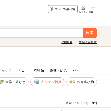
目的
eフレンズ利用登録
から探す
検索
詳細検索
次回予定検索
ディケア
ベビー
衣料品
趣味・娯楽
ペット
食器・箸など
キッチン雑貨
お弁当小物
表示：
1列
2列
3列