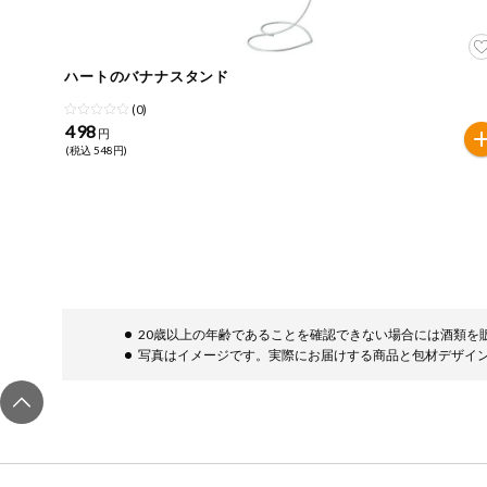
ご利用ガイド
住居・生活用
品
商品のリクエスト
ハートのバナナスタンド
コスメ＆ボデ
ィケア
(0)
498
アプリのダウンロード
円
ベビー
(税込 548円)
PC版サイトを表示
衣料品
テキスト注文サイトを表示
趣味・娯楽
お問い合わせ
ペット
20歳以上の年齢であることを確認できない場合には酒類を
写真はイメージです。実際にお届けする商品と包材デザイ
先着限定企画
スマート・ワ
ン注文