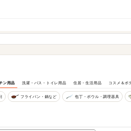
家庭用品
から探す
ても検索できます。
チン用品
洗濯・バス・トイレ用品
住居・生活用品
コスメ＆ボ
剤
フライパン・鍋など
包丁・ボウル・調理器具