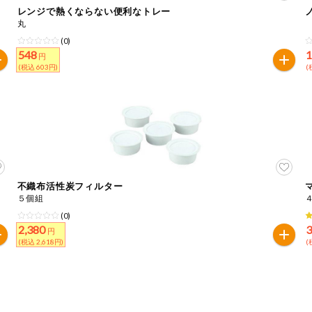
レンジで熱くならない便利なトレー
丸
は必ず商品パッケージの表示をご確認ください。
(0)
た範囲でのお知らせです。
548
1
円
(税込 603円)
(
不織布活性炭フィルター
５個組
(0)
2,380
3
円
(税込 2,618円)
(