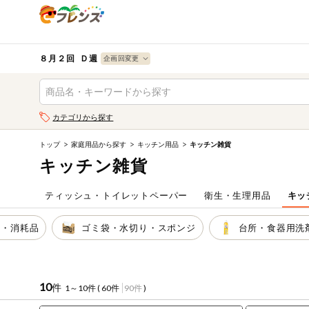
食品
から探す
検索条件を指定してください。全項目に条件を指定しなく
果物
果物すべて
８月２回 Ｄ週
ログイン
野菜
キーワード
カテゴリから探す
生協加入はこちら
肉・ハム・ソ
ーセージ
トップ
家庭用品から探す
キッチン用品
キッチン雑貨
キーワードをすべて含む
eフレンズとは
キッチン雑貨
いずれかのキーワードを含む
魚介・加工品
登録から開始まで
ティッシュ・トイレットペーパー
衛生・生理用品
キッ
米・雑穀など
メーカー名
袋・消耗品
ゴミ袋・水切り・スポンジ
台所・食器用洗
卵・牛乳・乳
先着限定
製品
注文番号注文
10
件
1～10件 (
60件
90件
)
パン・ジャム
カテゴリ