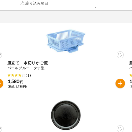
皿立て 水切りかご流
品を検索できます。
パールブルー タテ型
(
1
)
1,580
1
円
(税込 1,738円)
(
花生
えび
かに
くるみ
ら
オレンジ
カシューナッツ
キウイフルー
バナナ
豚肉
マカダミアナッツ
もも