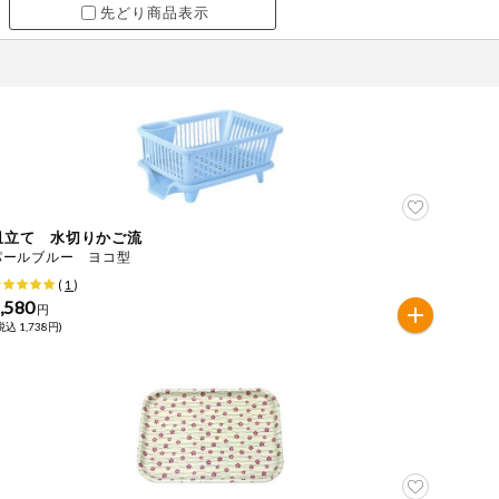
先どり商品表示
皿立て 水切りかご流
パールブルー ヨコ型
(
1
)
,580
円
税込 1,738円)
ツ
牛肉
ごま
さけ
やまいも
りんご