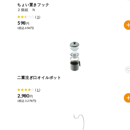
ちょい置きフック
おやつ
２個組 Ｎ
アレルゲン情報は、商品企画時の情報のため、ご使用前に
(
3
)
特定原材料に準ずるものは、お取引先から情報提供のあっ
598
自動注文システム登録
円
飲料
(税込 658円)
酒・ノンアル
自動注文システム登録を確認する
コール
自動注文システム登録を修正する
切り花・仏花
くらしの定番品（毎週企画）
ティッシュ・
トイレットペ
ーパー
二重注ぎ口オイルポット
衛生・生理用
(
1
)
品
専門ショップサイト
2,980
円
(税込 3,278円)
キッチン用品
パルコープ・よどがわ生協のサービス
洗濯・バス・
パルコープ・よどがわ生協の情報サイト
トイレ用品