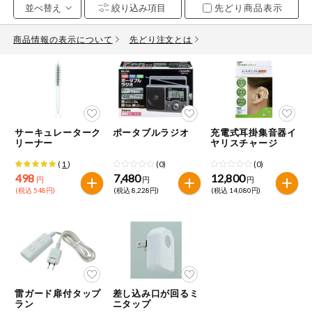
先どり商品表示
お気に入り注文
豆腐・納豆・
こんにゃく
商品情報の表示について
先どり注文とは
注文履歴注文
冷蔵おかず
特価情報
WEBカタログ
冷凍食品
ミールキット
サーキュレーターク
ポータブルラジオ
充電式耳掛集音器イ
先着限定から探す
など
リーナー
ヤリスチャージ
アレルゲン情報
(
1
)
(0)
(0)
特定原材料と特定原材料に準ずるものが含まれていない商品
人気カテゴリ
麺類
498
7,480
12,800
円
円
円
を検索できます。
(税込 548円)
(税込 8,228円)
(税込 14,080円)
食品から探す
特定原材料
乾物・粉類
小麦
そば
卵
乳
家庭用品から探す
レトルト・缶
詰・瓶詰
落花生
えび
かに
くるみ
目的から探す
調味料・だ
雷ガード扉付タップ
差し込み口が回るミ
し・油・ルー
ラン
ニタップ
生協独自