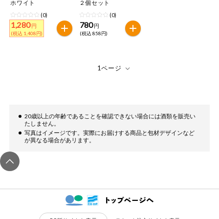
特定原材料に準ずるもの
ホワイト
２個セット
おやつ
(0)
(0)
アーモンド
あわび
いか
1,280
780
円
円
(税込 1,408円)
(税込 858円)
自動注文システム登録
飲料
いくら
オレンジ
カシューナッツ
自動注文システム登録を確認する
酒・ノンアル
キウイフルーツ
牛肉
ごま
コール
自動注文システム登録を修正する
切り花・仏花
さけ
さば
ゼラチン
大豆
くらしの定番品（毎週企画）
ティッシュ・
20歳以上の年齢であることを確認できない場合には酒類を販売い
鶏肉
バナナ
豚肉
トイレットペ
たしません。
ーパー
写真はイメージです。実際にお届けする商品と包材デザインなど
が異なる場合があリます。
衛生・生理用
マカダミアナッツ
もも
やまいも
品
専門ショップサイト
りんご
キッチン用品
パルコープ・よどがわ生協のサービス
アレルゲン情報は、商品企画時の情報のため、ご使用前には
洗濯・バス・
パルコープ・よどがわ生協の情報サイト
トイレ用品
必ず商品パッケージの表示をご確認ください。