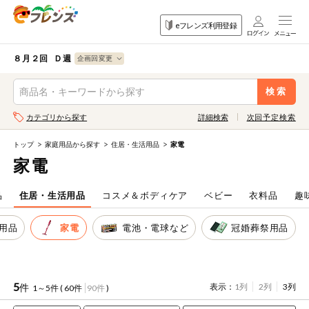
食品
家庭用品
目的
eフレンズ利用登録
から探す
から探す
から探す
検索条件を指定してください。全項目に条件を指定しなくて
果物
果物すべて
８月２回 Ｄ週
ログイン
も検索できます。
検索
野菜
キーワード
カテゴリから探す
詳細検索
次回予定検索
生協加入はこちら
肉・ハム・ソ
ーセージ
トップ
家庭用品から探す
住居・生活用品
家電
eフレンズとは
家電
キーワードをすべて含む
魚介・加工品
いずれかのキーワードを含む
登録から開始まで
品
住居・生活用品
コスメ＆ボディケア
ベビー
衣料品
趣
米・雑穀など
用品
家電
電池・電球など
冠婚葬祭用品
メーカー名
卵・牛乳・乳
先着限定
製品
注文番号注文
5
件
表示：
1列
2列
3列
1～5件 (
60件
90件
)
パン・ジャム
カテゴリ