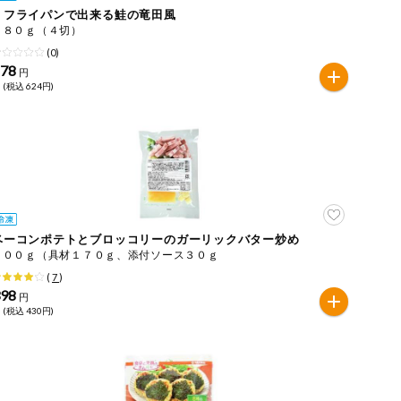
ｅフライパンで出来る鮭の竜田風
１８０ｇ（４切）
(0)
578
円
 (税込 624円)
ベーコンポテトとブロッコリーのガーリックバター炒め
２００ｇ（具材１７０ｇ、添付ソース３０ｇ
(
7
)
398
円
 (税込 430円)