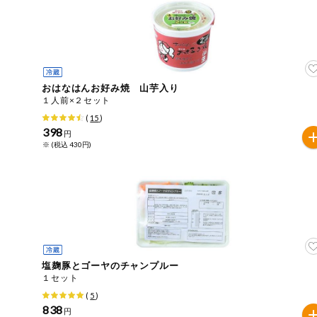
今週のお買い
得
コープ商品
おはなはんお好み焼 山芋入り
今週の新登場
１人前×２セット
(
15
)
398
よりどりでお
円
トク
※ (税込 430円)
複数注文でお
トク
ポイントがも
らえる！
お弁当用商品
塩麹豚とゴーヤのチャンプルー
１セット
かんたん調理
(
5
)
838
円