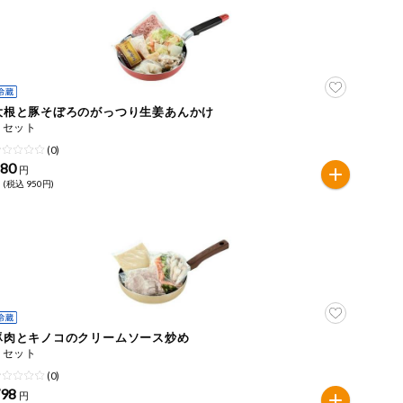
大根と豚そぼろのがっつり生姜あんかけ
１セット
(0)
880
円
 (税込 950円)
豚肉とキノコのクリームソース炒め
１セット
(0)
798
円