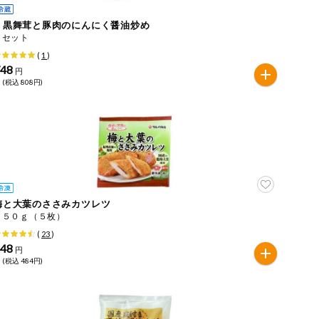
ｅ黒舞茸と豚肉のにんにく醤油炒め
１セット
(
1
)
748
円
 (税込 808円)
梅と大葉のささみカツレツ
２５０ｇ（５枚）
(
23
)
448
円
 (税込 484円)