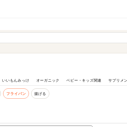
家庭用品
から探す
ても検索できます。
いいもんみっけ
オーガニック
ベビー・キッズ関連
サプリメ
フライパン
揚げる