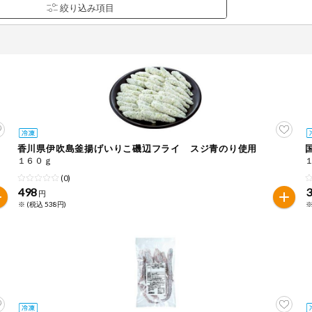
香川県伊吹島釜揚げいりこ磯辺フライ スジ青のり使用
品を検索できます。
１６０ｇ
(0)
498
円
※ (税込 538円)
※
花生
えび
かに
くるみ
ら
オレンジ
カシューナッツ
キウイフルー
バナナ
豚肉
マカダミアナッツ
もも