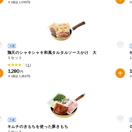
※ (税込 1,393円)
※
鶏天のシャキシャキ和風タルタルソースかけ 大
１セット
(
1
)
1,280
1
円
※ (税込 1,382円)
※
キムチのきもちを使った豚きもち
１セット