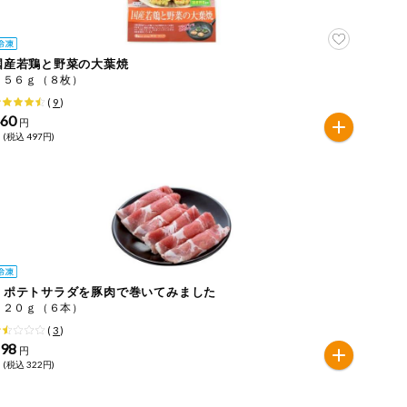
国産若鶏と野菜の大葉焼
２５６ｇ（８枚）
(
9
)
460
円
 (税込 497円)
ｅポテトサラダを豚肉で巻いてみました
１２０ｇ（６本）
(
3
)
298
円
 (税込 322円)