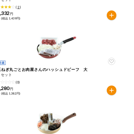
(
2
)
,332
円
 (税込 1,439円)
玉ねぎ丸ごとお肉屋さんのハッシュドビーフ 大
１セット
(0)
,280
円
 (税込 1,382円)