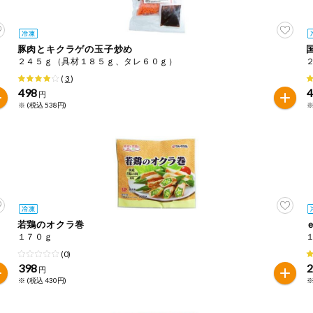
豚肉とキクラゲの玉子炒め
２４５ｇ（具材１８５ｇ、タレ６０ｇ）
(
3
)
498
円
※ (税込 538円)
※
若鶏のオクラ巻
１７０ｇ
(0)
398
円
※ (税込 430円)
※