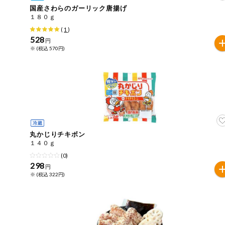
国産さわらのガーリック唐揚げ
おやつ
１８０ｇ
アレルゲン情報は、商品企画時の情報のため、ご使用前に
(
1
)
特定原材料に準ずるものは、お取引先から情報提供のあっ
528
自動注文システム登録
円
飲料
※ (税込 570円)
酒・ノンアル
自動注文システム登録を確認する
コール
自動注文システム登録を修正する
切り花・仏花
くらしの定番品（毎週企画）
ティッシュ・
トイレットペ
ーパー
丸かじりチキボン
１４０ｇ
衛生・生理用
(0)
品
専門ショップサイト
298
円
※ (税込 322円)
キッチン用品
パルコープ・よどがわ生協のサービス
洗濯・バス・
パルコープ・よどがわ生協の情報サイト
トイレ用品