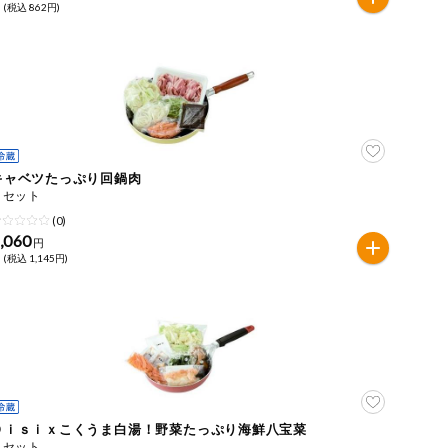
 (税込 862円)
キャベツたっぷり回鍋肉
１セット
(0)
,060
円
 (税込 1,145円)
Ｏｉｓｉｘこくうま白湯！野菜たっぷり海鮮八宝菜
１セット