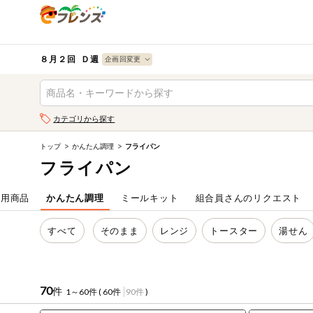
食品
から探す
検索条件を指定してください。全項目に条件を指定しなく
果物
果物すべて
８月２回 Ｄ週
ログイン
野菜
キーワード
カテゴリから探す
生協加入はこちら
肉・ハム・ソ
ーセージ
トップ
かんたん調理
フライパン
キーワードをすべて含む
eフレンズとは
フライパン
いずれかのキーワードを含む
魚介・加工品
登録から開始まで
当用商品
かんたん調理
ミールキット
組合員さんのリクエスト
米・雑穀など
メーカー名
すべて
そのまま
レンジ
トースター
湯せん
卵・牛乳・乳
先着限定
製品
注文番号注文
70
件
1～60件 (
60件
90件
)
パン・ジャム
カテゴリ