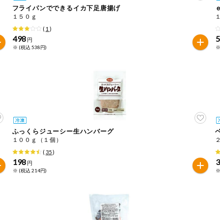
フライパンでできるイカ下足唐揚げ
１５０ｇ
は必ず商品パッケージの表示をご確認ください。
(
1
)
た範囲でのお知らせです。
498
円
※ (税込 538円)
※
ふっくらジューシー生ハンバーグ
１００ｇ（１個）
(
35
)
198
円
※ (税込 214円)
※