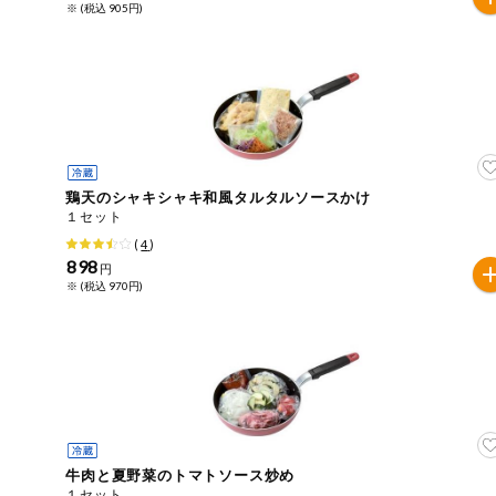
※ (税込 905円)
ミールキット
組合員さんの
リクエスト
いいもんみっ
け
鶏天のシャキシャキ和風タルタルソースかけ
オーガニック
１セット
(
4
)
898
ベビー・キッ
円
ズ関連
※ (税込 970円)
サプリメン
ト・栄養補助
食品
アレルゲン対
応
エシカル
牛肉と夏野菜のトマトソース炒め
１セット