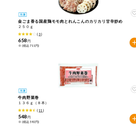
ご利用ガイド
住居・生活用
品
商品のリクエスト
金ごま香る国産鶏モモ肉とれんこんのカリカリ甘辛炒め
コスメ＆ボデ
２５０ｇ
ィケア
(
3
)
アプリのダウンロード
658
円
ベビー
※ (税込 711円)
PC版サイトを表示
衣料品
テキスト注文サイトを表示
趣味・娯楽
お問い合わせ
ペット
牛肉野菜巻
１３６ｇ（８本）
先着限定企画
(
11
)
548
円
※ (税込 592円)
スマート・ワ
ン注文