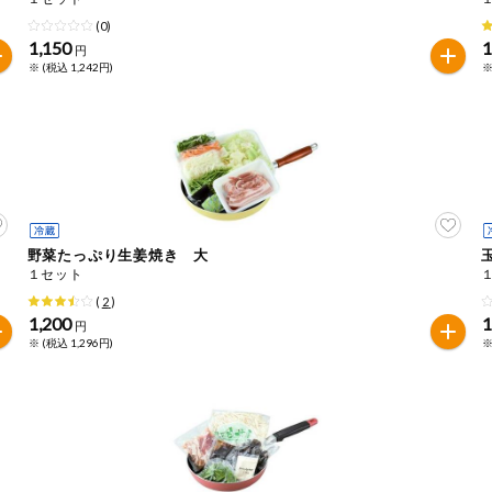
(0)
1,150
1
円
※ (税込 1,242円)
※
野菜たっぷり生姜焼き 大
１セット
(
2
)
1,200
1
円
※ (税込 1,296円)
※