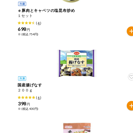
ｅ豚肉とキャベツの塩昆布炒め
１セット
(
4
)
698
円
※ (税込 754円)
国産揚げなす
２００ｇ
(
6
)
398
円
※ (税込 430円)