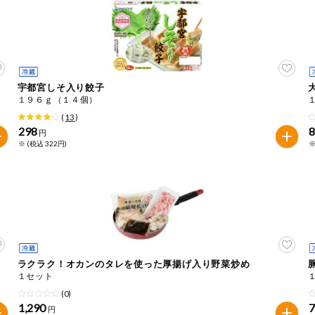
宇都宮しそ入り餃子
１９６ｇ（１４個）
(
13
)
298
円
※ (税込 322円)
※
ラクラク！オカンのタレを使った厚揚げ入り野菜炒め
１セット
(0)
1,290
円