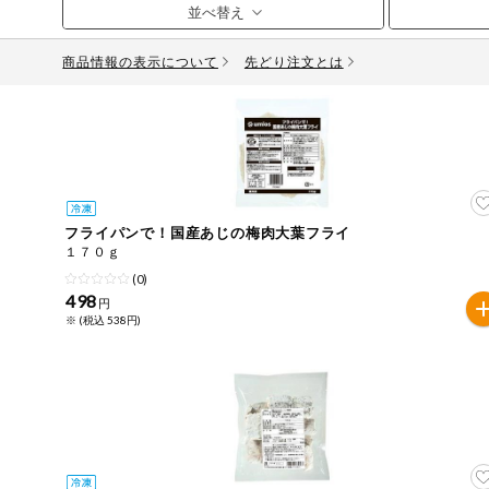
お気に入り注文
豆腐・納豆・
こんにゃく
商品情報の表示について
先どり注文とは
注文履歴注文
冷蔵おかず
特価情報
WEBカタログ
冷凍食品
ミールキット
先着限定から探す
アレルゲン情報
など
フライパンで！国産あじの梅肉大葉フライ
特定原材料と特定原材料に準ずるものが含まれていない商
１７０ｇ
人気カテゴリ
麺類
(0)
特定原材料
498
円
※ (税込 538円)
食品から探す
小麦
そば
卵
乳
落
乾物・粉類
家庭用品から探す
レトルト・缶
特定原材料に準ずるもの
詰・瓶詰
アーモンド
あわび
いか
いく
目的から探す
調味料・だ
し・油・ルー
生協独自
さば
ゼラチン
大豆
鶏肉