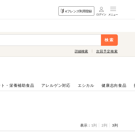
目的
eフレンズ利用登録
から探す
検索
詳細検索
次回予定検索
ント・栄養補助食品
アレルゲン対応
エシカル
健康志向食品
表示：
1列
2列
3列