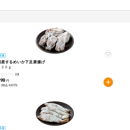
国産するめいか下足唐揚げ
１２０ｇ
(0)
398
円
 (税込 430円)
ツ
牛肉
ごま
さけ
やまいも
りんご