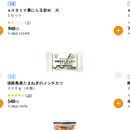
ｅスタミナ豚にら玉炒め 大
１セット
(
3
)
948
円
※ (税込 1,024円)
※
淡路島産たまねぎのメンチカツ
３２０ｇ（８個）
(
20
)
548
円
※ (税込 592円)
※