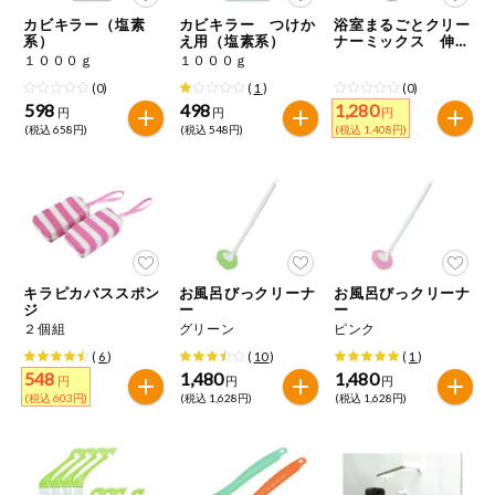
特定原材料に準ずるものは、お取引先から情報提供のあった
ご利用ガイド
住居・生活用
カビキラー（塩素
カビキラー つけか
浴室まるごとクリー
範囲でのお知らせです。
品
系）
え用（塩素系）
ナーミックス 伸縮
ロングタイプ
１０００ｇ
１０００ｇ
商品のリクエスト
コスメ＆ボデ
(0)
(
1
)
(0)
ィケア
598
498
1,280
円
円
円
(税込 658円)
(税込 548円)
(税込 1,408円)
アプリのダウンロード
ベビー
PC版サイトを表示
衣料品
テキスト注文サイトを表示
趣味・娯楽
キラピカバススポン
お風呂びっクリーナ
お風呂びっクリーナ
お問い合わせ
ジ
ー
ー
２個組
グリーン
ピンク
ペット
(
6
)
(
10
)
(
1
)
548
1,480
1,480
円
円
円
(税込 603円)
(税込 1,628円)
(税込 1,628円)
先着限定企画
スマート・ワ
ン注文