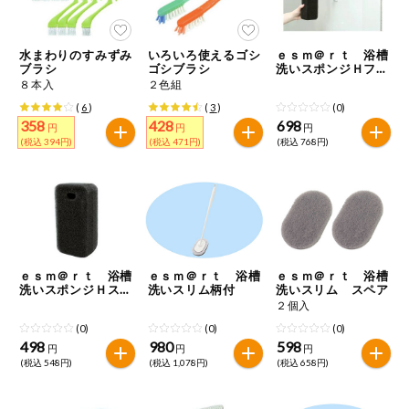
今週のお買い
得
水まわりのすみずみ
いろいろ使えるゴシ
ｅｓｍ＠ｒｔ 浴槽
ブラシ
ゴシブラシ
洗いスポンジＨフッ
コープ商品
ク付
８本入
２色組
(
6
)
(
3
)
(0)
358
428
698
今週の新登場
円
円
円
(税込 394円)
(税込 471円)
(税込 768円)
よりどりでお
トク
複数注文でお
トク
ポイントがも
ｅｓｍ＠ｒｔ 浴槽
ｅｓｍ＠ｒｔ 浴槽
ｅｓｍ＠ｒｔ 浴槽
らえる！
洗いスポンジＨスペ
洗いスリム柄付
洗いスリム スペア
ア
２個入
(0)
(0)
(0)
お弁当用商品
498
980
598
円
円
円
(税込 548円)
(税込 1,078円)
(税込 658円)
かんたん調理