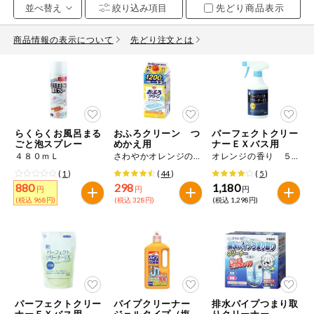
先どり商品表示
お気に入り注文
豆腐・納豆・
こんにゃく
商品情報の表示について
先どり注文とは
注文履歴注文
冷蔵おかず
特価情報
WEBカタログ
冷凍食品
ミールキット
らくらくお風呂まる
おふろクリーン つ
パーフェクトクリー
先着限定から探す
など
ごと泡スプレー
めかえ用
ナーＥＸバス用
アレルゲン情報
４８０ｍＬ
さわやかオレンジの香り １２００ｍＬ
オレンジの香り ５００ｍＬ
特定原材料と特定原材料に準ずるものが含まれていない商品
人気カテゴリ
(
1
)
(
44
)
(
5
)
麺類
を検索できます。
880
298
1,180
円
円
円
(税込 968円)
(税込 328円)
(税込 1,298円)
食品から探す
特定原材料
乾物・粉類
小麦
そば
卵
乳
家庭用品から探す
レトルト・缶
詰・瓶詰
落花生
えび
かに
くるみ
目的から探す
調味料・だ
し・油・ルー
パーフェクトクリー
パイプクリーナー
排水パイプつまり取
生協独自
ナーＥＸバス用 つ
ジェルタイプ（塩素
りクリーナー