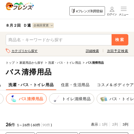
食品
家庭用品
目的
eフレンズ利用登録
から探す
から探す
から探す
検索条件を指定してください。全項目に条件を指定しなくて
果物
果物すべて
８月２回 Ｄ週
ログイン
も検索できます。
検索
野菜
キーワード
カテゴリから探す
詳細検索
次回予定検索
生協加入はこちら
肉・ハム・ソ
ーセージ
トップ
家庭用品から探す
洗濯・バス・トイレ用品
バス清掃用品
eフレンズとは
バス清掃用品
キーワードをすべて含む
魚介・加工品
いずれかのキーワードを含む
登録から開始まで
品
洗濯・バス・トイレ用品
住居・生活用品
コスメ＆ボディケ
米・雑穀など
物
バス清掃用品
トイレ清掃用品
バス・トイ
メーカー名
卵・牛乳・乳
先着限定
製品
注文番号注文
26
件
表示：
1列
2列
3列
1～26件 (
60件
90件
)
パン・ジャム
カテゴリ