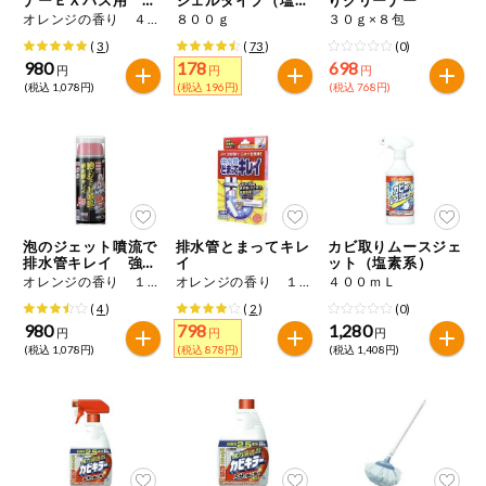
特定原材料に準ずるもの
めかえ用
系）
オレンジの香り ４８０ｍＬ
８００ｇ
３０ｇ×８包
おやつ
アーモンド
あわび
いか
(
3
)
(
73
)
(0)
980
178
698
円
円
円
自動注文システム登録
(税込 1,078円)
(税込 196円)
(税込 768円)
飲料
いくら
オレンジ
カシューナッツ
自動注文システム登録を確認する
酒・ノンアル
キウイフルーツ
牛肉
ごま
コール
自動注文システム登録を修正する
切り花・仏花
さけ
さば
ゼラチン
大豆
泡のジェット噴流で
排水管とまってキレ
カビ取りムースジェ
くらしの定番品（毎週企画）
ティッシュ・
排水管キレイ 強力
イ
ット（塩素系）
鶏肉
バナナ
豚肉
トイレットペ
タイプ
オレンジの香り １６０ｍＬ
オレンジの香り １０錠
４００ｍＬ
ーパー
(
4
)
(
2
)
(0)
衛生・生理用
マカダミアナッツ
もも
やまいも
980
798
1,280
円
円
円
品
専門ショップサイト
(税込 1,078円)
(税込 878円)
(税込 1,408円)
りんご
キッチン用品
パルコープ・よどがわ生協のサービス
アレルゲン情報は、商品企画時の情報のため、ご使用前には
洗濯・バス・
パルコープ・よどがわ生協の情報サイト
トイレ用品
必ず商品パッケージの表示をご確認ください。