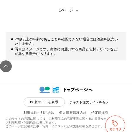
健康志向食品
推しコープ
20歳以上の年齢であることを確認できない場合には酒類を販売い
年間登録米
たしません。
写真はイメージです。実際にお届けする商品と包材デザインなど
が異なる場合があリます。
PC版サイトを表示
テキスト注文サイトを表示
利用規約・利用約款
個人情報保護方針
特定商取引
このサイトの利用に関しては、ご利用生協の宅配事業に関する約款等ならびにeフレン
ズ利用規程・利用約款に基づきます。
このページに記載の記事・写真・イラストなどの無断転載を禁じます。
検索する
リセットする