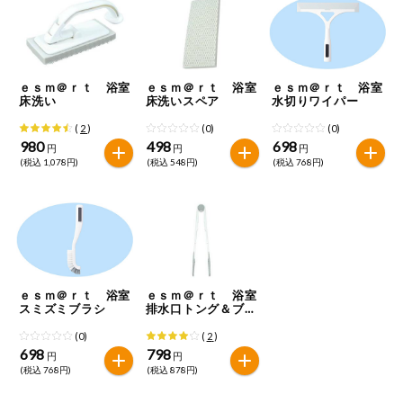
ミールキット
組合員さんの
リクエスト
ｅｓｍ＠ｒｔ 浴室
ｅｓｍ＠ｒｔ 浴室
ｅｓｍ＠ｒｔ 浴室
床洗い
床洗いスペア
水切りワイパー
いいもんみっ
(
2
)
(0)
(0)
け
980
498
698
円
円
円
(税込 1,078円)
(税込 548円)
(税込 768円)
オーガニック
ベビー・キッ
ズ関連
サプリメン
ト・栄養補助
食品
ｅｓｍ＠ｒｔ 浴室
ｅｓｍ＠ｒｔ 浴室
スミズミブラシ
排水口トング＆ブラ
アレルゲン対
シ
応
(0)
(
2
)
698
798
円
円
(税込 768円)
(税込 878円)
エシカル