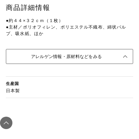
特定原材料に準ずるものは、お取引先から情報提供のあった
ご利用ガイド
商品詳細情報
住居・生活用
範囲でのお知らせです。
品
●約４４×３２ｃｍ（１枚）
商品のリクエスト
コスメ＆ボデ
●主材／ポリオフィレン、ポリエステル不織布、綿状パル
ィケア
プ、吸水紙、ほか
アプリのダウンロード
ベビー
PC版サイトを表示
アレルゲン情報・原材料などをみる
衣料品
テキスト注文サイトを表示
趣味・娯楽
生産国
お問い合わせ
日本製
ペット
先着限定企画
スマート・ワ
ン注文