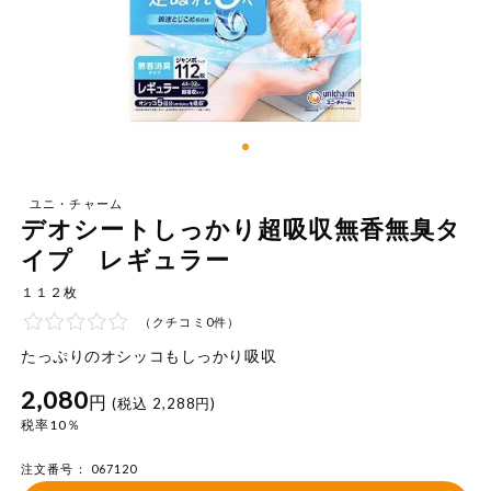
お気に入り注文
豆腐・納豆・
こんにゃく
注文履歴注文
冷蔵おかず
特価情報
WEBカタログ
冷凍食品
ミールキット
ユニ・チャーム
先着限定から探す
など
デオシートしっかり超吸収無香無臭タ
アレルゲン情報
イプ レギュラー
特定原材料と特定原材料に準ずるものが含まれていない商品
人気カテゴリ
麺類
を検索できます。
１１２枚
（クチコミ0件）
食品から探す
特定原材料
乾物・粉類
たっぷりのオシッコもしっかり吸収
小麦
そば
卵
乳
家庭用品から探す
レトルト・缶
2,080
円
(税込 2,288円)
詰・瓶詰
税率10％
落花生
えび
かに
くるみ
目的から探す
調味料・だ
し・油・ルー
注文番号： 067120
生協独自