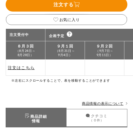
特定原材料に準ずるもの
注文する
おやつ
アーモンド
あわび
いか
お気に入り
自動注文システム登録
飲料
いくら
オレンジ
カシューナッツ
注文受付中
企画予定
自動注文システム登録を確認する
酒・ノンアル
キウイフルーツ
牛肉
ごま
コール
８月３回
９月１回
９月２回
（8月24日～
（8月31日～
（9月7日～
自動注文システム登録を修正する
8月28日）
9月4日）
9月11日）
切り花・仏花
さけ
さば
ゼラチン
大豆
注文はこちら
くらしの定番品（毎週企画）
ティッシュ・
鶏肉
バナナ
豚肉
トイレットペ
ーパー
※左右にスクロールすることで、表を移動することができます
衛生・生理用
マカダミアナッツ
もも
やまいも
品
専門ショップサイト
商品情報の表示について
りんご
キッチン用品
パルコープ・よどがわ生協のサービス
クチコミ
商品詳細
（ 0 件）
情報
アレルゲン情報は、商品企画時の情報のため、ご使用前には
洗濯・バス・
パルコープ・よどがわ生協の情報サイト
トイレ用品
必ず商品パッケージの表示をご確認ください。