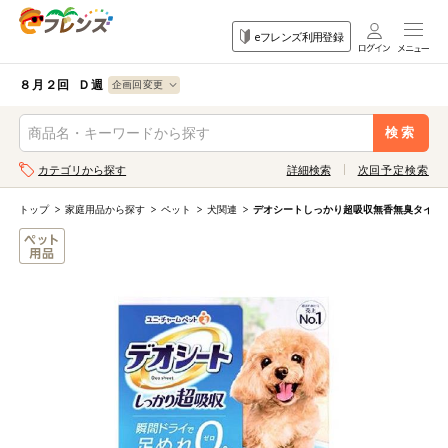
食品
家庭用品
目的
eフレンズ利用登録
から探す
から探す
から探す
検索条件を指定してください。全項目に条件を指定しなくて
果物
果物すべて
８月２回 Ｄ週
ログイン
も検索できます。
検索
野菜
キーワード
カテゴリから探す
詳細検索
次回予定検索
生協加入はこちら
肉・ハム・ソ
ーセージ
トップ
家庭用品から探す
ペット
犬関連
デオシートしっかり超吸収無香無臭タイプ
eフレンズとは
キーワードをすべて含む
魚介・加工品
いずれかのキーワードを含む
登録から開始まで
米・雑穀など
メーカー名
卵・牛乳・乳
先着限定
製品
注文番号注文
パン・ジャム
カテゴリ