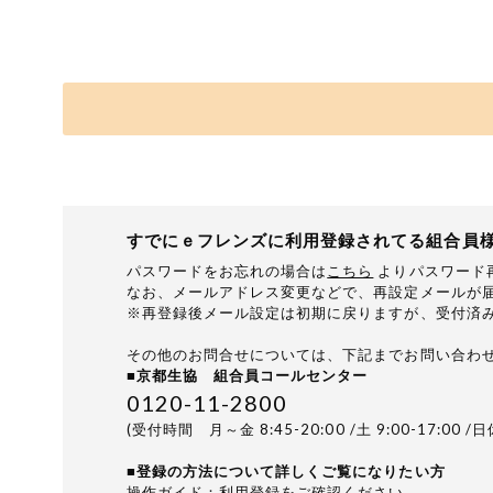
お気に入り注文
注文履歴注文
WEBカタログ
先着限定から探す
すでにｅフレンズに利用登録されてる組合員
人気カテゴリ
パスワードをお忘れの場合は
こちら
よりパスワード
なお、メールアドレス変更などで、再設定メールが届
※再登録後メール設定は初期に戻りますが、受付済
食品から探す
その他のお問合せについては、下記までお問い合わ
■京都生協 組合員コールセンター
家庭用品から探す
0120-11-2800
(受付時間 月～金 8:45-20:00 /土 9:00-17:00 /
目的から探す
■登録の方法について詳しくご覧になりたい方
生協独自
操作ガイド：利用登録
をご確認ください