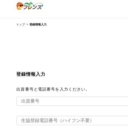
トップ
登録情報入力
ログイン
生協加入はこちら
eフレンズとは
登録情報入力
登録から開始まで
出資番号と電話番号を入力ください。
先着限定
注文番号注文