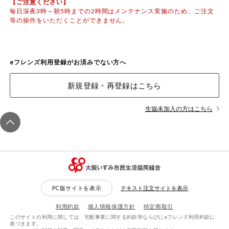
【ご注意ください】
お気に入り注文
毎日深夜3時～朝5時までの2時間はメンテナンス実施のため、ご注文
等の操作をいただくことができません。
注文履歴注文
WEBカタログ
eフレンズ利用登録がお済みでない方へ
新規登録・再登録はこちら
先着限定から探す
生協未加入の方はこちら
人気カテゴリ
食品から探す
家庭用品から探す
PC版サイトを表示
テキスト注文サイトを表示
目的から探す
利用約款
個人情報保護方針
特定商取引
このサイトの利用に関しては、宅配事業に関する約款等ならびにeフレンズ利用約款に
基づきます。
生協独自