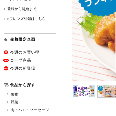
登録から開始まで
カテゴリ
eフレンズ登録はこちら
特価情報
先着限定企画
今週のお買い得
アレルゲン情報
特定原材料と特定原材料に準ずる
コープ商品
特定原材料
今週の新登場
小麦
そば
卵
特定原材料に準ずるもの
食品から探す
アーモンド
あわび
果物
オレンジ
カシュ
野菜
ごま
さけ
肉・ハム・ソーセージ
大豆
鶏肉