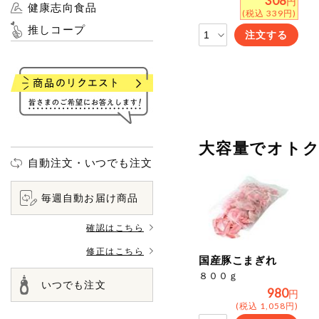
308
円
健康志向食品
(税込 339円)
推しコープ
注文する
大容量でオト
自動注文・いつでも注文
毎週自動お届け商品
確認はこちら
修正はこちら
国産豚こまぎれ
８００ｇ
いつでも注文
980
円
(税込 1,058円)