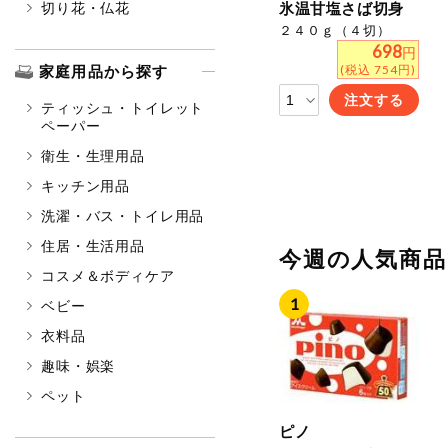
切り花・仏花
氷温甘塩さば切身
２４０ｇ（４切）
698
円
家庭用品から探す
(税込 754円)
注文する
ティッシュ・トイレット
ペーパー
衛生・生理用品
キッチン用品
洗濯・バス・トイレ用品
住居・生活用品
今週の人気商
コスメ＆ボディケア
ベビー
衣料品
趣味・娯楽
ペット
ピノ