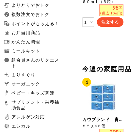
６０ｍｌ（６粒）
よりどりでおトク
98
円
(税込 106円)
複数注文でおトク
注文する
ポイントがもらえる！
お弁当用商品
かんたん調理
ミールキット
組合員さんのリクエス
ト
今週の家庭用
よりすぐり
オーガニック
ベビー・キッズ関連
サプリメント・栄養補
助食品
アレルゲン対応
カウブランド 青箱
エシカル
８５ｇ×６個