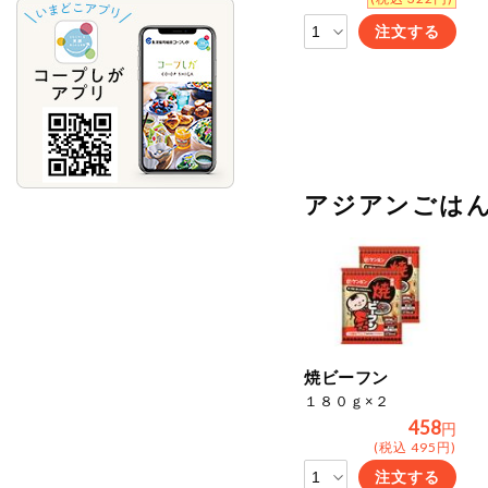
注文する
アジアンごは
焼ビーフン
１８０ｇ×２
458
円
(税込 495円)
注文する