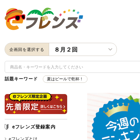
８月２回
企画回を選択する
話題キーワード
夏はビールで乾杯！
キーワード
キーワードをすべて含む
いず
eフレンズ登録案内
メーカー名
eフレンズとは