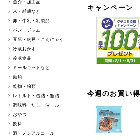
魚介・加工品
キャンペーン
マカダミアナッツ
もも
米・雑穀など
アレルゲン情報は、商品企画時の
卵・牛乳・乳製品
ください。
パン・ジャム
特定原材料に準ずるものは、お取
豆腐・納豆・こんにゃく
冷蔵おかず
冷凍食品
リセット
ミールキットなど
麺類
乾物・粉類
今週のお買い
レトルト・缶詰・瓶詰
調味料・だし・油・ルー
おやつ
飲料
酒・ノンアルコール