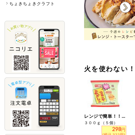
ちょきちょきクラフト
火を使わない
レンジで簡単！！むかしのコロッケ
３００ｇ（５個）
298
円
(税込 322円)