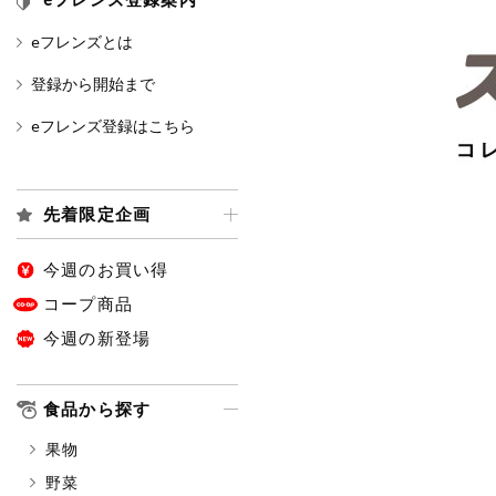
eフレンズとは
カテゴリ
登録から開始まで
eフレンズ登録はこちら
特価情報
先着限定企画
アレルゲン情報
特定原材料と特定原材料に準ずる
特定原材料
今週のお買い得
小麦
そば
卵
コープ商品
今週の新登場
特定原材料に準ずるもの
アーモンド
あわび
食品から探す
オレンジ
カシュ
果物
ごま
さけ
野菜
大豆
鶏肉