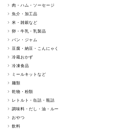
肉・ハム・ソーセージ
マカダミアナッツ
もも
魚介・加工品
アレルゲン情報は、商品企画時の
米・雑穀など
ください。
特定原材料に準ずるものは、お取
卵・牛乳・乳製品
パン・ジャム
豆腐・納豆・こんにゃく
冷蔵おかず
リセット
冷凍食品
ミールキットなど
麺類
乾物・粉類
レトルト・缶詰・瓶詰
調味料・だし・油・ルー
おやつ
飲料