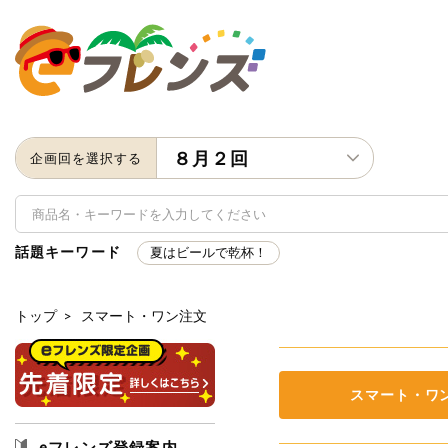
８月２回
企画回を選択する
話題キーワード
夏はビールで乾杯！
トップ
>
スマート・ワン注文
キーワード
キーワードをすべて含む
いず
スマート・ワ
メーカー名
eフレンズ登録案内