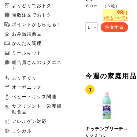
よりどりでおトク
６０ｍｌ（６粒）
98
円
複数注文でおトク
(税込 106円)
ポイントがもらえる！
注文する
お弁当用商品
かんたん調理
ミールキット
組合員さんのリクエス
ト
今週の家庭用
よりすぐり
オーガニック
ベビー・キッズ関連
サプリメント・栄養補
助食品
アレルゲン対応
キッチンブリーチ（塩素系）
エシカル
６００ｍＬ