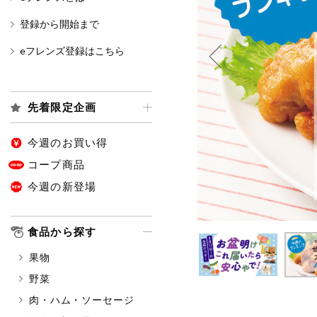
登録から開始まで
カテゴリ
eフレンズ登録はこちら
特価情報
先着限定企画
今週のお買い得
アレルゲン情報
特定原材料と特定原材料に準ずる
コープ商品
特定原材料
今週の新登場
小麦
そば
卵
特定原材料に準ずるもの
食品から探す
アーモンド
あわび
果物
オレンジ
カシュ
野菜
ごま
さけ
肉・ハム・ソーセージ
大豆
鶏肉