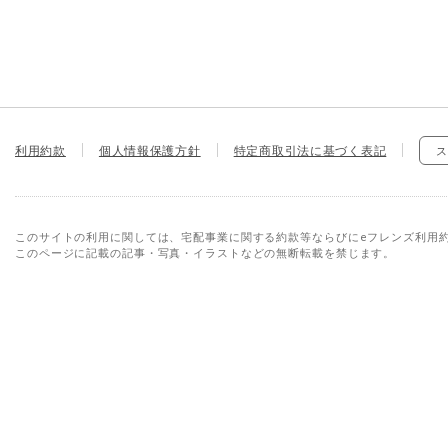
利用約款
個人情報保護方針
特定商取引法に基づく表記
ス
このサイトの利用に関しては、宅配事業に関する約款等ならびにeフレンズ利用
このページに記載の記事・写真・イラストなどの無断転載を禁じます。