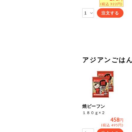
(税込 322円)
注文する
アジアンごは
焼ビーフン
１８０ｇ×２
458
円
(税込 495円)