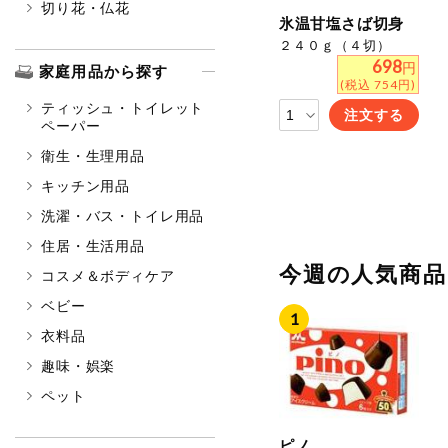
切り花・仏花
氷温甘塩さば切身
２４０ｇ（４切）
698
円
家庭用品から探す
(税込 754円)
ティッシュ・トイレット
注文する
ペーパー
衛生・生理用品
キッチン用品
洗濯・バス・トイレ用品
住居・生活用品
今週の人気商
コスメ＆ボディケア
ベビー
衣料品
趣味・娯楽
ペット
ピノ