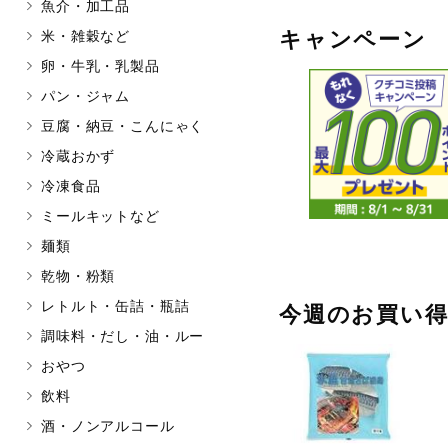
魚介・加工品
マカダミアナッツ
もも
キャンペーン
米・雑穀など
アレルゲン情報は、商品企画時の
卵・牛乳・乳製品
ください。
パン・ジャム
特定原材料に準ずるものは、お取
豆腐・納豆・こんにゃく
冷蔵おかず
冷凍食品
リセット
ミールキットなど
麺類
乾物・粉類
レトルト・缶詰・瓶詰
今週のお買い
調味料・だし・油・ルー
おやつ
飲料
酒・ノンアルコール