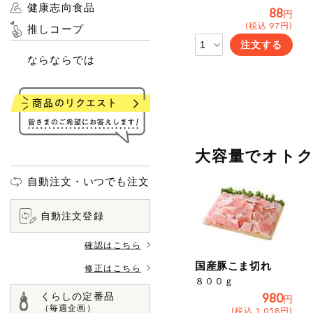
健康志向食品
88
円
(税込 97円)
推しコープ
注文する
ならならでは
大容量でオト
自動注文・いつでも注文
自動注文登録
確認はこちら
国産豚こま切れ
修正はこちら
８００ｇ
くらしの定番品
980
円
（毎週企画）
(税込 1,058円)