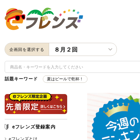
８月２回
企画回を選択する
話題キーワード
夏はビールで乾杯！
キーワード
キーワードをすべて含む
いず
eフレンズ登録案内
メーカー名
eフレンズとは