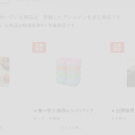
付いている商品は、登録したアレルゲンを含む商品です。
いる商品は軽減税率8％対象商品です。
るものが含まれていない商品を検索できます。
卵
乳
落花生
えび
かに
あわび
いか
いく
ｅ食べ切り保存レンジパック
ｅお掃除用
カシューナッツ
キウイフルーツ
牛肉
ポップ ８個組
３０枚入
さけ
さば
ゼラ
件）
（クチコミ0件）
鶏肉
バナナ
豚肉