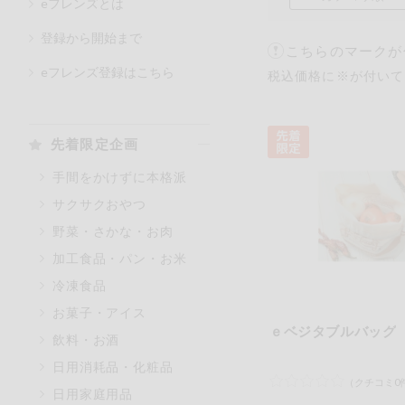
eフレンズとは
登録から開始まで
こちらのマークが
カテゴリ
eフレンズ登録はこちら
税込価格に※が付いて
特価情報
先着限定企画
手間をかけずに本格派
アレルゲン情報
特定原材料と特定原材料に準ず
サクサクおやつ
特定原材料
野菜・さかな・お肉
小麦
そば
加工食品・パン・お米
冷凍食品
特定原材料に準ずるもの
お菓子・アイス
アーモンド
ｅベジタブルバッグ
飲料・お酒
オレンジ
日用消耗品・化粧品
ごま
（クチコミ0
日用家庭用品
大豆