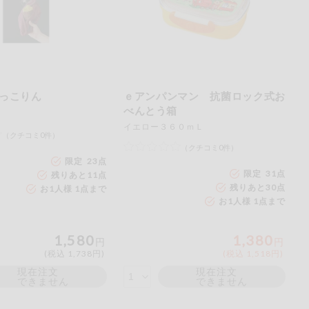
っこりん
ｅアンパンマン 抗菌ロック式お
べんとう箱
イエロー３６０ｍＬ
（クチコミ0件）
（クチコミ0件）
限定 23点
限定 31点
残りあと
11
点
残りあと
30
点
お1人様 1点まで
お1人様 1点まで
1,580
1,380
円
円
(税込 1,738円)
(税込 1,518円)
現在注文
現在注文
できません
できません