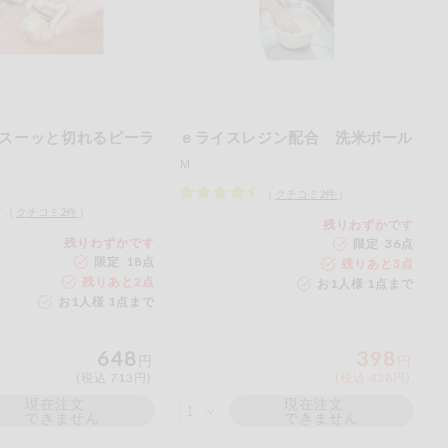
スーッと切れるピーラ
ｅライスレジン配合 洗米ボール
Ｍ
（
クチコミ
2
件
）
（
クチコミ
2
件
）
残りわずかです
残りわずかです
限定 36点
限定 18点
残りあと
3
点
残りあと
2
点
お1人様 1点まで
お1人様 1点まで
648
398
円
円
(税込 713円)
(税込 438円)
現在注文
現在注文
できません
できません