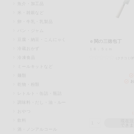
魚介・加工品
米・雑穀など
卵・牛乳・乳製品
パン・ジャム
豆腐・納豆・こんにゃく
ｅ関の三徳包丁
冷蔵おかず
１６．５ｃｍ
冷凍食品
（クチコミ0
ミールキットなど
麺類
お
乾物・粉類
レトルト・缶詰・瓶詰
調味料・だし・油・ルー
おやつ
飲料
現在
でき
酒・ノンアルコール