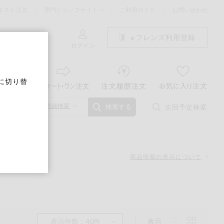
キスト注文
専門ショップサイト
ご利用ガイド
お問い合わせ
eフレンズ利用登録
ログイン
に切り替
詳細検索
次回予定検索
検索する
商品情報の表示について
表示件数：40件
表示