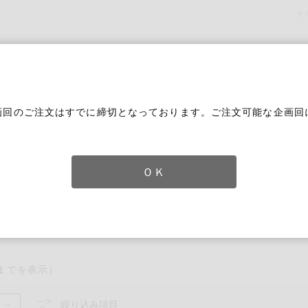
テ
画回のご注文はすでに締切となっております。ご注文可能な企画回
。
ＯＫ
品
ずれかのキーワードを含む
までを表示）
絞り込み項目