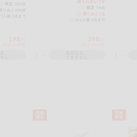
残りわずかです
限定 180点
もも
やまいも
りん
限定 54点
残りあと
106
点
残りあと
1
点
1人様 5点まで
の情報のため、ご使用前には必ず商品パッケージの表示をご確認く
お1人様 2点まで
取引先から情報提供のあった範囲でのお知らせです。
198
398
円
円
(税込 218円)
(税込 438円)
注文
現在注文
ません
この条件で検索する
できません