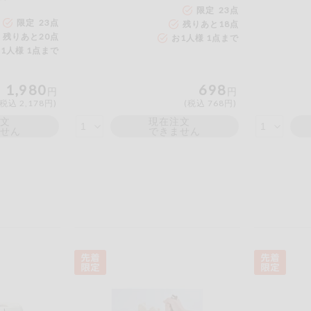
限定 23点
限定 23点
残りあと
18
点
残りあと
20
点
お1人様 1点まで
1人様 1点まで
1,980
698
円
円
(税込 2,178円)
(税込 768円)
注文
現在注文
ません
できません