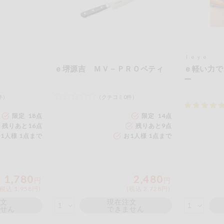
ｌｅｙｅ
ｅ堺源吉 ＭＶ－ＰＲＯペティ
ｅ軽い力で
ー
件）
（クチコミ0件）
限定 18点
限定 14点
残りあと
16
点
残りあと
9
点
1人様 1点まで
お1人様 1点まで
1,780
2,480
円
円
(税込 1,958円)
(税込 2,728円)
注文
現在注文
ません
できません