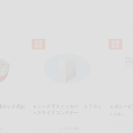
菌ロック式お
ｅシンク下ストッカー １７０Ｌ
ｅポニーピ
＋スライドコンテナー
４０個入
件）
（クチコミ0件）