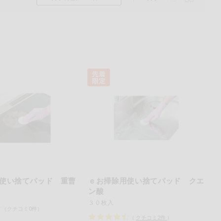
くるみ
ら
使い捨てパッド 重曹
ｅお掃除用使い捨てパッド クエ
ン酸
チン
３０枚入
（クチコミ0件）
（
クチコミ
2
件
）