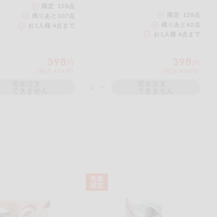
限定 158点
ご
限定 158点
残りあと
107
点
残りあと
62
点
お1人様 4点まで
ださい。
お1人様 4点まで
398
398
円
円
(税込 438円)
(税込 438円)
現在注文
現在注文
できません
できません