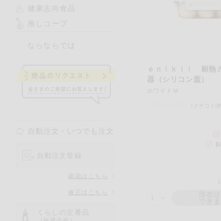
健康志向食品
推しコープ
ならならでは
ｅｎｉｋｉｉ 耐熱
器（シリコン蓋）
ホワイトＭ
（クチコミ0
自動注文・いつでも注文
お
自動注文登録
確認はこちら
修正はこちら
現在
でき
くらしの定番品
（毎週企画）