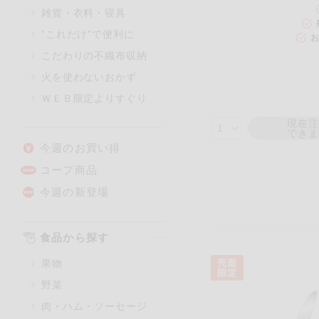
雑貨・衣料・寝具
マカダミアナッツ
”これだけ”で便利に
お
アレルゲン情報は、商品企画時
こだわりの不織布収納
特定原材料に準ずるものは、お
火を使わないおかず
ＷＥＢ限定よりすぐり
現在
リセット
でき
今週のお買い得
コープ商品
今週の新登場
食品から探す
果物
野菜
肉・ハム・ソーセージ