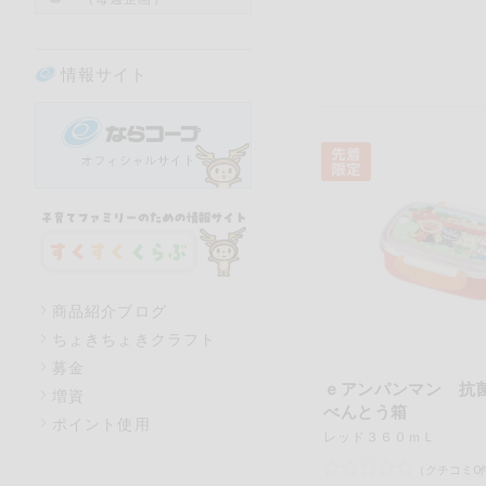
情報サイト
商品紹介ブログ
ちょきちょきクラフト
募金
ｅアンパンマン 抗
増資
べんとう箱
ポイント使用
レッド３６０ｍＬ
（クチコミ0