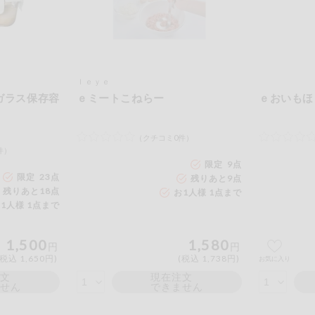
ｌｅｙｅ
ガラス保存容
ｅミートこねらー
ｅおいもほ
（クチコミ0件）
件）
限定 9点
限定 23点
残りあと
9
点
残りあと
18
点
お1人様 1点まで
1人様 1点まで
1,500
1,580
円
円
(税込 1,650円)
(税込 1,738円)
お気に入り
注文
現在注文
ません
できません