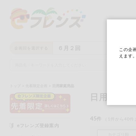
６月２回
企画回を選択する
この企
えます
トップ
先着限定企画
日用家庭用品
日用家庭用
キーワード
キーワードをすべて含む
い
45
件
（
1
件から
40
件
eフレンズ登録案内
メーカー名
カテゴリ順