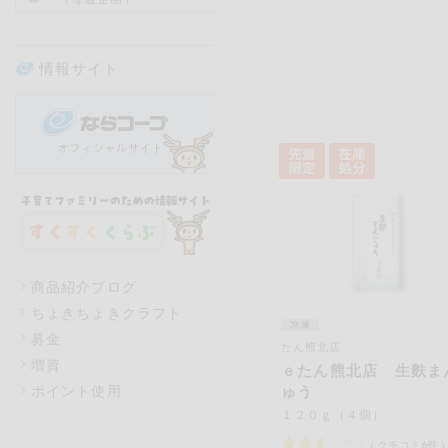
情報サイト
商品紹介ブログ
ちょきちょきクラフト
募金
たん熊北店
増資
ｅたん熊北店 生麩ま
ポイント使用
ゅう
１２０ｇ（４個）
（
クチコミ
6
件