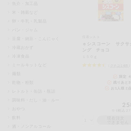
魚介・加工品
米・雑穀など
卵・牛乳・乳製品
パン・ジャム
日清シスコ
豆腐・納豆・こんにゃく
ｅシスコーン サクサ
冷蔵おかず
ング チョコ
冷凍食品
１５０ｇ
ミールキットなど
（
クチコミ
4
件
麺類
限定 4
乾物・粉類
残りあと
3
お1人様 2
レトルト・缶詰・瓶詰
調味料・だし・油・ルー
25
おやつ
※ (税込 2
飲料
現在注文
できません
酒・ノンアルコール