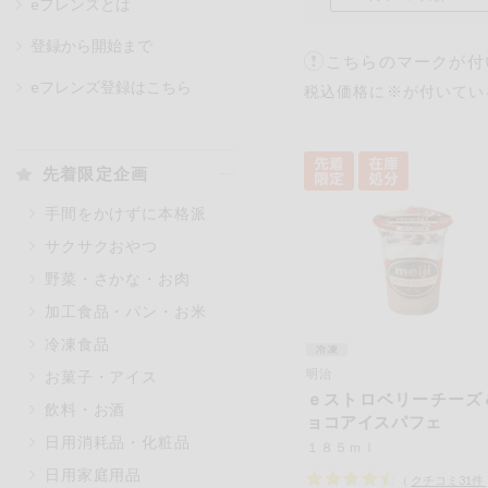
eフレンズとは
登録から開始まで
こちらのマークが付
カテゴリ
eフレンズ登録はこちら
税込価格に※が付いてい
特価情報
先着限定企画
手間をかけずに本格派
アレルゲン情報
特定原材料と特定原材料に準ずる
サクサクおやつ
特定原材料
野菜・さかな・お肉
小麦
そば
卵
加工食品・パン・お米
冷凍食品
特定原材料に準ずるもの
明治
お菓子・アイス
アーモンド
あわび
ｅストロベリーチーズ
飲料・お酒
オレンジ
カシュ
ョコアイスパフェ
日用消耗品・化粧品
ごま
さけ
１８５ｍｌ
日用家庭用品
大豆
鶏肉
（
クチコミ
31
件