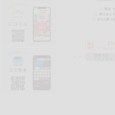
限定 9
残りあと
8
お1人様 5
79
※ (税込 8
現在注文
できません