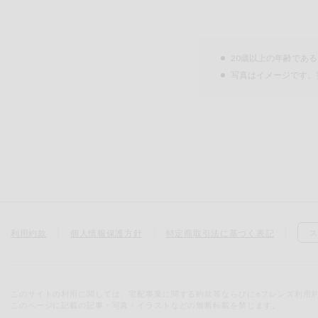
20歳以上の年齢であ
写真はイメージです。
利用約款
個人情報保護方針
特定商取引法に基づく表記
ス
このサイトの利用に関しては、宅配事業に関する約款等ならびにeフレンズ利用
このページに記載の記事・写真・イラストなどの無断転載を禁じます。