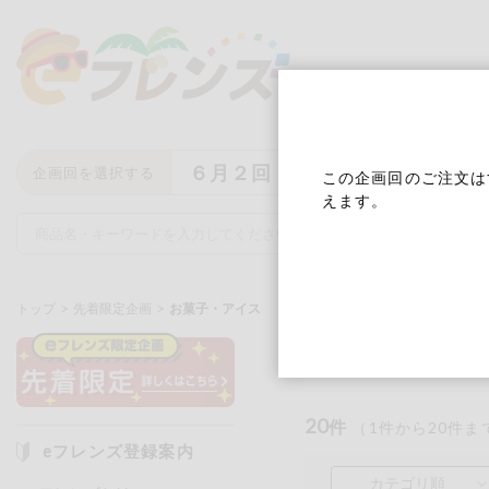
６月２回
企画回を選択する
この企画回のご注文は
えます。
トップ
先着限定企画
お菓子・アイス
お菓子・ア
キーワード
キーワードをすべて含む
いず
20
件
（
1
件から
20
件ま
eフレンズ登録案内
メーカー名
カテゴリ順