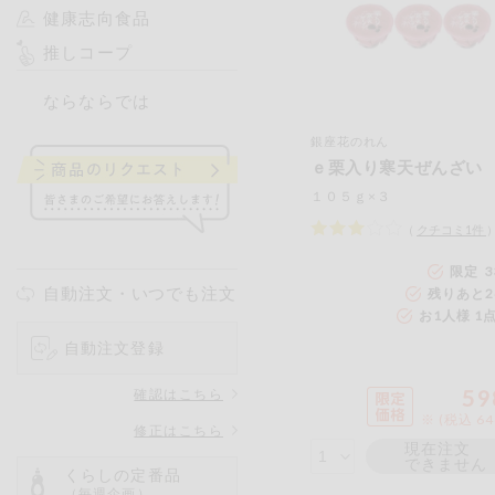
健康志向食品
推しコープ
ならならでは
銀座花のれん
ｅ栗入り寒天ぜんざい
１０５ｇ×３
（
クチコミ
1
件
限定 3
自動注文・いつでも注文
残りあと
2
お1人様 1
自動注文登録
59
確認はこちら
※ (税込 6
修正はこちら
現在注文
できません
くらしの定番品
（毎週企画）