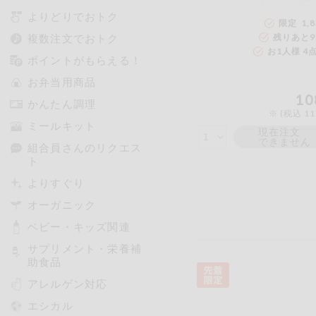
よりどりでおトク
限定 1,
複数注文でおトク
残りあと
9
お1人様 4
ポイントがもらえる！
お弁当用商品
10
かんたん調理
※ (税込 1
ミールキット
現在注文
できません
組合員さんのリクエス
ト
よりすぐり
オーガニック
ベビー・キッズ関連
サプリメント・栄養補
助食品
アレルゲン対応
エシカル