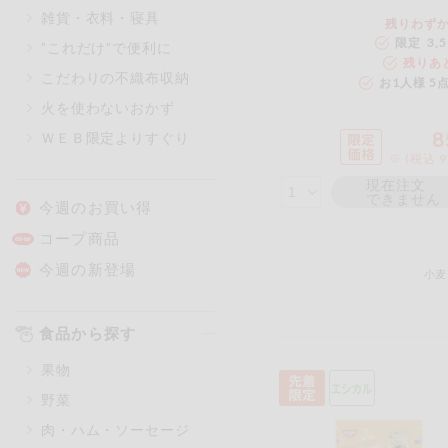
雑貨・衣料・寝具
マカダミアナッツ
残りわず
もも
限定 3,
”これだけ”で便利に
アレルゲン情報は、商品企画時の
残りあ
こだわりの不織布収納
ください。
お1人様 5
特定原材料に準ずるものは、お取
火を使わないおかず
8
ＷＥＢ限定よりすぐり
※ (税込 9
現在注文
できません
今週のお買い得
リセット
コープ商品
今週の新登場
小麦
食品から探す
果物
野菜
肉・ハム・ソーセージ