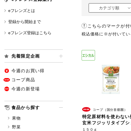
カテゴリ順
eフレンズとは
カテゴリ
登録から開始まで
こちらのマークが付
eフレンズ登録はこちら
税込価格に※が付いてい
特価情報
先着限定企画
アレルゲン情報
特定原材料と特定原材料に準ずる
特定原材料
今週のお買い得
小麦
そば
卵
コープ商品
今週の新登場
特定原材料に準ずるもの
アーモンド
あわび
食品から探す
コープ（国分首都圏）
オレンジ
カシュ
特定原材料を使わない
果物
ごま
さけ
玄米フジッリタイプシ
野菜
トパスタ
大豆
鶏肉
１５０ｇ