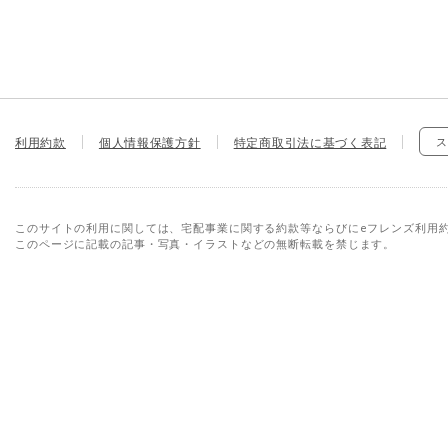
利用約款
個人情報保護方針
特定商取引法に基づく表記
ス
このサイトの利用に関しては、宅配事業に関する約款等ならびにeフレンズ利用
このページに記載の記事・写真・イラストなどの無断転載を禁じます。