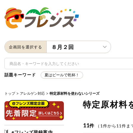
８月２回
企画回を選択する
話題キーワード
夏はビールで乾杯！
トップ
アレルゲン対応
特定原材料を使わないシリーズ
キーワード
特定原材料
キーワードをすべて含む
いず
11
件
（
1
件から
11
件ま
メーカー名
eフレンズ登録案内