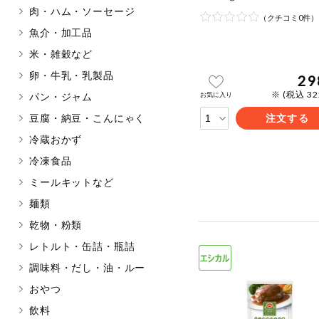
肉・ハム・ソーセージ
マカダミアナッツ
もも
（クチコミ0件）
魚介・加工品
アレルゲン情報は、商品企画時の
米・雑穀など
ください。
特定原材料に準ずるものは、お取
卵・牛乳・乳製品
29
※ (税込 3
お気に入り
パン・ジャム
豆腐・納豆・こんにゃく
注文する
冷蔵おかず
リセット
冷凍食品
ミールキットなど
麺類
乾物・粉類
レトルト・缶詰・瓶詰
調味料・だし・油・ルー
おやつ
飲料