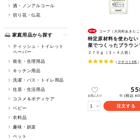
酒・ノンアルコール
切り花・仏花
コープ（大潟村あきたこまち生産者協
家庭用品から探す
特定原材料を使わない
菜でつくったブラウン
ティッシュ・トイレット
ス
ペーパー
２７０ｇ（３～４人前）
衛生・生理用品
（
クチコミ
1
件
キッチン用品
洗濯・バス・トイレ用品
55
住居・生活用品
※ (税込 6
お気に入り
コスメ＆ボディケア
注文する
ベビー
衣料品
趣味・娯楽
ペット