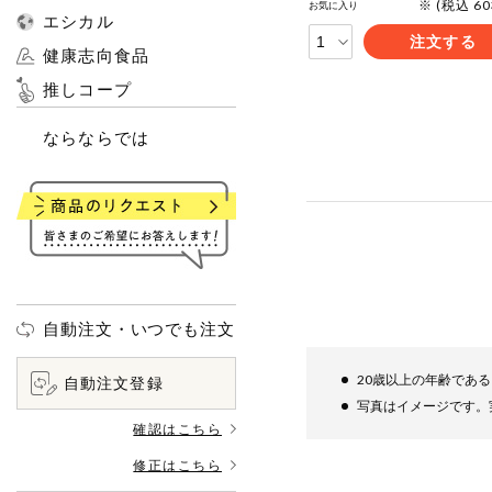
※ (税込 6
お気に入り
エシカル
注文する
健康志向食品
推しコープ
ならならでは
自動注文・いつでも注文
20歳以上の年齢であ
自動注文登録
写真はイメージです。
確認はこちら
修正はこちら