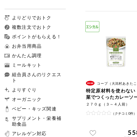
よりどりでおトク
複数注文でおトク
ポイントがもらえる！
お弁当用商品
かんたん調理
ミールキット
組合員さんのリクエス
ト
コープ（大潟村あきたこまち生産者協
よりすぐり
特定原材料を使わない
菜でつくったカレーソ
オーガニック
２７０ｇ（３～４人前）
ベビー・キッズ関連
（クチコミ0件）
サプリメント・栄養補
助食品
55
アレルゲン対応