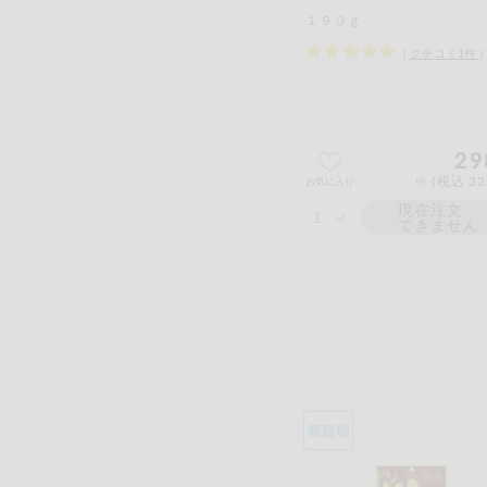
１９０ｇ
（
クチコミ
1
件
29
※ (税込 3
お気に入り
現在注文
できません