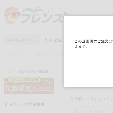
６月２回
企画回を選択する
この企画回のご注文は
えます。
トップ
今週の新登場
新登場
新登場
キーワード
キーワードをすべて含む
いず
113
件
（
1
件から
40
件
eフレンズ登録案内
メーカー名
カテゴリ順