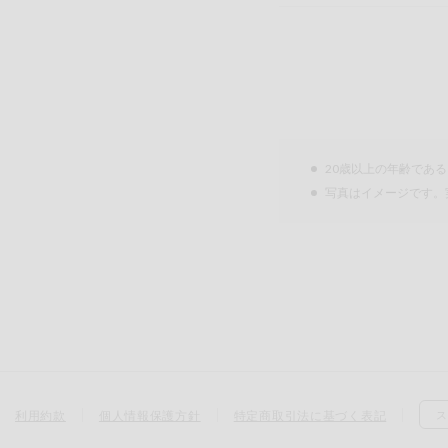
20歳以上の年齢であ
写真はイメージです。
利用約款
個人情報保護方針
特定商取引法に基づく表記
ス