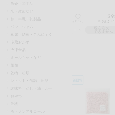
魚介・加工品
マカダミアナッツ
もも
米・雑穀など
アレルゲン情報は、商品企画時の
39
卵・牛乳・乳製品
ください。
※ (税込 4
お気に入り
特定原材料に準ずるものは、お取
パン・ジャム
現在注文
できません
豆腐・納豆・こんにゃく
冷蔵おかず
冷凍食品
リセット
ミールキットなど
麺類
乾物・粉類
レトルト・缶詰・瓶詰
調味料・だし・油・ルー
おやつ
飲料
酒・ノンアルコール