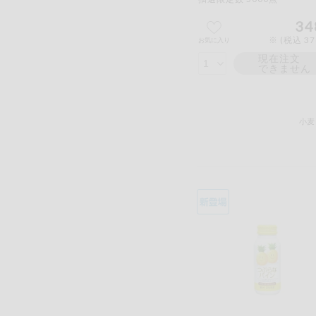
34
※ (税込 3
お気に入り
現在注文
できません
小麦