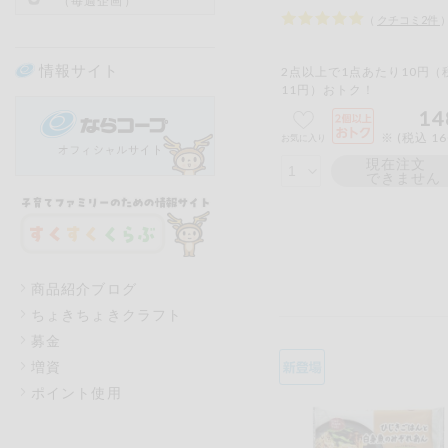
（毎週企画）
（
クチコミ
2
件
情報サイト
2点以上で1点あたり10円（
11円）おトク！
14
※ (税込 1
お気に入り
現在注文
できません
商品紹介ブログ
ちょきちょきクラフト
募金
増資
ポイント使用