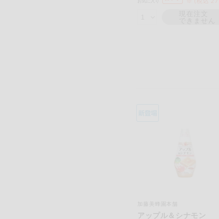
※ (税込 2
お気に入り
現在注文
できません
加藤美蜂園本舗
アップル＆シナモン