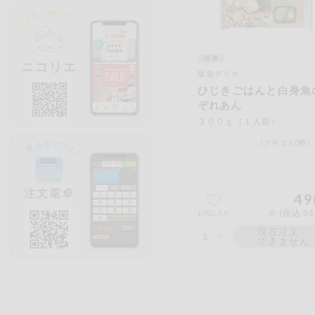
阪急デリカ
ひじきごはんと白身魚
ぞれあん
３００ｇ（１人前）
（クチコミ0件）
49
※ (税込 5
お気に入り
現在注文
できません