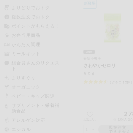
よりどりでおトク
複数注文でおトク
ポイントがもらえる！
お弁当用商品
かんたん調理
ミールキット
香味小夜子
組合員さんのリクエス
さわやかセロリ
ト
８０ｇ
よりすぐり
（
クチコミ
2
件
オーガニック
ベビー・キッズ関連
サプリメント・栄養補
助食品
27
アレルゲン対応
※ (税込 3
お気に入り
現在注文
エシカル
できません