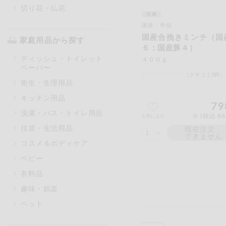
切り花・仏花
国産・牛信
国産合挽きミンチ（国
家庭用品から探す
６：国産豚４）
ティッシュ・トイレット
４００ｇ
ペーパー
（クチコミ0件）
衛生・生理用品
キッチン用品
79
洗濯・バス・トイレ用品
※ (税込 8
お気に入り
住居・生活用品
現在注文
できません
コスメ＆ボディケア
ベビー
衣料品
趣味・娯楽
ペット