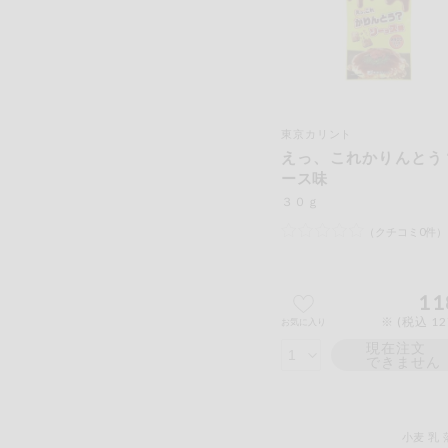
東京カリント
えっ、これかりんとう
ース味
３０ｇ
（クチコミ0件）
11
※ (税込 1
お気に入り
現在注文
できません
小麦
乳