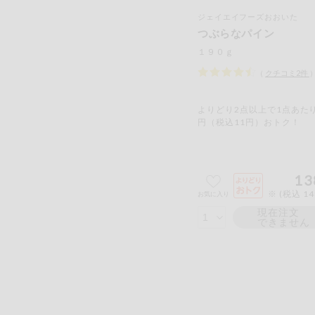
ジェイエイフーズおおいた
つぶらなパイン
１９０ｇ
（
クチコミ
2
件
よりどり2点以上で1点あたり
円（税込11円）おトク！
13
※ (税込 1
お気に入り
現在注文
できません