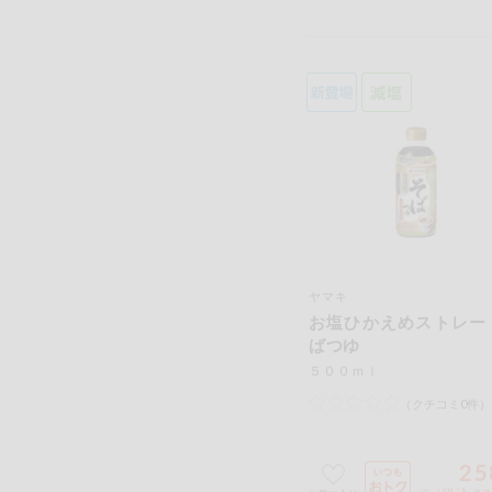
ヤマキ
お塩ひかえめストレー
ばつゆ
５００ｍｌ
（クチコミ0件）
25