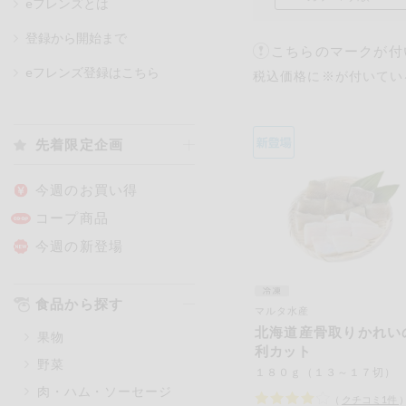
eフレンズとは
登録から開始まで
こちらのマークが付
カテゴリ
eフレンズ登録はこちら
税込価格に※が付いてい
特価情報
先着限定企画
アレルゲン情報
特定原材料と特定原材料に準ずる
今週のお買い得
特定原材料
コープ商品
小麦
そば
卵
今週の新登場
特定原材料に準ずるもの
食品から探す
マルタ水産
アーモンド
あわび
北海道産骨取りかれい
果物
オレンジ
カシュ
利カット
野菜
ごま
さけ
１８０ｇ（１３～１７切）
肉・ハム・ソーセージ
大豆
鶏肉
（
クチコミ
1
件