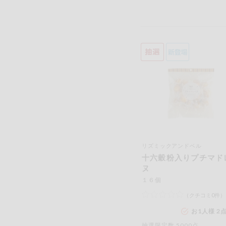
リズミックアンドベル
十六穀粉入りプチマド
ヌ
１６個
（クチコミ0件）
お1人様 2
抽選限定数 5000点