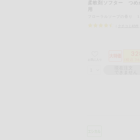
柔軟剤ソフター つめ
用
（
クチコミ
45
件
32
(税込 36
お気に入り
現在注文
できません