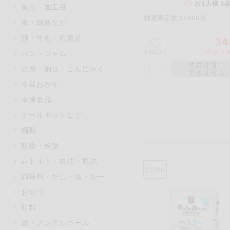
お1人様 1
魚介・加工品
マカダミアナッツ
もも
抽選限定数 25000点
米・雑穀など
アレルゲン情報は、商品企画時の
卵・牛乳・乳製品
34
ください。
特定原材料に準ずるものは、お取
(税込 38
お気に入り
パン・ジャム
現在注文
豆腐・納豆・こんにゃく
できません
冷蔵おかず
冷凍食品
リセット
ミールキットなど
麺類
乾物・粉類
レトルト・缶詰・瓶詰
調味料・だし・油・ルー
おやつ
飲料
酒・ノンアルコール