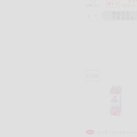
(税込 65
お気に入り
現在注文
できません
コープ（コープクリーン