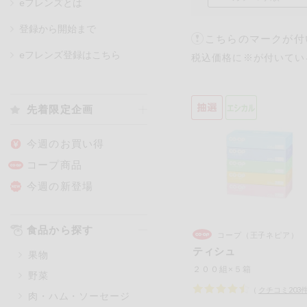
eフレンズとは
登録から開始まで
こちらのマークが付
カテゴリ
eフレンズ登録はこちら
税込価格に※が付いてい
特価情報
先着限定企画
アレルゲン情報
特定原材料と特定原材料に準ずる
今週のお買い得
特定原材料
コープ商品
小麦
そば
卵
今週の新登場
特定原材料に準ずるもの
食品から探す
コープ（王子ネピア）
アーモンド
あわび
ティシュ
果物
オレンジ
カシュ
２００組×５箱
野菜
ごま
さけ
（
クチコミ
203
肉・ハム・ソーセージ
大豆
鶏肉