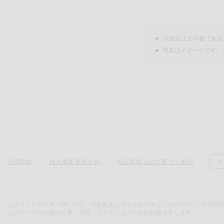
20歳以上の年齢であ
写真はイメージです。
利用約款
個人情報保護方針
特定商取引法に基づく表記
ス
このサイトの利用に関しては、宅配事業に関する約款等ならびにeフレンズ利用
このページに記載の記事・写真・イラストなどの無断転載を禁じます。