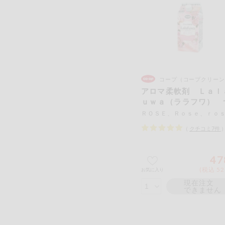
コープ（コープクリーン
アロマ柔軟剤 Ｌａｌ
ｕｗａ（ララフワ） 
かえ用
（
クチコミ
7
件
47
(税込 52
お気に入り
現在注文
できません