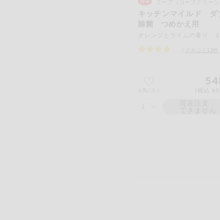
コープ（コープクリーン
キッチンマイルド ダ
除菌 つめかえ用
（
クチコミ
13
件
54
(税込 60
お気に入り
現在注文
できません