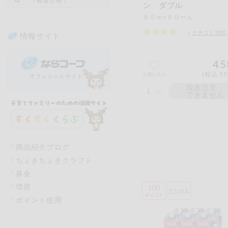
（毎週企画）
ン ダブル
６５ｍ×６ロール
（
クチコミ
32
件
情報サイト
45
(税込 50
お気に入り
現在注文
できません
商品紹介ブログ
ちょきちょきクラフト
募金
増資
100
ポイント使用