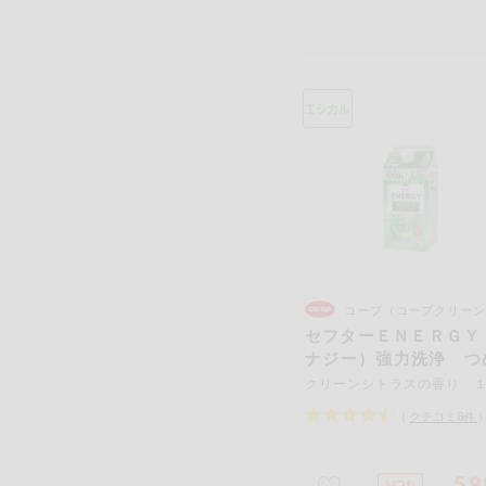
コープ（コープクリーン
セフターＥＮＥＲＧＹ
ナジー）強力洗浄 つ
え用
（
クチコミ
8
件
59