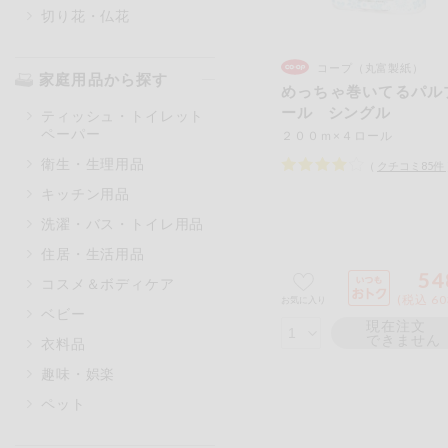
切り花・仏花
コープ（丸富製紙）
家庭用品から探す
めっちゃ巻いてるパル
ール シングル
ティッシュ・トイレット
ペーパー
２００ｍ×４ロール
衛生・生理用品
（
クチコミ
85
件
キッチン用品
洗濯・バス・トイレ用品
住居・生活用品
54
コスメ＆ボディケア
(税込 60
お気に入り
ベビー
現在注文
できません
衣料品
趣味・娯楽
ペット