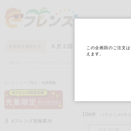
６月２回
企画回を選択する
この企画回のご注文は
えます。
トップ
コープ商品
生活用品
生活用品
キーワード
キーワードをすべて含む
いず
106
件
（
1
件から
40
件
eフレンズ登録案内
メーカー名
カテゴリ順