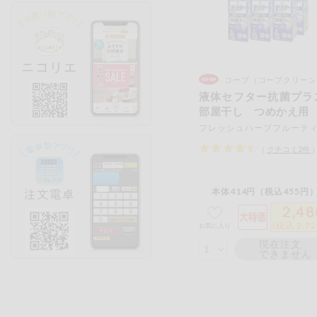
コープ（コープクリーン
液体セフター抗菌プ
部屋干し つめかえ用
（
クチコミ
2
件
本体414円（税込455円）
2,48
(税込 2,7
お気に入り
現在注文
できません