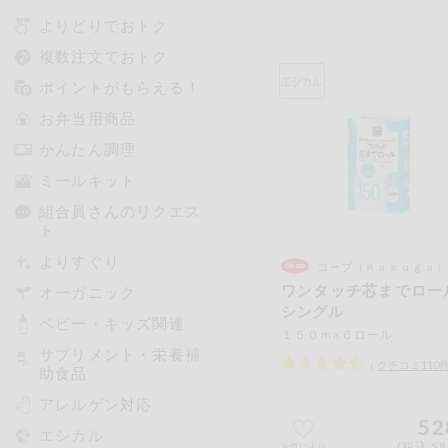
よりどりでおトク
複数注文でおトク
ポイントがもらえる！
お弁当用商品
かんたん調理
ミールキット
組合員さんのリクエス
ト
よりすぐり
コープ（Ｋａｓｕｇａ）
ワンタッチ芯までロ
オーガニック
シングル
ベビー・キッズ関連
１５０ｍ×６ロール
サプリメント・栄養補
（
クチコミ
110
助食品
アレルゲン対応
52
エシカル
(税込 58
お気に入り