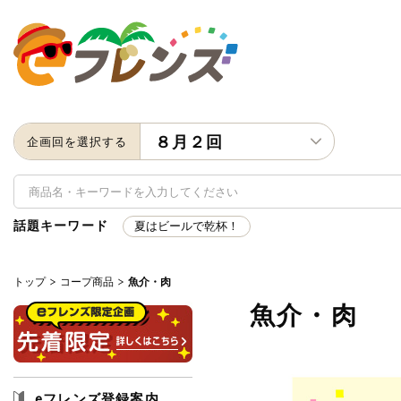
８月２回
企画回を選択する
話題キーワード
夏はビールで乾杯！
トップ
コープ商品
魚介・肉
キーワード
魚介・肉
キーワードをすべて含む
いず
メーカー名
eフレンズ登録案内