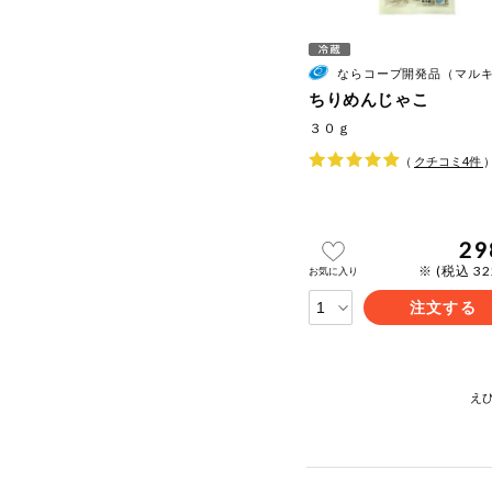
ならコープ開発品（マルキ水
ちりめんじゃこ
３０ｇ
（
クチコミ
4
件
29
※ (税込 3
お気に入り
注文する
え