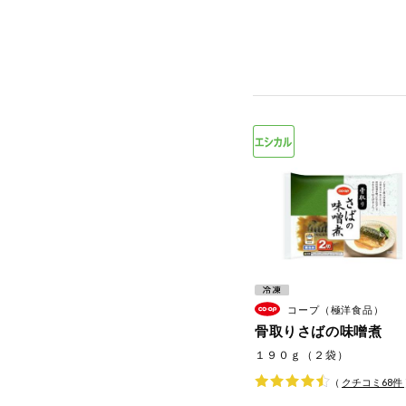
コープ（極洋食品）
骨取りさばの味噌煮
１９０ｇ（２袋）
（
クチコミ
68
件