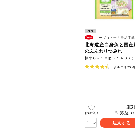
コープ（トナミ食品工業
北海道産白身魚と国産
のふんわりつみれ
標準８～１０個（１４０ｇ
（
クチコミ
208
32
※ (税込 3
お気に入り
注文する