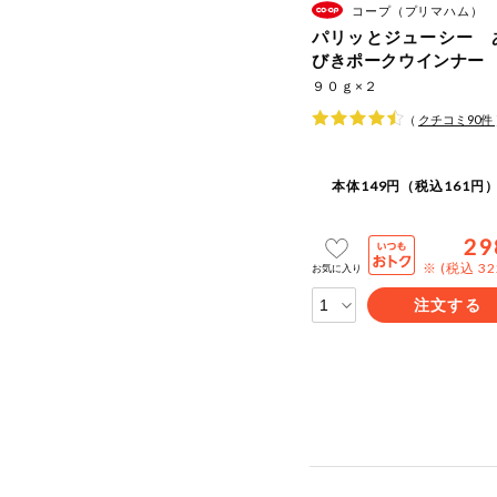
コープ（プリマハム）
パリッとジューシー 
びきポークウインナー
９０ｇ×２
（
クチコミ
90
件
本体149円（税込161円）
29
※ (税込 3
お気に入り
注文する