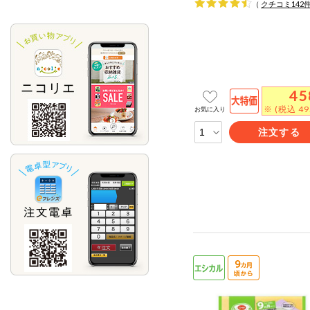
（
クチコミ
142
45
※ (税込 4
お気に入り
注文する