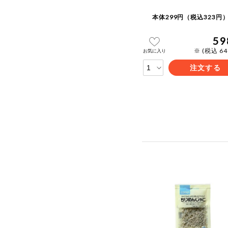
本体299円（税込323円）
59
※ (税込 6
お気に入り
注文する