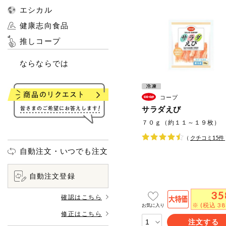
エシカル
健康志向食品
推しコープ
ならならでは
コープ
サラダえび
７０ｇ（約１１～１９枚）
（
クチコミ
15
件
自動注文・いつでも注文
自動注文登録
35
確認はこちら
※ (税込 3
お気に入り
修正はこちら
注文する