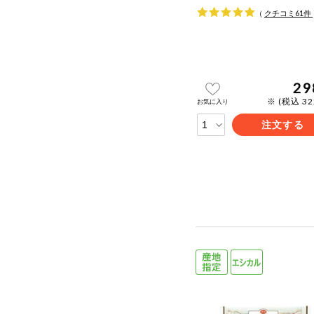
（
クチコミ
61
件
29
※ (税込 3
お気に入り
注文する