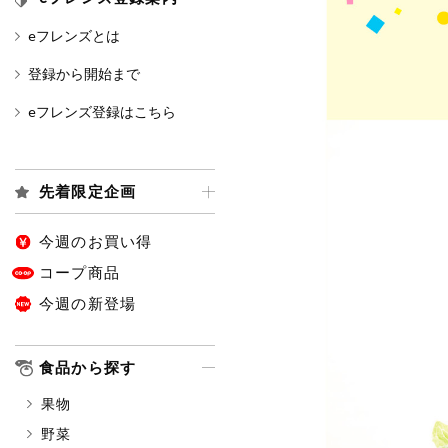
eフレンズとは
カテゴリ
登録から開始まで
eフレンズ登録はこちら
特価情報
先着限定企画
アレルゲン情報
特定原材料と特定原材料に準ずる
特定原材料
今週のお買い得
小麦
そば
卵
コープ商品
今週の新登場
特定原材料に準ずるもの
アーモンド
あわび
食品から探す
オレンジ
カシュ
果物
ごま
さけ
野菜
大豆
鶏肉