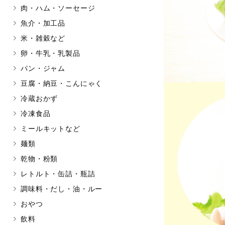
肉・ハム・ソーセージ
マカダミアナッツ
もも
魚介・加工品
アレルゲン情報は、商品企画時の
米・雑穀など
ください。
特定原材料に準ずるものは、お取
卵・牛乳・乳製品
パン・ジャム
豆腐・納豆・こんにゃく
冷蔵おかず
リセット
冷凍食品
ミールキットなど
麺類
乾物・粉類
レトルト・缶詰・瓶詰
調味料・だし・油・ルー
おやつ
飲料