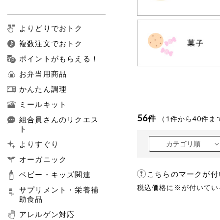
よりどりでおトク
複数注文でおトク
ポイントがもらえる！
お弁当用商品
かんたん調理
ミールキット
56
件
（
1
件から
40
件ま
組合員さんのリクエス
ト
よりすぐり
カテゴリ順
オーガニック
こちらのマークが付
ベビー・キッズ関連
税込価格に※が付いてい
サプリメント・栄養補
助食品
アレルゲン対応