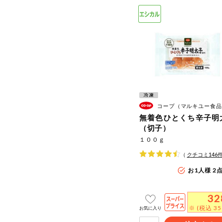
コープ（マルキユー食品
無着色ひとくち辛子明
（切子）
１００ｇ
（
クチコミ
146
お1人様 2
32
※ (税込 3
お気に入り