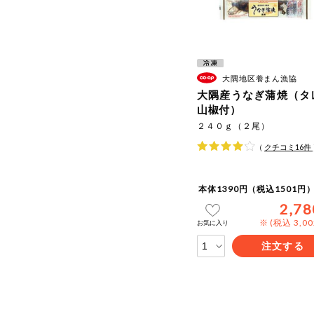
大隅地区養まん漁協
大隅産うなぎ蒲焼（タ
山椒付）
２４０ｇ（２尾）
（
クチコミ
16
件
本体1390円（税込1501円）
2,78
※ (税込 3,0
お気に入り
注文する