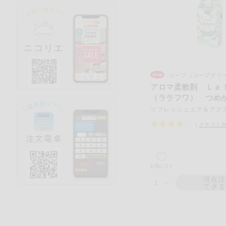
コープ（コープクリ
アロマ柔軟剤 Ｌａ
（ララフワ） つめ
（
クチコミ
2
お気に入り
現在
でき