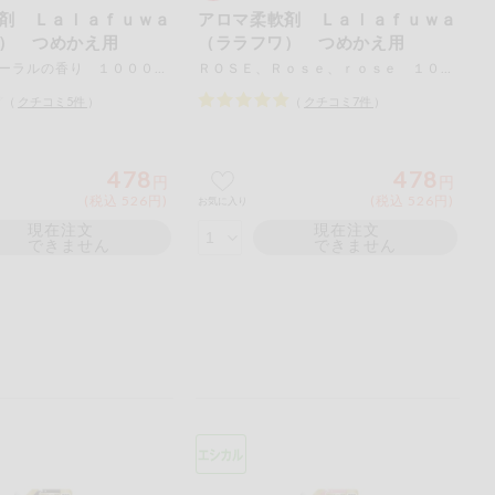
剤 Ｌａｌａｆｕｗａ
アロマ柔軟剤 Ｌａｌａｆｕｗａ
） つめかえ用
（ララフワ） つめかえ用
シャインフローラルの香り １０００ｍＬ
ＲＯＳＥ、Ｒｏｓｅ、ｒｏｓｅ １０００ｍＬ
（
クチコミ
5
件
）
（
クチコミ
7
件
）
478
478
円
円
(税込 526円)
(税込 526円)
お気に入り
現在注文
現在注文
できません
できません