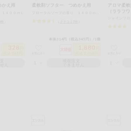
めかえ用
柔軟剤ソフター つめかえ用
アロマ柔軟
（ララフワ
 １４００ｍＬ
フローラルソープの香り １４００ｍＬ×６個
5
件
）
（
クチコミ
7
件
）
本体314円（税込345円）/1個
328
1,880
円
円
(税込 361円)
(税込 2,068円)
お気に入り
お気に入り
注文
現在注文
ません
できません