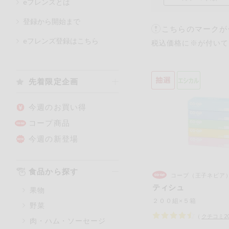
eフレンズとは
登録から開始まで
こちらのマークが
カテゴリ
eフレンズ登録はこちら
税込価格に※が付いて
特価情報
先着限定企画
アレルゲン情報
特定原材料と特定原材料に準ず
今週のお買い得
特定原材料
コープ商品
小麦
そば
今週の新登場
特定原材料に準ずるもの
食品から探す
コープ（王子ネピア
アーモンド
ティシュ
果物
オレンジ
２００組×５箱
野菜
ごま
（
クチコミ
2
肉・ハム・ソーセージ
大豆