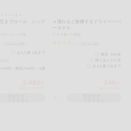
（Ｋａｓｕｇａ）
芯までロール シング
ｅ濡れると除菌するドライペーパ
ータオル
６ロール）×５袋
１５０枚×３個組
（
クチコミ
51
件
）
（
クチコミ
5
件
）
お1人様 1点まで
限定 180点
残りあと
117
点
500点
お1人様 5点まで
496円（税込546円）/1袋
2,480
548
円
円
(税込 2,728円)
(税込 603円)
現在注文
現在注文
できません
できません