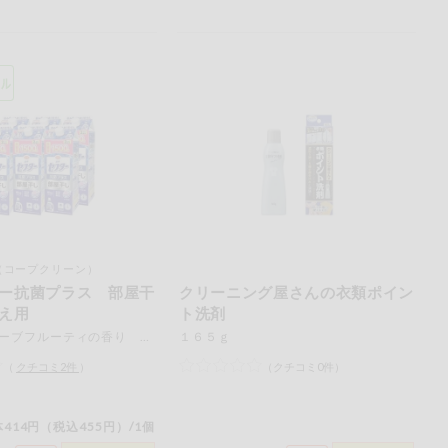
（コープクリーン）
ー抗菌プラス 部屋干
クリーニング屋さんの衣類ポイン
え用
ト洗剤
フレッシュハーブフルーティの香り １５００ｇ×６個
１６５ｇ
（
クチコミ
2
件
）
（クチコミ0件）
414円（税込455円）/1個