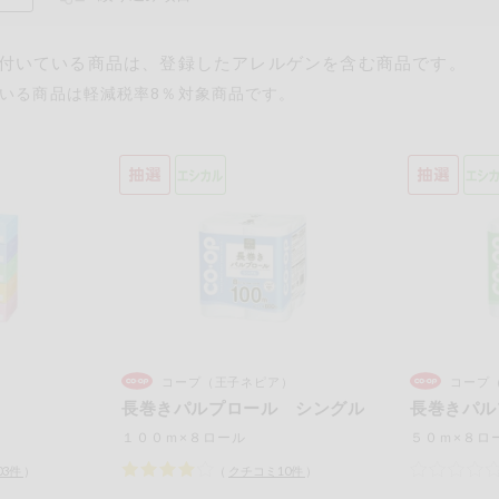
付いている商品は、登録したアレルゲンを含む商品です。
いる商品は軽減税率8％対象商品です。
るものが含まれていない商品を検索できます。
卵
乳
落花生
えび
かに
）
コープ（王子ネピア）
コープ
あわび
いか
いく
長巻きパルプロール シングル
長巻きパル
カシューナッツ
キウイフルーツ
牛肉
１００ｍ×８ロール
５０ｍ×８ロ
さけ
さば
ゼラ
03
件
）
（
クチコミ
10
件
）
鶏肉
バナナ
豚肉