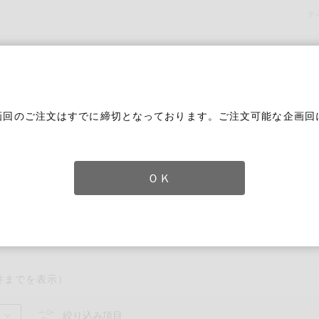
テ
画回のご注文はすでに締切となっております。ご注文可能な企画回
。
ＯＫ
ずれかのキーワードを含む
件までを表示）
絞り込み項目