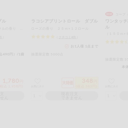
コープ
ブル
ラコシアプリントロール ダブル
ワンタッチ
ル
ピンク 柔らかいフローラルの香り （５５ｍ×６ロール）×４袋
ローズの香り ２５ｍ×１２ロール
（１５０ｍ×
件
）
（
クチコミ
4
件
）
お1人様 1点まで
込490円）/1袋
抽選限定数 5000点
抽選限定数 3
本体
1,780
348
円
円
(税込 1,958円)
(税込 383円)
お気に入り
お気に入り
注文
現在注文
ません
できません