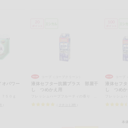
20
100
コープ（コープクリーン）
コープ
バイオパワー
液体セフター抗菌プラス 部屋干
液体セフタ
し つめかえ用
し つめか
 ７５０ｇ
フレッシュハーブフルーティの香り １５００ｇ
件
）
（
クチコミ
3
件
）
本体