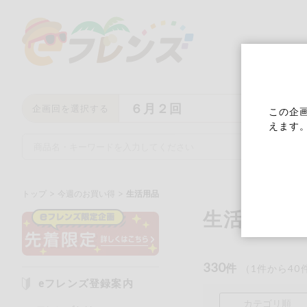
６月２回
企画回を選択する
この企
えます
トップ
今週のお買い得
生活用品
生活用品
キーワード
キーワードをすべて含む
い
330
件
（
1
件から
40
eフレンズ登録案内
メーカー名
カテゴリ順