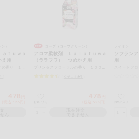
ーン）
コープ（コープクリーン）
ライオン
ｌａｆｕｗａ
アロマ柔軟剤 Ｌａｌａｆｕｗａ
ソフランア
かえ用
（ララフワ） つめかえ用
用
リフレッシュエア＆アクアの香り １０００ｍＬ
プリンセスフローラルの香り １０００ｍＬ
件
）
（
クチコミ
6
件
）
478
478
円
円
(税込 526円)
(税込 526円)
お気に入り
お気に入り
注文
現在注文
ません
できません