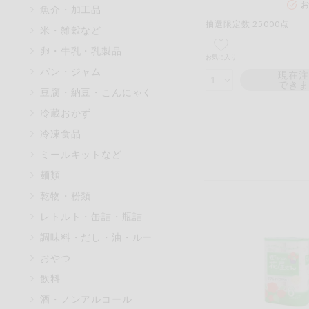
お
魚介・加工品
マカダミアナッツ
抽選限定数 25000点
米・雑穀など
アレルゲン情報は、商品企画時
卵・牛乳・乳製品
特定原材料に準ずるものは、お
お気に入り
パン・ジャム
現在
でき
豆腐・納豆・こんにゃく
冷蔵おかず
リセット
冷凍食品
ミールキットなど
麺類
乾物・粉類
レトルト・缶詰・瓶詰
調味料・だし・油・ルー
おやつ
飲料
酒・ノンアルコール