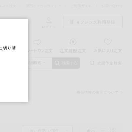
キスト注文
専門ショップサイト
ご利用ガイド
お問い合わせ
eフレンズ利用登録
ログイン
に切り替
詳細検索
次回予定検索
検索する
商品情報の表示について
表示件数：40件
表示