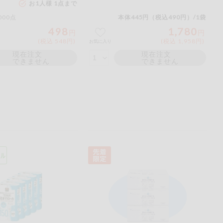
お1人様 1点まで
ご
000点
本体445円（税込490円）/1袋
ださい。
498
1,780
円
円
(税込 548円)
(税込 1,958円)
お気に入り
現在注文
現在注文
できません
できません