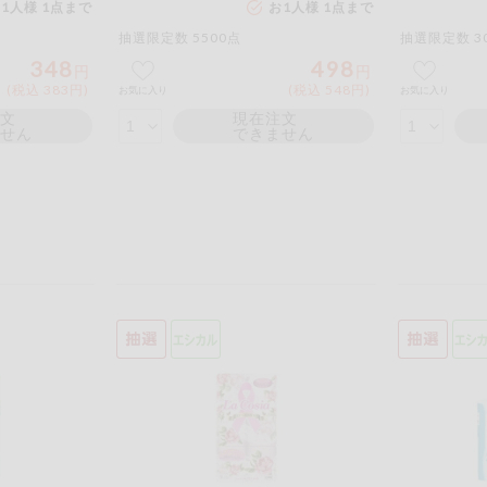
1人様 1点まで
お1人様 1点まで
もも
やまいも
りん
抽選限定数 5500点
抽選限定数 3
の情報のため、ご使用前には必ず商品パッケージの表示をご確認く
348
498
円
円
取引先から情報提供のあった範囲でのお知らせです。
(税込 383円)
(税込 548円)
お気に入り
お気に入り
注文
現在注文
ません
できません
この条件で検索する