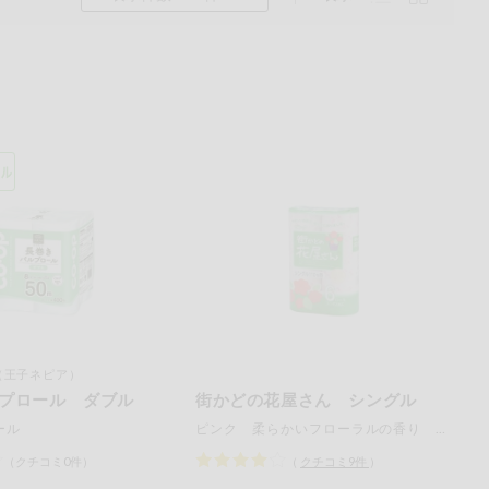
くるみ
（王子ネピア）
ら
プロール ダブル
街かどの花屋さん シングル
ール
ピンク 柔らかいフローラルの香り （１１０ｍ×６ロール）×４袋
チン
（クチコミ0件）
（
クチコミ
9
件
）