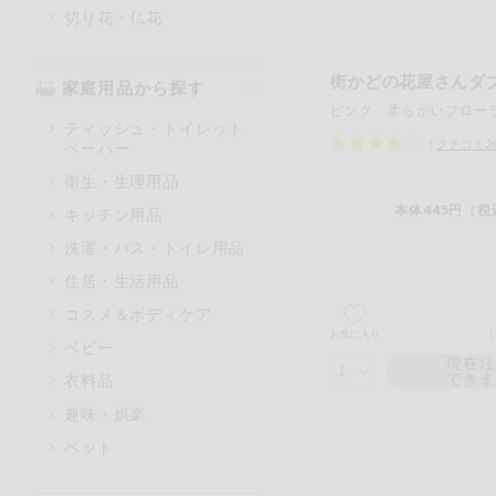
切り花・仏花
街かどの花屋さんダ
家庭用品から探す
ティッシュ・トイレット
（
クチコミ
2
ペーパー
衛生・生理用品
本体445円（税
キッチン用品
洗濯・バス・トイレ用品
住居・生活用品
コスメ＆ボディケア
お気に入り
ベビー
現在
でき
衣料品
趣味・娯楽
ペット