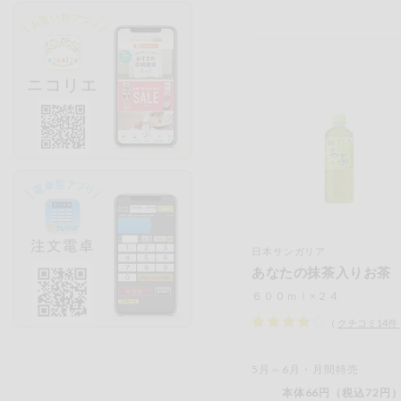
日本サンガリア
あなたの抹茶入りお茶
６００ｍｌ×２４
（
クチコミ
14
件
5月～6月・月間特売
本体66円（税込72円）