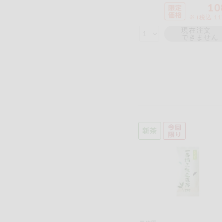
10
※ (税込 1
現在注文
できません