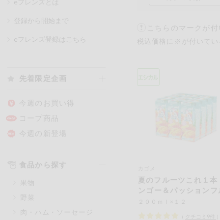
eフレンズとは
登録から開始まで
こちらのマークが付
カテゴリ
eフレンズ登録はこちら
税込価格に※が付いてい
特価情報
先着限定企画
アレルゲン情報
特定原材料と特定原材料に準ずる
今週のお買い得
特定原材料
コープ商品
小麦
そば
卵
今週の新登場
特定原材料に準ずるもの
食品から探す
カゴメ
アーモンド
あわび
夏のフルーツこれ１本
果物
オレンジ
カシュ
ンゴー＆パッションフ
野菜
ツ
ごま
さけ
２００ｍｌ×１２
肉・ハム・ソーセージ
大豆
鶏肉
（
クチコミ
9
件