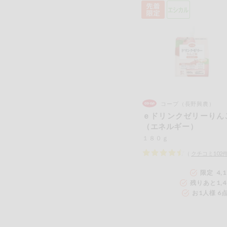
コープ（長野興農）
ｅドリンクゼリーりん
（エネルギー）
１８０ｇ
（
クチコミ
102
限定 4,
残りあと
1,
お1人様 6