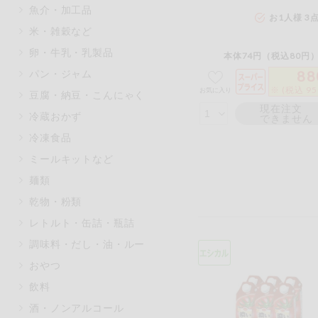
魚介・加工品
マカダミアナッツ
もも
お1人様 3
米・雑穀など
アレルゲン情報は、商品企画時の
卵・牛乳・乳製品
ください。
本体74円（税込80円）
特定原材料に準ずるものは、お取
パン・ジャム
88
※ (税込 9
お気に入り
豆腐・納豆・こんにゃく
現在注文
冷蔵おかず
できません
冷凍食品
リセット
ミールキットなど
麺類
乾物・粉類
レトルト・缶詰・瓶詰
調味料・だし・油・ルー
おやつ
飲料
酒・ノンアルコール