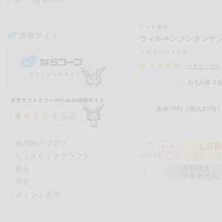
（毎週企画）
アサヒ飲料
情報サイト
ウィルキンソンタンサ
５００ｍｌ×２４
（
クチコミ
18
件
お1人様 3
本体79円（税込85円）
商品紹介ブログ
1,88
ちょきちょきクラフト
※ (税込 2,0
お気に入り
現在注文
募金
できません
増資
ポイント使用