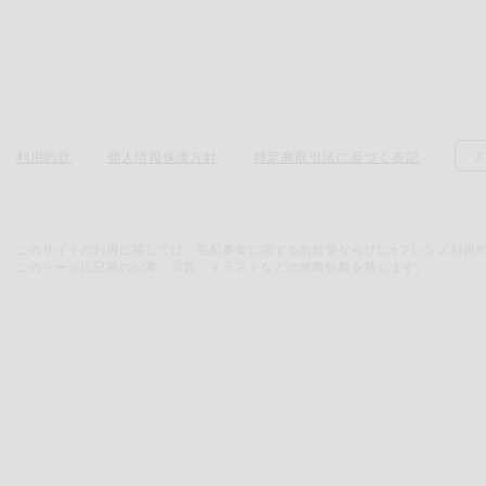
利用約款
個人情報保護方針
特定商取引法に基づく表記
ス
このサイトの利用に関しては、宅配事業に関する約款等ならびにeフレンズ利用
このページに記載の記事・写真・イラストなどの無断転載を禁じます。