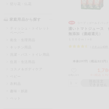
切り花・仏花
家庭用品から探す
コープ（ゴールドパック
ティッシュ・トイレット
濃いトマトジュース 
ペーパー
無添加（濃縮還元）
１０００ｍｌ×６
衛生・生理用品
（
クチコミ
45
件
キッチン用品
洗濯・バス・トイレ用品
本体297円（税込321円）
住居・生活用品
コスメ＆ボディケア
1,78
※ (税込 1,9
お気に入り
ベビー
現在注文
衣料品
できません
趣味・娯楽
ペット