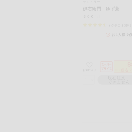
サントリー
伊右衛門 ゆず茶
６００ｍｌ
（
クチコミ
5
件
お1人様 9
8
※ (税込 9
お気に入り
現在注文
できません