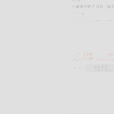
喜作園
一番摘み牧之原茶（新
１００ｇ
（クチコミ0件）
79
※ (税込 8
お気に入り
現在注文
できません