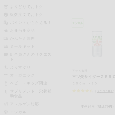
よりどりでおトク
複数注文でおトク
ポイントがもらえる！
お弁当用商品
かんたん調理
ミールキット
組合員さんのリクエス
ト
よりすぐり
アサヒ飲料
オーガニック
三ツ矢サイダーＺＥＲ
ベビー・キッズ関連
２５０ｍｌ×２０
サプリメント・栄養補
（
クチコミ
8
件
助食品
アレルゲン対応
本体64円（税込70円）
エシカル