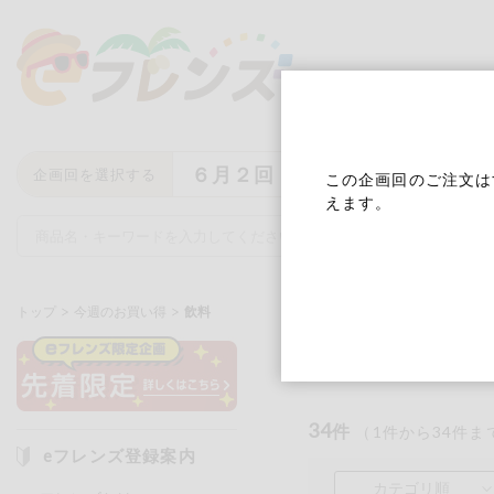
６月２回
企画回を選択する
この企画回のご注文は
えます。
トップ
今週のお買い得
飲料
飲料
キーワード
キーワードをすべて含む
いず
34
件
（
1
件から
34
件ま
eフレンズ登録案内
メーカー名
カテゴリ順