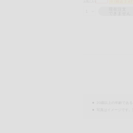
※ (税込 2,6
お気に入り
現在注文
できません
20歳以上の年齢であ
写真はイメージです。