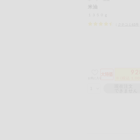
米油
１３５０ｇ
（
クチコミ
61
件
92
※ (税込 1,0
お気に入り
現在注文
できません