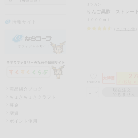
（毎週企画）
ミツカン
りんご黒酢 ストレー
１０００ｍｌ
情報サイト
（
クチコミ
9
件
27
※ (税込 3
お気に入り
商品紹介ブログ
現在注文
できません
ちょきちょきクラフト
募金
増資
ポイント使用