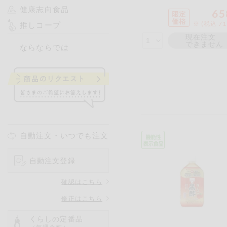
健康志向食品
65
※ (税込 7
推しコープ
現在注文
できません
ならならでは
自動注文・いつでも注文
自動注文登録
確認はこちら
修正はこちら
くらしの定番品