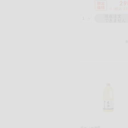
29
※ (税込 3
現在注文
できません
ボーソー油脂