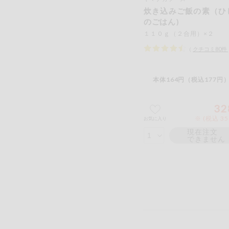
炊き込みご飯の素（ひ
のごはん）
１１０ｇ（２合用）×２
（
クチコミ
80
件
本体164円（税込177円）
32
※ (税込 3
お気に入り
現在注文
できません