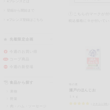
eフレンズとは
登録から開始まで
こちらのマークが付
カテゴリ
eフレンズ登録はこちら
税込価格に※が付いてい
特価情報
先着限定企画
アレルゲン情報
特定原材料と特定原材料に準ずる
今週のお買い得
特定原材料
コープ商品
小麦
そば
卵
今週の新登場
特定原材料に準ずるもの
食品から探す
味の素
アーモンド
あわび
瀬戸のほんじお
果物
オレンジ
カシュ
１ｋｇ
野菜
ごま
さけ
（
クチコミ
5
件
肉・ハム・ソーセージ
大豆
鶏肉