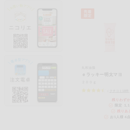
丸和油脂
ｅラッキー明太マヨ
２００ｇ
（
クチコミ
18
件
残りわず
限定 1,
残りあ
お1人様 6