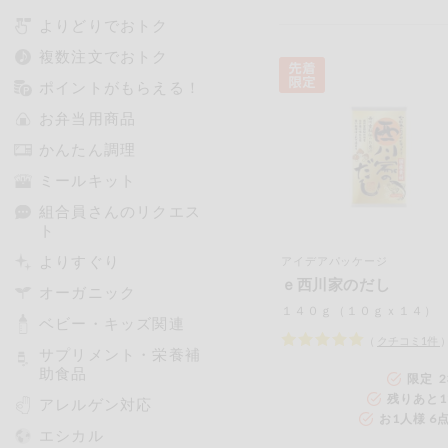
よりどりでおトク
複数注文でおトク
ポイントがもらえる！
お弁当用商品
かんたん調理
ミールキット
組合員さんのリクエス
ト
よりすぐり
アイデアパッケージ
ｅ西川家のだし
オーガニック
１４０ｇ（１０ｇｘ１４）
ベビー・キッズ関連
（
クチコミ
1
件
サプリメント・栄養補
助食品
限定 2
残りあと
1
アレルゲン対応
お1人様 6
エシカル