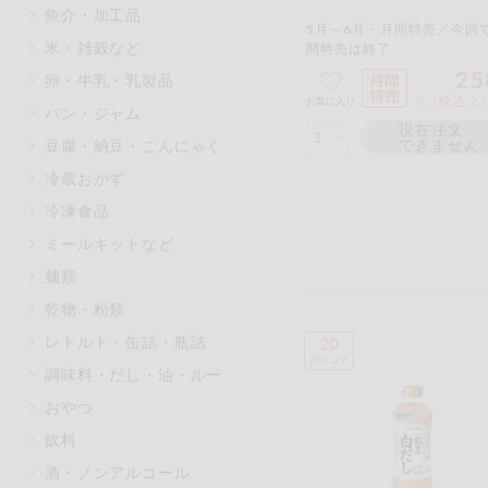
魚介・加工品
マカダミアナッツ
もも
5月～6月・月間特売／今回
米・雑穀など
間特売は終了
アレルゲン情報は、商品企画時の
25
卵・牛乳・乳製品
ください。
※ (税込 2
お気に入り
特定原材料に準ずるものは、お取
パン・ジャム
現在注文
できません
豆腐・納豆・こんにゃく
冷蔵おかず
冷凍食品
リセット
ミールキットなど
麺類
乾物・粉類
レトルト・缶詰・瓶詰
20
調味料・だし・油・ルー
おやつ
飲料
酒・ノンアルコール