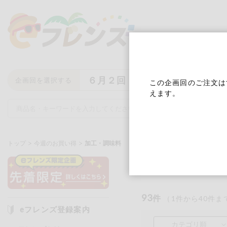
６月２回
企画回を選択する
この企画回のご注文は
えます。
トップ
今週のお買い得
加工・調味料
加工・調味
キーワード
キーワードをすべて含む
いず
93
件
（
1
件から
40
件ま
eフレンズ登録案内
メーカー名
カテゴリ順