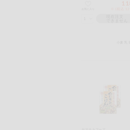
11
※ (税込 1
お気に入り
現在注文
できません
小麦
乳
ヤマナカフーズ