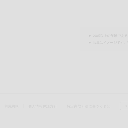
20歳以上の年齢であ
写真はイメージです。
利用約款
個人情報保護方針
特定商取引法に基づく表記
ス