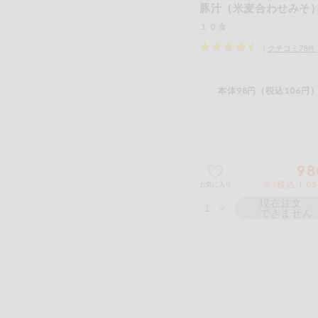
豚汁（米麦合わせみそ
１０食
（
クチコミ
78
件
本体98円（税込106円）
98
※ (税込 1,0
お気に入り
現在注文
できません