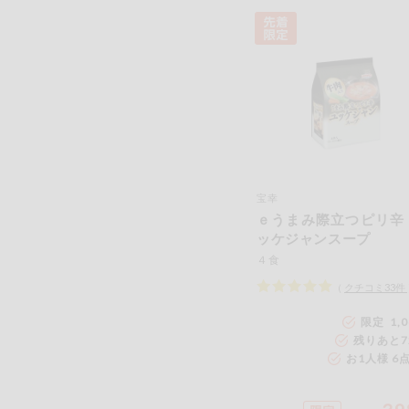
宝幸
ｅうまみ際立つピリ辛
ッケジャンスープ
４食
（
クチコミ
33
件
限定 1,
残りあと
7
お1人様 6