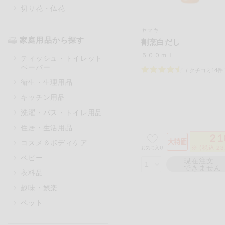
切り花・仏花
ヤマキ
家庭用品から探す
割烹白だし
５００ｍｌ
ティッシュ・トイレット
ペーパー
（
クチコミ
14
件
衛生・生理用品
キッチン用品
洗濯・バス・トイレ用品
住居・生活用品
21
コスメ＆ボディケア
※ (税込 2
お気に入り
ベビー
現在注文
できません
衣料品
趣味・娯楽
ペット