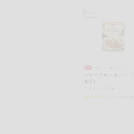
コープ（ヤマモリ）
バターチキンカレー（
ルド）
１８０ｇ（１人前）
（
クチコミ
47
件