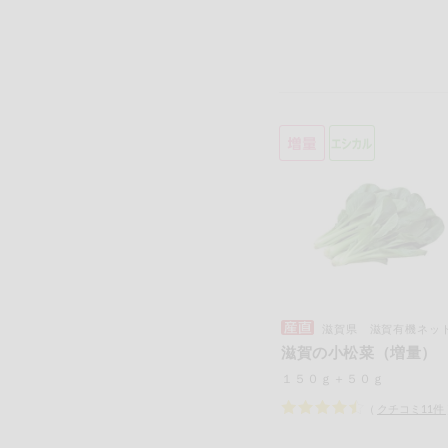
滋賀県 滋賀有機ネットワ
滋賀の小松菜（増量）
１５０ｇ＋５０ｇ
（
クチコミ
11
件