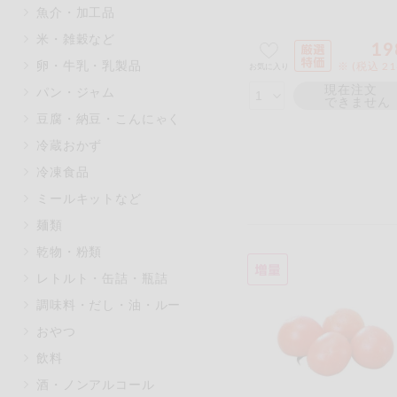
魚介・加工品
マカダミアナッツ
もも
米・雑穀など
19
アレルゲン情報は、商品企画時の
卵・牛乳・乳製品
※ (税込 2
お気に入り
ください。
特定原材料に準ずるものは、お取
現在注文
パン・ジャム
できません
豆腐・納豆・こんにゃく
冷蔵おかず
冷凍食品
リセット
ミールキットなど
麺類
乾物・粉類
レトルト・缶詰・瓶詰
調味料・だし・油・ルー
おやつ
飲料
酒・ノンアルコール