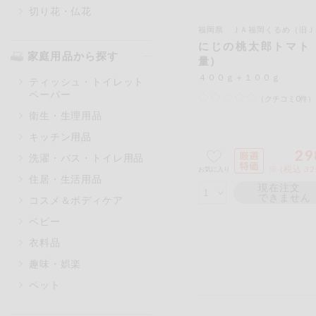
切り花・仏花
福岡県 ＪＡ福岡くるめ（旧ＪＡに
にじの桃太郎トマト
家庭用品から探す
量）
４００ｇ＋１００ｇ
ティッシュ・トイレット
ペーパー
（クチコミ0件）
衛生・生理用品
キッチン用品
29
洗濯・バス・トイレ用品
※ (税込 3
お気に入り
住居・生活用品
現在注文
できません
コスメ＆ボディケア
ベビー
衣料品
趣味・娯楽
ペット