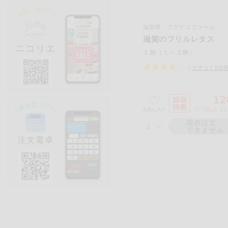
滋賀県 アグテコファーム
滋賀のフリルレタス
１袋（１～２株）
（
クチコミ
101
12
※ (税込 1
お気に入り
現在注文
できません