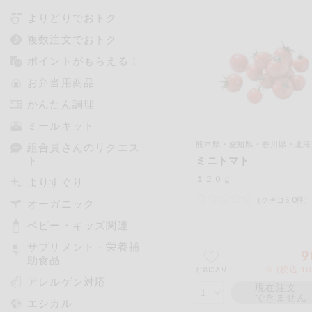
よりどりでおトク
複数注文でおトク
ポイントがもらえる！
お弁当用商品
かんたん調理
ミールキット
熊本県・愛知県・香川県・北海
組合員さんのリクエス
ト
ミニトマト
１２０ｇ
よりすぐり
（クチコミ0件）
オーガニック
ベビー・キッズ関連
サプリメント・栄養補
9
助食品
※ (税込 1
お気に入り
アレルゲン対応
現在注文
できません
エシカル