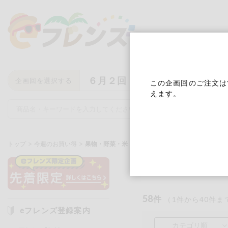
６月２回
企画回を選択する
この企画回のご注文は
えます。
トップ
今週のお買い得
果物・野菜・米
果物・野菜
キーワード
キーワードをすべて含む
いず
58
件
（
1
件から
40
件ま
eフレンズ登録案内
メーカー名
カテゴリ順