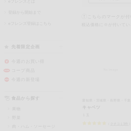
eフレンズとは
登録から開始まで
こちらのマークが付
カテゴリ
eフレンズ登録はこちら
税込価格に※が付いてい
特価情報
先着限定企画
アレルゲン情報
特定原材料と特定原材料に準ずる
今週のお買い得
特定原材料
コープ商品
小麦
そば
卵
今週の新登場
特定原材料に準ずるもの
食品から探す
愛知県・茨城県・長野県・千葉県・群
アーモンド
あわび
キャベツ
果物
オレンジ
カシュ
１玉
野菜
ごま
さけ
（
クチコミ
5
件
肉・ハム・ソーセージ
大豆
鶏肉