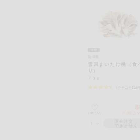
新潟県
雪国まいたけ極（食
り）
７０ｇ
（
クチコミ
126
8
※ (税込 9
お気に入り
現在注文
できません