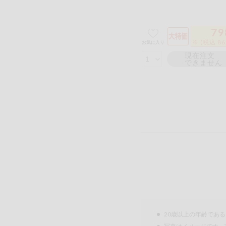
79
※ (税込 8
お気に入り
現在注文
できません
20歳以上の年齢であ