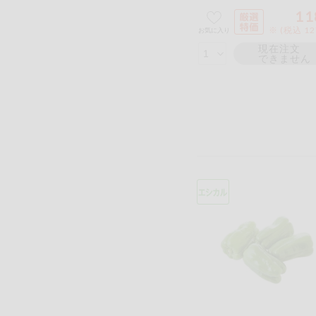
11
※ (税込 1
お気に入り
現在注文
できません