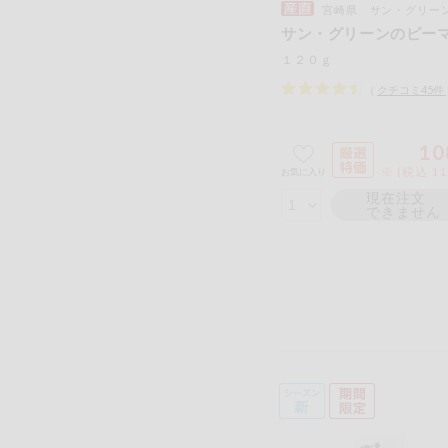
宮崎県 サン・グリーン出荷
サン・グリーンのピー
１２０ｇ
（
クチコミ
45
件
10
※ (税込 1
お気に入り
現在注文
できません