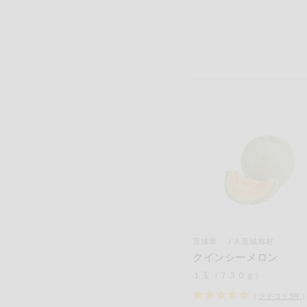
茨城県 ＪＡ茨城旭村
クインシーメロン
１玉（７３０ｇ）
（
クチコミ
5
件