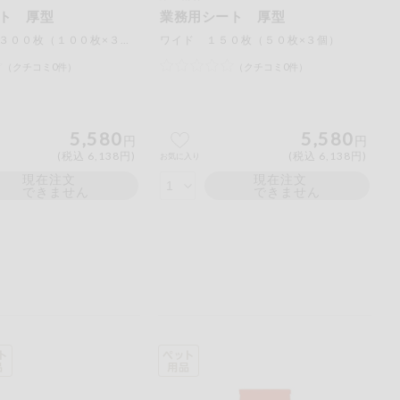
ト 厚型
業務用シート 厚型
レギュラー ３００枚（１００枚×３個）
ワイド １５０枚（５０枚×３個）
（クチコミ0件）
（クチコミ0件）
5,580
5,580
円
円
(税込 6,138円)
(税込 6,138円)
お気に入り
現在注文
現在注文
できません
できません