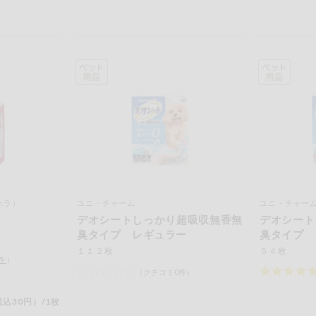
ハラ）
ユニ・チャーム
ユニ・チャー
デオシートしっかり超吸収無香無
デオシート
臭タイプ レギュラー
臭タイプ 
１１２枚
５４枚
件
）
（クチコミ0件）
込30円）/1枚