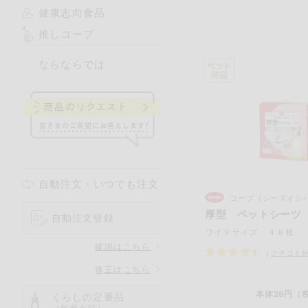
健康志向食品
推しコープ
ならならでは
自動注文・いつでも注文
コープ（シーズイシ
厚型 ペットシーツ
自動注文登録
ワイドサイズ ４８枚
確認はこちら
（
クチコミ
6
修正はこちら
本体28円（税
くらしの定番品