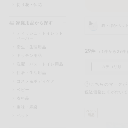
切り花・仏花
家庭用品から探す
猫・ほかペッ
ティッシュ・トイレット
ペーパー
衛生・生理用品
29
件
（
1
件から
29
件
キッチン用品
洗濯・バス・トイレ用品
カテゴリ順
住居・生活用品
コスメ＆ボディケア
こちらのマークが
ベビー
税込価格に※が付いて
衣料品
趣味・娯楽
ペット