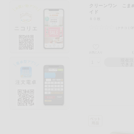
クリーンワン こま
イド
８０枚
（クチコミ0
お気に入り
現在
でき