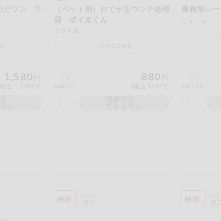
めだワン ワ
（ペット用）おてがるウンチ処理
業務用シー
袋 ポイ太くん
１００枚
件）
（クチコミ0件）
1,580
880
円
円
(税込 1,738円)
(税込 968円)
お気に入り
お気に入り
注文
現在注文
ません
できません