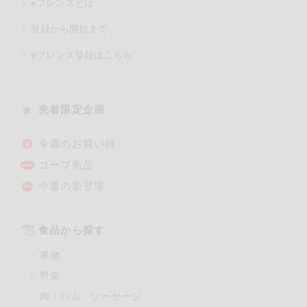
eフレンズとは
登録から開始まで
カテゴリ
eフレンズ登録はこちら
特価情報
先着限定企画
アレルゲン情報
特定原材料と特定原材料に準ず
今週のお買い得
特定原材料
コープ商品
小麦
そば
今週の新登場
特定原材料に準ずるもの
食品から探す
アーモンド
果物
オレンジ
野菜
ごま
肉・ハム・ソーセージ
大豆