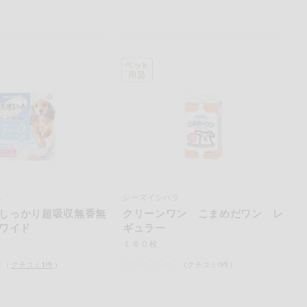
ム
シーズイシハラ
しっかり超吸収無香無
クリーンワン こまめだワン レ
ワイド
ギュラー
１６０枚
（
クチコミ
1
件
）
（クチコミ0件）