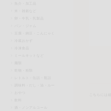
魚介・加工品
マカダミアナッツ
米・雑穀など
アレルゲン情報は、商品企画時
卵・牛乳・乳製品
特定原材料に準ずるものは、お
パン・ジャム
豆腐・納豆・こんにゃく
冷蔵おかず
リセット
冷凍食品
ミールキットなど
麺類
乾物・粉類
レトルト・缶詰・瓶詰
調味料・だし・油・ルー
おやつ
こちらには
飲料
酒・ノンアルコール