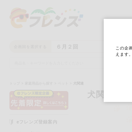
６月２回
企画回を選択する
この企
えます
トップ
家庭用品から探す
ペット
犬関連
犬関連
キーワード
キーワードをすべて含む
い
eフレンズ登録案内
メーカー名