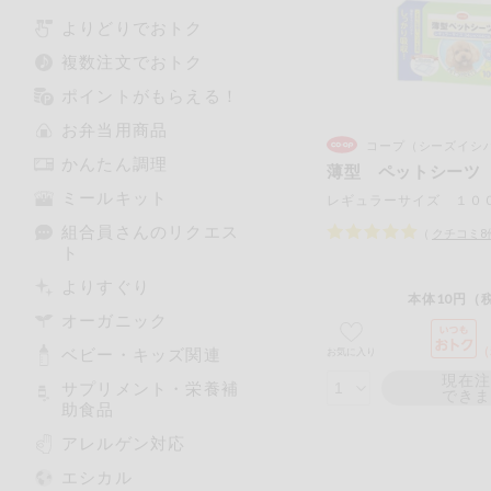
よりどりでおトク
複数注文でおトク
ポイントがもらえる！
お弁当用商品
コープ（シーズイシ
かんたん調理
薄型 ペットシーツ
ミールキット
レギュラーサイズ １０
組合員さんのリクエス
（
クチコミ
8
ト
よりすぐり
本体10円（税
オーガニック
ベビー・キッズ関連
お気に入り
現在
サプリメント・栄養補
でき
助食品
アレルゲン対応
エシカル