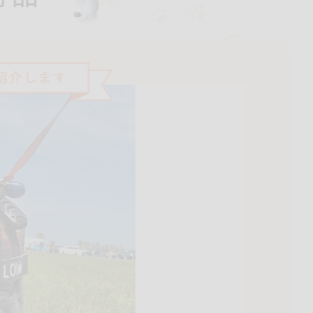
くるみ
ら
チン