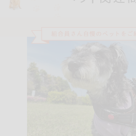
るものが含まれていない商品を検索できます。
卵
乳
落花生
えび
かに
あわび
いか
いく
カシューナッツ
キウイフルーツ
牛肉
さけ
さば
ゼラ
鶏肉
バナナ
豚肉