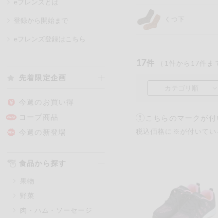
eフレンズとは
くつ下
登録から開始まで
カテゴリ
eフレンズ登録はこちら
17
件
（
1
件から
17
件ま
特価情報
先着限定企画
カテゴリ順
アレルゲン情報
特定原材料と特定原材料に準ずる
今週のお買い得
特定原材料
コープ商品
こちらのマークが付
小麦
そば
卵
税込価格に※が付いてい
今週の新登場
特定原材料に準ずるもの
食品から探す
アーモンド
あわび
果物
オレンジ
カシュ
野菜
ごま
さけ
肉・ハム・ソーセージ
大豆
鶏肉