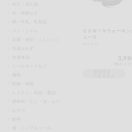
魚介・加工品
マカダミアナッツ
もも
米・雑穀など
アレルゲン情報は、商品企画時の
卵・牛乳・乳製品
ください。
特定原材料に準ずるものは、お取
パン・ジャム
ＥＤＷＩＮウォーキン
ューズ
豆腐・納豆・こんにゃく
ネイビー
冷蔵おかず
冷凍食品
3,98
リセット
(税込 4,3
ミールキットなど
現在注文
麺類
できません
乾物・粉類
レトルト・缶詰・瓶詰
調味料・だし・油・ルー
おやつ
飲料
酒・ノンアルコール