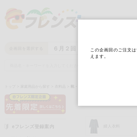
６月２回
企画回を選択する
この企画回のご注文は
えます。
トップ
家庭用品から探す
衣料品
靴・関連小物
靴・関連小
キーワード
キーワードをすべて含む
いず
eフレンズ登録案内
婦人衣料
メーカー名