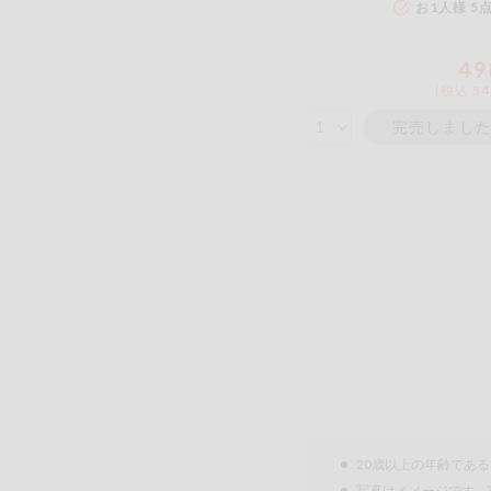
お1人様 5
49
(税込 54
完売しまし
20歳以上の年齢であ
写真はイメージです。