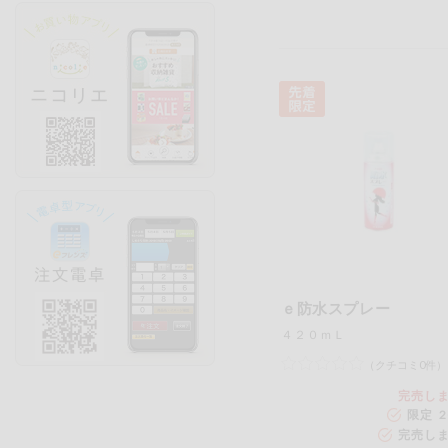
ｅ防水スプレー
４２０ｍＬ
（クチコミ0件）
完売し
限定 2
完売し