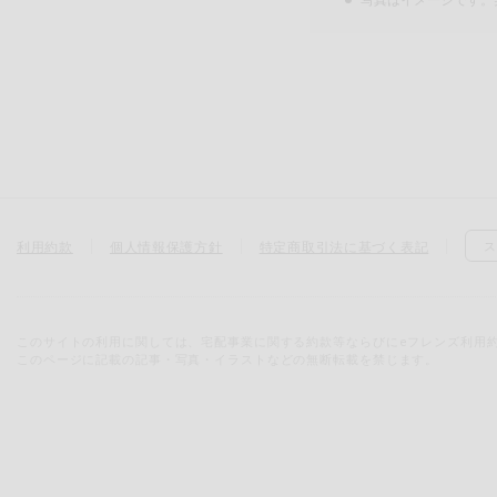
利用約款
個人情報保護方針
特定商取引法に基づく表記
ス
このサイトの利用に関しては、宅配事業に関する約款等ならびにeフレンズ利用
このページに記載の記事・写真・イラストなどの無断転載を禁じます。