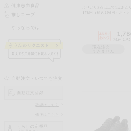
健康志向食品
よりどり2点以上で1点あた
178円（税込196円）おトク
推しコープ
ならならでは
1,78
(税込 1,9
現在注文
できません
自動注文・いつでも注文
自動注文登録
確認はこちら
修正はこちら
くらしの定番品