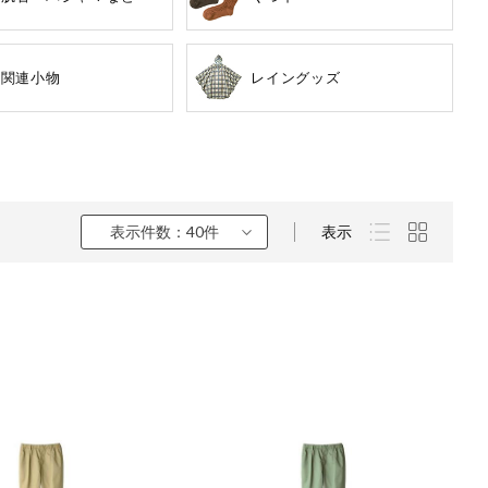
・関連小物
レイングッズ
表示件数：40件
表示
くるみ
ら
チン