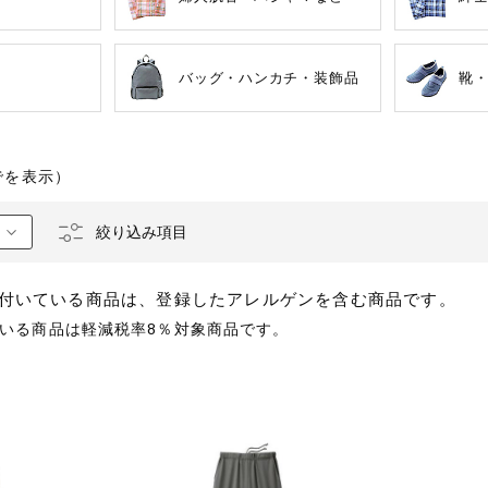
バッグ・ハンカチ・装飾品
靴
でを表示）
るものが含まれていない商品を検索できます。
絞り込み項目
卵
乳
落花生
えび
かに
付いている商品は、登録したアレルゲンを含む商品です。
いる商品は軽減税率8％対象商品です。
あわび
いか
いく
カシューナッツ
キウイフルーツ
牛肉
さけ
さば
ゼラ
鶏肉
バナナ
豚肉