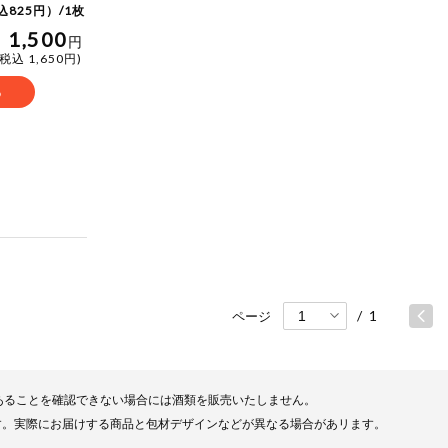
込825円）/1枚
1,500
円
(税込 1,650円)
る
/
1
ページ
あることを確認できない場合には酒類を販売いたしません。
す。実際にお届けする商品と包材デザインなどが異なる場合があリます。