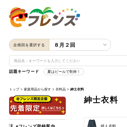
８月２回
企画回を選択する
話題キーワード
夏はビールで乾杯！
トップ
家庭用品から探す
衣料品
紳士衣料
キーワード
紳士衣料
キーワードをすべて含む
い
メーカー名
eフレンズ登録案内
婦人衣料