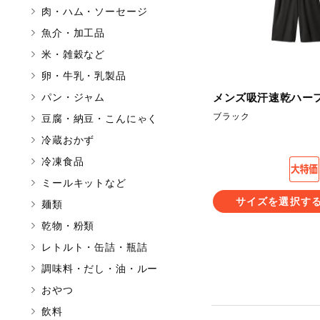
肉・ハム・ソーセージ
マカダミアナッツ
魚介・加工品
アレルゲン情報は、商品企画時
米・雑穀など
特定原材料に準ずるものは、お
卵・牛乳・乳製品
パン・ジャム
メンズ吸汗速乾ハー
ブラック
豆腐・納豆・こんにゃく
リセット
冷蔵おかず
冷凍食品
ミールキットなど
サイズを選択す
麺類
乾物・粉類
レトルト・缶詰・瓶詰
調味料・だし・油・ルー
おやつ
飲料