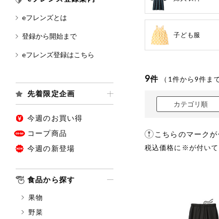
eフレンズとは
カテゴリ
子ども服
登録から開始まで
eフレンズ登録はこちら
特価情報
9
件
（
1
件から
9
件ま
先着限定企画
アレルゲン情報
特定原材料と特定原材料に準ず
カテゴリ順
特定原材料
今週のお買い得
小麦
そば
コープ商品
こちらのマークが
税込価格に※が付いて
今週の新登場
特定原材料に準ずるもの
アーモンド
食品から探す
オレンジ
果物
ごま
野菜
大豆