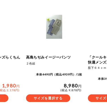
ンズらくちん
高島ちぢみイージーパンツ
「クールキ
快適メンズ
２色組
股下６４ｃｍ
本体4490円（税込4939円）/1枚
本体3
1,980
8,980
円
円
(税込 2,178円)
(税込 9,878円)
る
サイズを選択する
サイズ