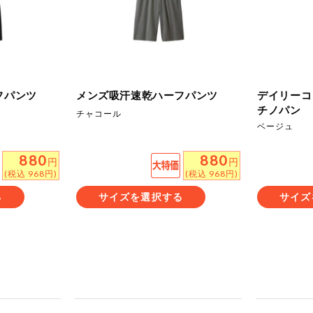
もも
やまいも
りん
の情報のため、ご使用前には必ず商品パッケージの表示をご確認く
取引先から情報提供のあった範囲でのお知らせです。
フパンツ
メンズ吸汗速乾ハーフパンツ
デイリーコ
チノパン
チャコール
ベージュ
この条件で検索する
880
880
円
円
(税込 968円)
(税込 968円)
る
サイズを選択する
サイズ