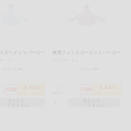
ご
ださい。
スガードＵＶパーカー
爽壁フェイスガードＵＶパーカー
Ｓ～ＬＬ
ピンクＳ～ＬＬ
（クチコミ0件）
（クチコミ0件）
3,480
3,480
円
円
(税込 3,828円)
(税込 3,828円)
お気に入り
現在注文
現在注文
できません
できません