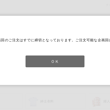
テ
画回のご注文はすでに締切となっております。ご注文可能な企画回
。
ＯＫ
ずれかのキーワードを含む
紳士衣料
婦