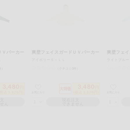
もも
やまいも
りん
の情報のため、ご使用前には必ず商品パッケージの表示をご確認く
取引先から情報提供のあった範囲でのお知らせです。
ＵＶパーカー
爽壁フェイスガードＵＶパーカー
爽壁フェイ
この条件で検索する
Ｌ
アイボリーＳ～ＬＬ
ライトブルー
件）
（クチコミ0件）
3,480
3,480
円
円
(税込 3,828円)
(税込 3,828円)
お気に入り
お気に入り
注文
現在注文
ません
できません