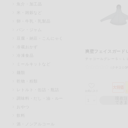
魚介・加工品
マカダミアナッツ
米・雑穀など
アレルゲン情報は、商品企画時
卵・牛乳・乳製品
特定原材料に準ずるものは、お
パン・ジャム
豆腐・納豆・こんにゃく
冷蔵おかず
爽壁フェイスガード
リセット
冷凍食品
チャコールグレーＳ～Ｌ
ミールキットなど
（クチコミ0
麺類
乾物・粉類
レトルト・缶詰・瓶詰
お気に入り
調味料・だし・油・ルー
現在
でき
おやつ
飲料
酒・ノンアルコール