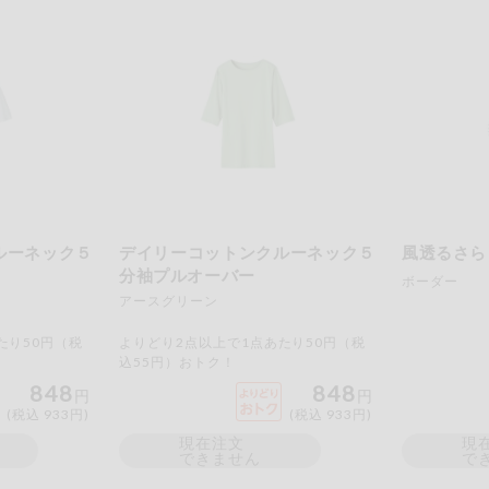
ルーネック５
デイリーコットンクルーネック５
風透るさら
分袖プルオーバー
ボーダー
アースグリーン
たり50円（税
よりどり2点以上で1点あたり50円（税
込55円）おトク！
848
848
円
円
(税込 933円)
(税込 933円)
現在注文
現
できません
で