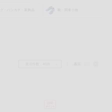
ッグ・ハンカチ・装飾品
靴・関連小物
表示件数：40件
表示
くるみ
ら
チン
100