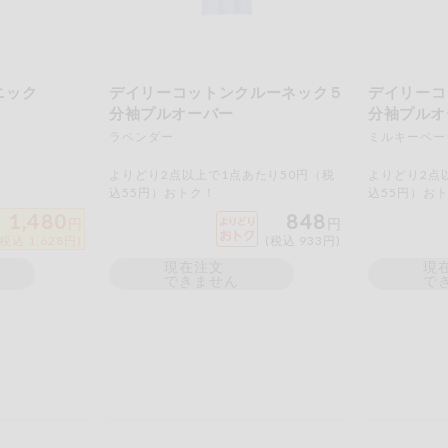
ニック
デイリーコットンクルーネック５
デイリーコ
分袖プルオーバー
分袖プルオ
ラベンダー
ミルキーベー
よりどり2点以上で1点あたり50円（税
よりどり2点
込55円）おトク！
込55円）お
1,480
848
円
円
(税込 1,628円)
(税込 933円)
現在注文
現
できません
で