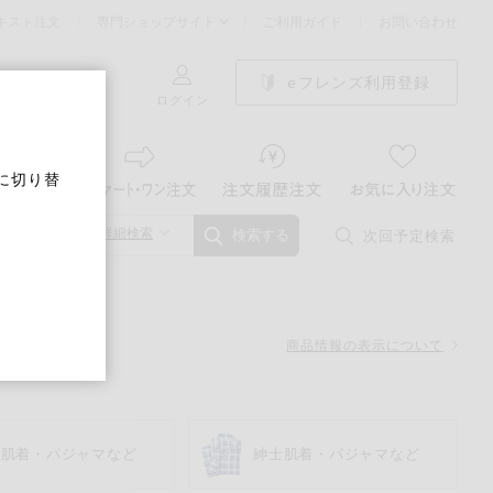
キスト注文
専門ショップサイト
ご利用ガイド
お問い合わせ
eフレンズ利用登録
ログイン
に切り替
詳細検索
次回予定検索
検索する
商品情報の表示について
人肌着・パジャマなど
紳士肌着・パジャマなど