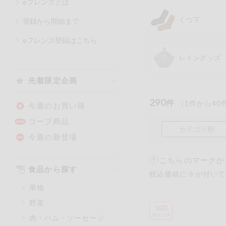
eフレンズとは
くつ下
登録から開始まで
カテゴリ
eフレンズ登録はこちら
レイングッズ
特価情報
先着限定企画
290
アレルゲン情報
件
（
1
件から
40
特定原材料と特定原材料に準ず
今週のお買い得
特定原材料
コープ商品
カテゴリ順
小麦
そば
今週の新登場
こちらのマークが
特定原材料に準ずるもの
食品から探す
税込価格に※が付いて
アーモンド
果物
オレンジ
野菜
ごま
100
肉・ハム・ソーセージ
大豆