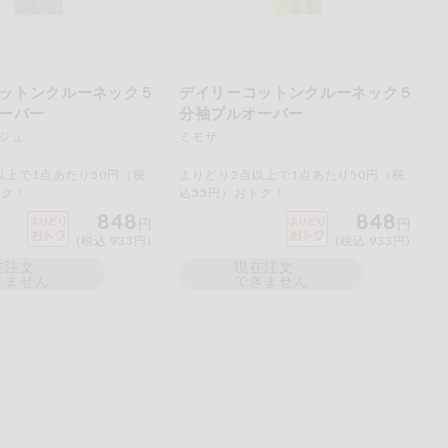
ットンクルーネック５
デイリーコットンクルーネック５
ーバー
分袖プルオーバー
ジュ
ミモザ
以上で1点あたり50円（税
よりどり2点以上で1点あたり50円（税
トク！
込55円）おトク！
848
848
円
円
(税込 933円)
(税込 933円)
在注文
現在注文
きません
できません