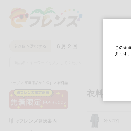
６月２回
企画回を選択する
この企
えます
トップ
家庭用品から探す
衣料品
衣料品
キーワード
キーワードをすべて含む
い
eフレンズ登録案内
婦人衣料
メーカー名