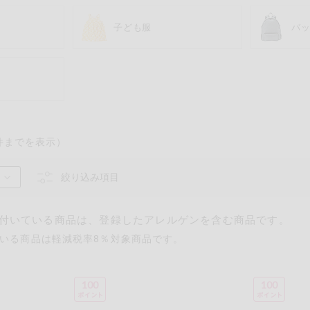
子ども服
バ
件までを表示）
るものが含まれていない商品を検索できます。
絞り込み項目
卵
乳
落花生
えび
かに
付いている商品は、登録したアレルゲンを含む商品です。
いる商品は軽減税率8％対象商品です。
あわび
いか
いく
カシューナッツ
キウイフルーツ
牛肉
さけ
さば
ゼラ
100
100
鶏肉
バナナ
豚肉