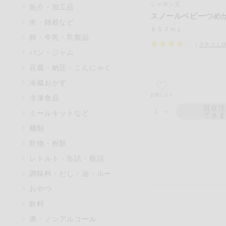
シャボン玉
魚介・加工品
マカダミアナッツ
スノールベビーつめ
米・雑穀など
アレルゲン情報は、商品企画時
６５０ｍＬ
卵・牛乳・乳製品
特定原材料に準ずるものは、お
（
クチコミ
1
パン・ジャム
豆腐・納豆・こんにゃく
冷蔵おかず
リセット
お気に入り
冷凍食品
現在
ミールキットなど
でき
麺類
乾物・粉類
レトルト・缶詰・瓶詰
調味料・だし・油・ルー
おやつ
飲料
酒・ノンアルコール