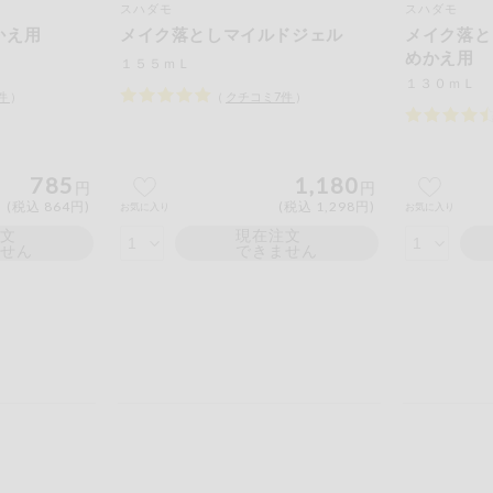
スハダモ
スハダモ
もも
やまいも
りん
かえ用
メイク落としマイルドジェル
メイク落と
めかえ用
の情報のため、ご使用前には必ず商品パッケージの表示をご確認く
１５５ｍＬ
１３０ｍＬ
取引先から情報提供のあった範囲でのお知らせです。
件
）
（
クチコミ
7
件
）
785
1,180
円
円
この条件で検索する
(税込 864円)
(税込 1,298円)
お気に入り
お気に入り
注文
現在注文
ません
できません