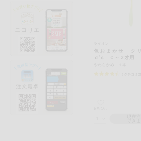
ライオン
色おまかせ ク
ｄ’ｓ ０～２才用
やわらかめ １本
（
クチコミ
2
お気に入り
現在
でき