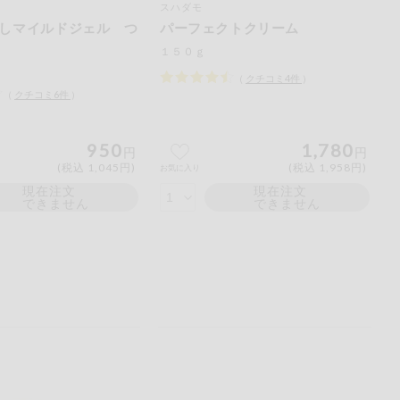
スハダモ
ご
しマイルドジェル つ
パーフェクトクリーム
ださい。
１５０ｇ
（
クチコミ
4
件
）
（
クチコミ
6
件
）
950
1,780
円
円
(税込 1,045円)
(税込 1,958円)
お気に入り
現在注文
現在注文
できません
できません