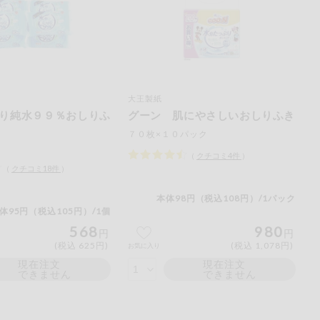
大王製紙
り純水９９％おしりふ
グーン 肌にやさしいおしりふき
７０枚×１０パック
（
クチコミ
4
件
）
（
クチコミ
18
件
）
本体98円（税込108円）/1パック
体95円（税込105円）/1個
568
980
円
円
(税込 625円)
(税込 1,078円)
お気に入り
現在注文
現在注文
できません
できません