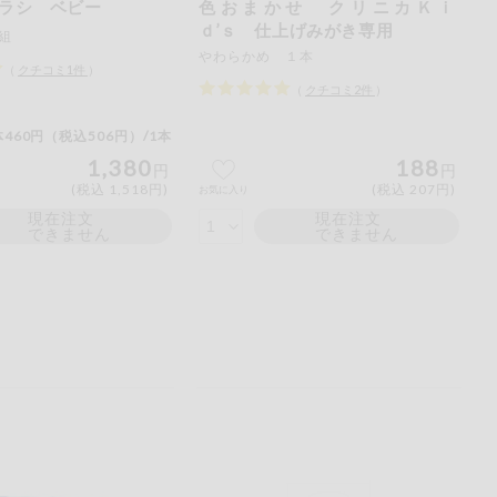
ラシ ベビー
色おまかせ クリニカＫｉ
ｄ’ｓ 仕上げみがき専用
組
やわらかめ １本
（
クチコミ
1
件
）
（
クチコミ
2
件
）
460円（税込506円）/1本
1,380
188
円
円
(税込 1,518円)
(税込 207円)
お気に入り
現在注文
現在注文
できません
できません