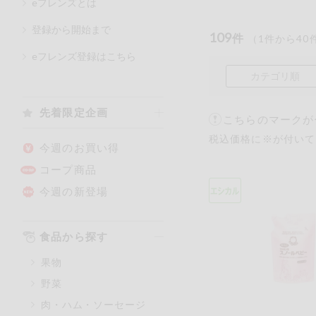
eフレンズとは
登録から開始まで
109
件
（
1
件から
40
カテゴリ
eフレンズ登録はこちら
カテゴリ順
特価情報
先着限定企画
こちらのマークが
税込価格に※が付いて
アレルゲン情報
特定原材料と特定原材料に準ず
今週のお買い得
特定原材料
コープ商品
小麦
そば
今週の新登場
特定原材料に準ずるもの
食品から探す
アーモンド
果物
オレンジ
野菜
ごま
肉・ハム・ソーセージ
大豆