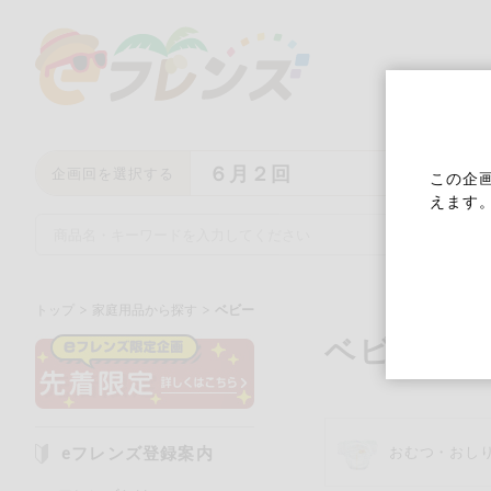
６月２回
企画回を選択する
この企
えます
トップ
家庭用品から探す
ベビー
ベビー
キーワード
キーワードをすべて含む
い
eフレンズ登録案内
おむつ・おし
メーカー名