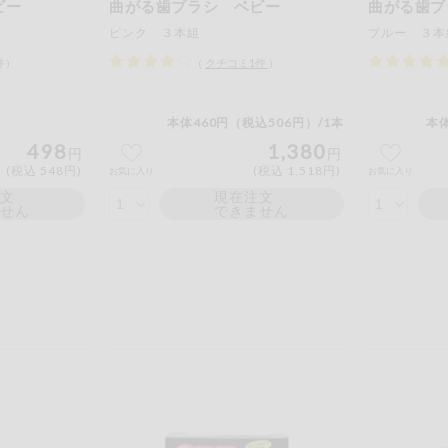
ビー
曲がる歯ブラシ ベビー
曲がる歯ブ
ピンク ３本組
ブルー ３本
件）
（
クチコミ
1
件
）
本体460円（税込506円）/1本
本体
498
1,380
円
円
(税込 548円)
(税込 1,518円)
お気に入り
お気に入り
注文
現在注文
ません
できません