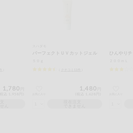
スハダモ
パーフェクトＵＶカットジェル
ひんやりチ
５０ｇ
２００ｍＬ
件
）
（
クチコミ
11
件
）
1,780
1,480
円
円
(税込 1,958円)
(税込 1,628円)
お気に入り
お気に入り
注文
現在注文
ません
できません