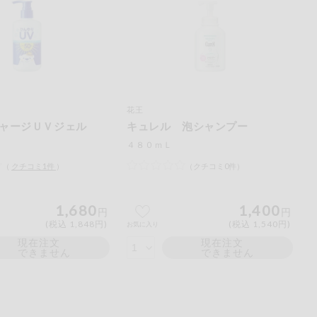
花王
ャージＵＶジェル
キュレル 泡シャンプー
４８０ｍＬ
（
クチコミ
1
件
）
（クチコミ0件）
1,680
1,400
円
円
(税込 1,848円)
(税込 1,540円)
お気に入り
現在注文
現在注文
できません
できません