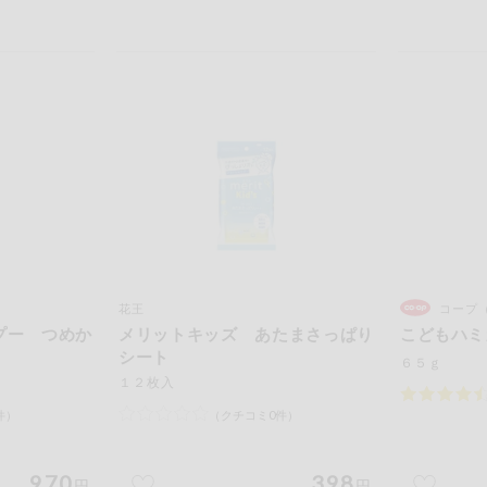
花王
コープ
プー つめか
メリットキッズ あたまさっぱり
こどもハミ
シート
６５ｇ
１２枚入
件）
（クチコミ0件）
970
398
円
円