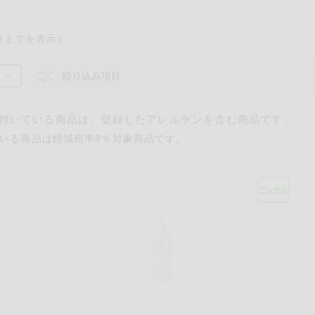
件までを表示）
絞り込み項目
付いている商品は、登録したアレルゲンを含む商品です。
いる商品は軽減税率8％対象商品です。
るものが含まれていない商品を検索できます。
卵
乳
落花生
えび
かに
あわび
いか
いく
カシューナッツ
キウイフルーツ
牛肉
さけ
さば
ゼラ
鶏肉
バナナ
豚肉