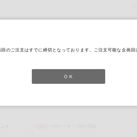
テ
画回のご注文はすでに締切となっております。ご注文可能な企画回
。
ＯＫ
ずれかのキーワードを含む
りふき
ベビー・キッズ向け用品