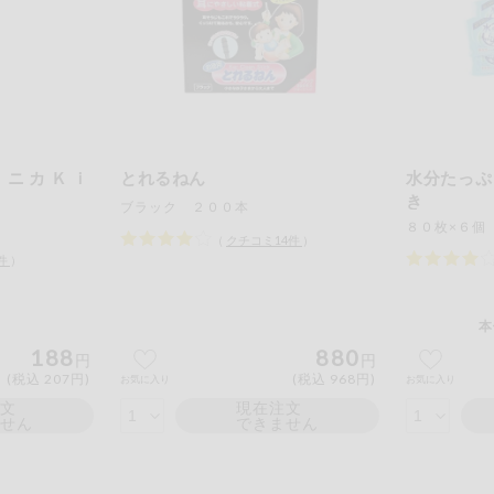
リニカＫｉ
とれるねん
水分たっぷ
き
ブラック ２００本
８０枚×６個
（
クチコミ
14
件
）
件
）
本
188
880
円
円
(税込 207円)
(税込 968円)
お気に入り
お気に入り
注文
現在注文
ません
できません