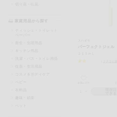
切り花・仏花
家庭用品から探す
ティッシュ・トイレット
ペーパー
スハダモ
衛生・生理用品
パーフェクトジェル
キッチン用品
２１５ｍＬ
洗濯・バス・トイレ用品
（
クチコミ
2
住居・生活用品
コスメ＆ボディケア
ベビー
お気に入り
現在
衣料品
でき
趣味・娯楽
ペット