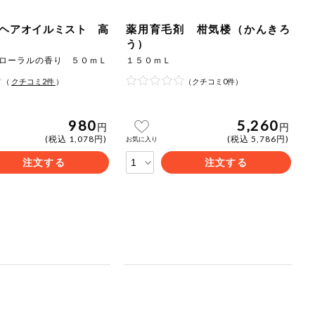
ヘアオイルミスト 高
薬用育毛剤 柑気楼（かんきろ
う）
ローラルの香り ５０ｍＬ
１５０ｍＬ
（
クチコミ
2
件
）
（クチコミ0件）
980
5,260
円
円
(税込 1,078円)
(税込 5,786円)
お気に入り
注文する
注文する