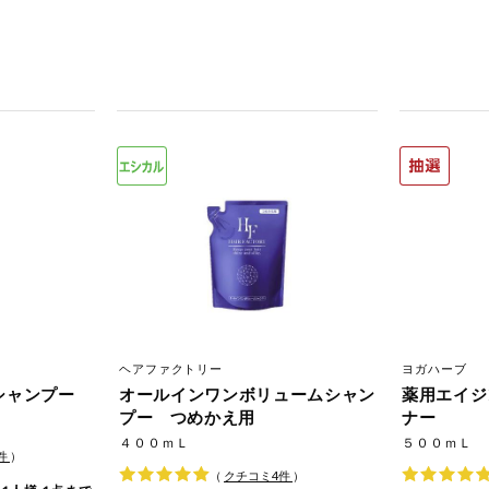
ヘアファクトリー
ヨガハーブ
シャンプー
オールインワンボリュームシャン
薬用エイジ
プー つめかえ用
ナー
４００ｍＬ
５００ｍＬ
件
）
（
クチコミ
4
件
）