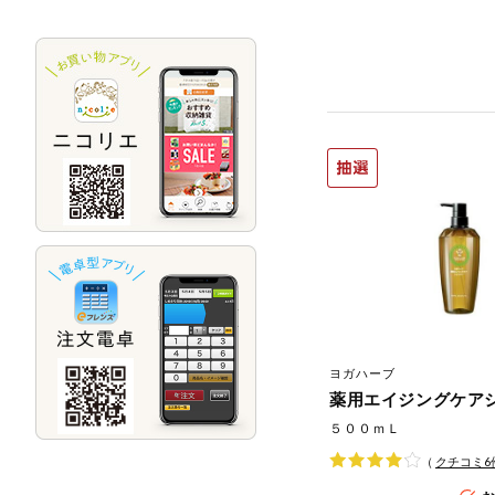
ヨガハーブ
薬用エイジングケア
５００ｍＬ
（
クチコミ
6