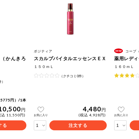
ポジティア
コープ
楼（かんきろ
スカルプバイタルエッセンスＥＸ
薬用レディ
１５０ｍＬ
１６０ｍＬ
（クチコミ0件）
件）
5775円）/1本
10,500
4,480
円
円
税込 11,550円)
(税込 4,928円)
お気に入り
お気に入り
する
注文する