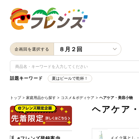
８月２回
企画回を選択する
話題キーワード
夏はビールで乾杯！
トップ
家庭用品から探す
コスメ＆ボディケア
ヘアケア・美容小物
キーワード
ヘアケア
キーワードをすべて含む
い
メーカー名
eフレンズ登録案内
メイク落とし