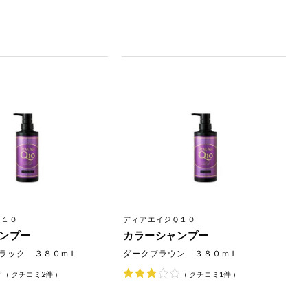
Ｑ１０
ディアエイジＱ１０
ンプー
カラーシャンプー
ラック ３８０ｍＬ
ダークブラウン ３８０ｍＬ
（
クチコミ
2
件
）
（
クチコミ
1
件
）