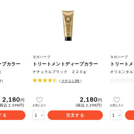
もも
やまいも
りん
の情報のため、ご使用前には必ず商品パッケージの表示をご確認く
取引先から情報提供のあった範囲でのお知らせです。
この条件で検索する
ヨガハーブ
ヨガハーブ
ープカラー
トリートメントディープカラー
トリートメ
ｇ
ナチュラルブラック ２２０ｇ
オリエンタル
件）
（
クチコミ
2
件
）
2,180
2,180
円
円
(税込 2,398円)
(税込 2,398円)
お気に入り
お気に入り
する
注文する