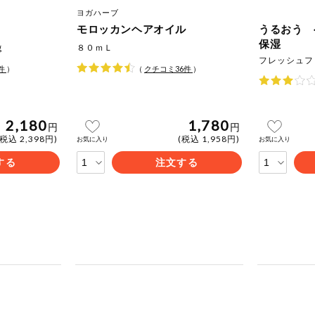
ヨガハーブ
モロッカンヘアオイル
うるおう 
保湿
ｇ
８０ｍＬ
フレッシュフ
件
）
（
クチコミ
36
件
）
2,180
1,780
円
円
(税込 2,398円)
(税込 1,958円)
お気に入り
お気に入り
する
注文する