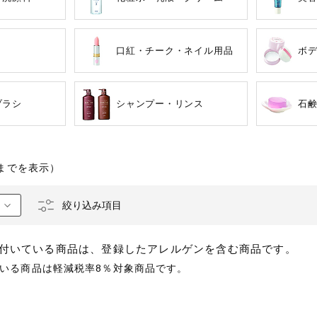
口紅・チーク・ネイル用品
ボ
ブラシ
シャンプー・リンス
石
るものが含まれていない商品を検索できます。
までを表示）
卵
乳
落花生
えび
かに
絞り込み項目
あわび
いか
いく
付いている商品は、登録したアレルゲンを含む商品です。
いる商品は軽減税率8％対象商品です。
カシューナッツ
キウイフルーツ
牛肉
さけ
さば
ゼラ
鶏肉
バナナ
豚肉