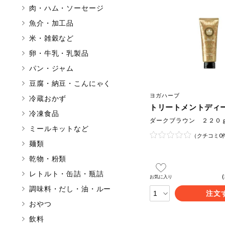
肉・ハム・ソーセージ
マカダミアナッツ
魚介・加工品
アレルゲン情報は、商品企画時
米・雑穀など
特定原材料に準ずるものは、お
卵・牛乳・乳製品
パン・ジャム
豆腐・納豆・こんにゃく
リセット
ヨガハーブ
冷蔵おかず
トリートメントディ
冷凍食品
ダークブラウン ２２０
ミールキットなど
（クチコミ0
麺類
乾物・粉類
レトルト・缶詰・瓶詰
お気に入り
調味料・だし・油・ルー
注文
おやつ
飲料