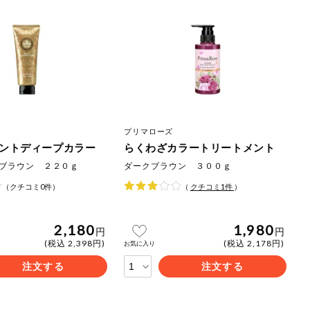
ご
ださい。
プリマローズ
ントディープカラー
らくわざカラートリートメント
ブラウン ２２０ｇ
ダークブラウン ３００ｇ
（クチコミ0件）
（
クチコミ
1
件
）
2,180
1,980
円
円
(税込 2,398円)
(税込 2,178円)
お気に入り
注文する
注文する