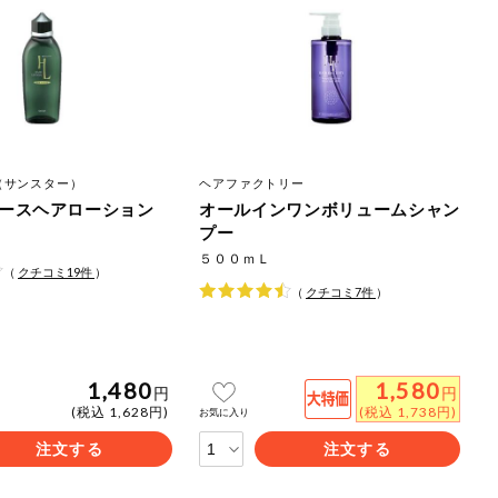
（サンスター）
ヘアファクトリー
ースヘアローション
オールインワンボリュームシャン
プー
５００ｍＬ
（
クチコミ
19
件
）
（
クチコミ
7
件
）
1,480
1,580
円
円
(税込 1,628円)
(税込 1,738円)
お気に入り
注文する
注文する