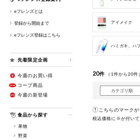
eフレンズとは
カテゴリ
アイメイク
登録から開始まで
eフレンズ登録はこちら
特価情報
ハミガキ、ハ
先着限定企画
アレルゲン情報
特定原材料と特定原材料に準ず
20
件
（
1
件から
20
件
特定原材料
今週のお買い得
小麦
そば
コープ商品
カテゴリ順
今週の新登場
特定原材料に準ずるもの
アーモンド
こちらのマークが
食品から探す
税込価格に※が付いて
オレンジ
果物
ごま
野菜
大豆