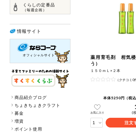
くらしの定番品
（毎週企画）
情報サイト
薬用育毛剤 柑気
う）
１５０ｍＬ×２本
（クチコミ0
商品紹介ブログ
本体5250円（税込
ちょきちょきクラフト
(
募金
お気に入り
増資
注文
ポイント使用