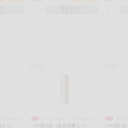
(税込 1,848円)
(税込 1,848円)
お気に入り
お気に入り
注文
現在注文
ません
できません
コスメチックス）
コープ（メイク・クラブコスメチックス）
コープ（
素入り）
つや花口紅（紅花色素入り）
つや花口紅