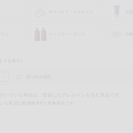
ボディケア・エチケット
日
ブラシ
シャンプー・リンス
石
までを表示）
るものが含まれていない商品を検索できます。
絞り込み項目
卵
乳
落花生
えび
かに
付いている商品は、登録したアレルゲンを含む商品です。
いる商品は軽減税率8％対象商品です。
あわび
いか
いく
カシューナッツ
キウイフルーツ
牛肉
さけ
さば
ゼラ
鶏肉
バナナ
豚肉