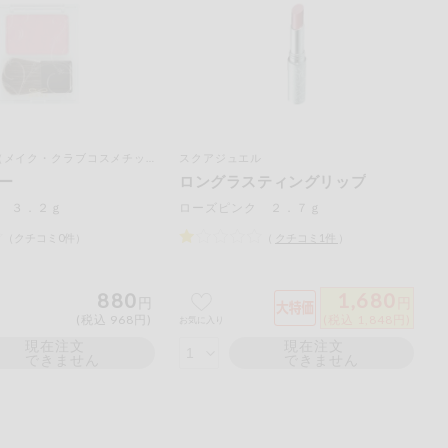
ご
ださい。
メイク・クラブコスメチックス）
スクアジュエル
ー
ロングラスティングリップ
 ３．２ｇ
ローズピンク ２．７ｇ
（クチコミ0件）
（
クチコミ
1
件
）
880
1,680
円
円
(税込 968円)
(税込 1,848円)
お気に入り
現在注文
現在注文
できません
できません