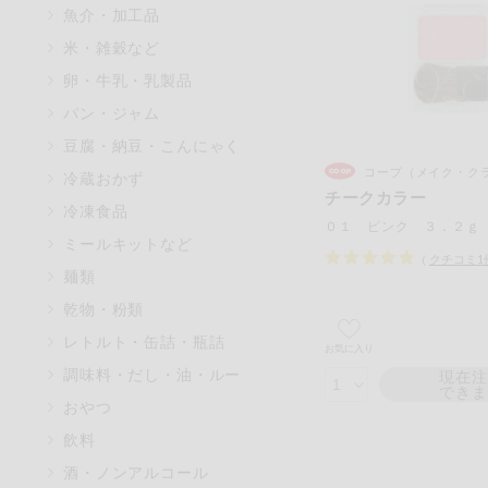
魚介・加工品
マカダミアナッツ
米・雑穀など
アレルゲン情報は、商品企画時
卵・牛乳・乳製品
特定原材料に準ずるものは、お
パン・ジャム
豆腐・納豆・こんにゃく
コープ（メイク・クラブ
冷蔵おかず
チークカラー
リセット
冷凍食品
０１ ピンク ３．２ｇ
ミールキットなど
（
クチコミ
1
麺類
乾物・粉類
レトルト・缶詰・瓶詰
お気に入り
調味料・だし・油・ルー
現在
でき
おやつ
飲料
酒・ノンアルコール