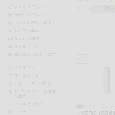
お気に入り
よりどりでおトク
現在
でき
複数注文でおトク
ポイントがもらえる！
お弁当用商品
かんたん調理
ミールキット
組合員さんのリクエス
ト
よりすぐり
オーガニック
ベビー・キッズ関連
サプリメント・栄養補
助食品
アレルゲン対応
コープ（メイク・クラブ
エシカル
つや花口紅（紅花色