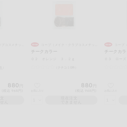
もも
やまいも
りん
の情報のため、ご使用前には必ず商品パッケージの表示をご確認く
取引先から情報提供のあった範囲でのお知らせです。
コスメチックス）
コープ（メイク・クラブコスメチックス）
コープ（
チークカラー
チークカラ
この条件で検索する
０２ オレンジ ３．２ｇ
０３ ローズ
件
）
（クチコミ0件）
880
880
円
円
(税込 968円)
(税込 968円)
お気に入り
お気に入り
注文
現在注文
ません
できません