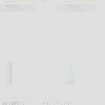
(税込 1,848円)
(税込 1,848円)
お気に入り
現在注文
現在注文
できません
できません
メイク・クラブコスメチックス）
エルベナ
（紅花色素入り）
ネイルプロテクター