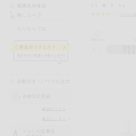
健康志向食品
０１ 椿 ５．０ｇ
推しコープ
（
クチコミ
1
ならならでは
お気に入り
現在
でき
自動注文・いつでも注文
自動注文登録
確認はこちら
修正はこちら
くらしの定番品