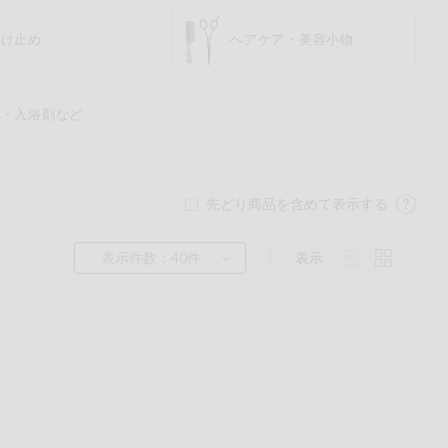
焼け止め
ヘアケア・美容小物
鹸・入浴剤など
先どり商品を含めて表示する
表示件数：40件
表示
くるみ
ら
チン