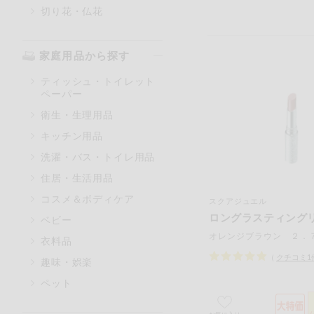
切り花・仏花
家庭用品から探す
ティッシュ・トイレット
ペーパー
衛生・生理用品
キッチン用品
洗濯・バス・トイレ用品
住居・生活用品
コスメ＆ボディケア
スクアジュエル
ロングラスティング
ベビー
オレンジブラウン ２．
衣料品
（
クチコミ
1
趣味・娯楽
ペット