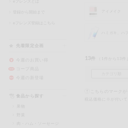
eフレンズとは
アイメイク
登録から開始まで
カテゴリ
eフレンズ登録はこちら
ハミガキ、ハ
特価情報
先着限定企画
13
アレルゲン情報
件
（
1
件から
13
件
特定原材料と特定原材料に準ず
今週のお買い得
特定原材料
コープ商品
カテゴリ順
小麦
そば
今週の新登場
こちらのマークが
特定原材料に準ずるもの
食品から探す
税込価格に※が付いて
アーモンド
果物
オレンジ
野菜
ごま
肉・ハム・ソーセージ
大豆