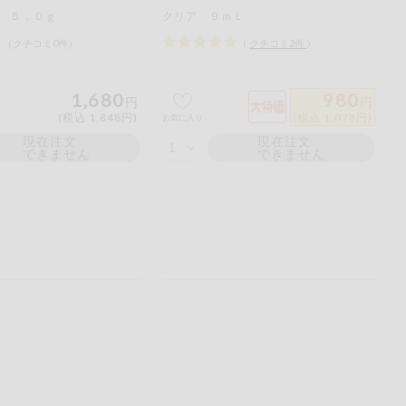
 ５．０ｇ
クリア ９ｍＬ
（クチコミ0件）
（
クチコミ
2
件
）
1,680
980
円
円
(税込 1,848円)
(税込 1,078円)
お気に入り
現在注文
現在注文
できません
できません