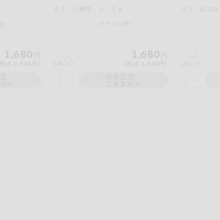
０２ 八重桜 ５．０ｇ
０３ 紅山吹
件
）
（クチコミ0件）
1,680
1,680
円
円
(税込 1,848円)
(税込 1,848円)
お気に入り
お気に入り
注文
現在注文
ません
できません