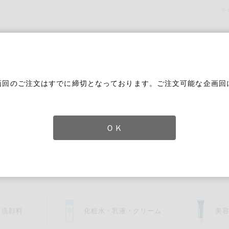
テ
画回のご注文はすでに締切となっております。ご注文可能な企画回
。
ＯＫ
用品
ーク・ネイル用品
ずれかのキーワードを含む
・洗顔料
化粧水・乳液・クリーム
美