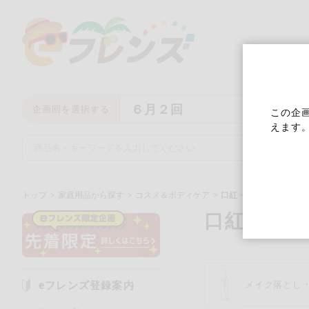
６月２回
企画回を選択する
この企
えます
トップ
家庭用品から探す
コスメ＆ボディケア
口紅・チーク・ネイル
口紅・チ
キーワード
キーワードをすべて含む
い
eフレンズ登録案内
メイク落とし
メーカー名