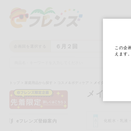
６月２回
企画回を選択する
この企
えます
トップ
家庭用品から探す
コスメ＆ボディケア
メイク落とし・洗顔料
メイク落
キーワード
キーワードをすべて含む
い
eフレンズ登録案内
化粧水・乳液
メーカー名