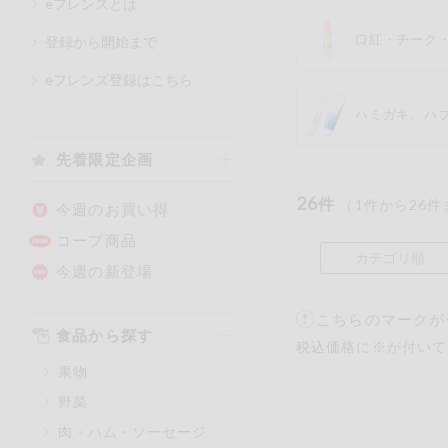
eフレンズとは
口紅・チーク
登録から開始まで
カテゴリ
eフレンズ登録はこちら
ハミガキ、ハ
特価情報
先着限定企画
26
アレルゲン情報
件
（
1
件から
26
件
特定原材料と特定原材料に準ず
今週のお買い得
特定原材料
コープ商品
カテゴリ順
小麦
そば
今週の新登場
こちらのマークが
特定原材料に準ずるもの
食品から探す
税込価格に※が付いて
アーモンド
果物
オレンジ
野菜
ごま
肉・ハム・ソーセージ
大豆