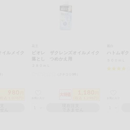
もも
やまいも
りん
の情報のため、ご使用前には必ず商品パッケージの表示をご確認く
取引先から情報提供のあった範囲でのお知らせです。
花王
麗白
オイルメイク
ビオレ ザクレンズオイルメイク
ハトムギク
この条件で検索する
落とし つめかえ用
５００ｍＬ
２８０ｍＬ
件）
（クチコミ0件）
980
1,180
円
円
(税込 1,078円)
(税込 1,298円)
お気に入り
お気に入り
注文
現在注文
ません
できません