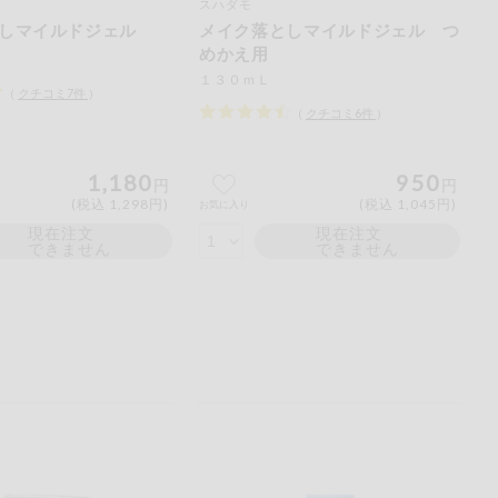
スハダモ
しマイルドジェル
メイク落としマイルドジェル つ
めかえ用
１３０ｍＬ
（
クチコミ
7
件
）
（
クチコミ
6
件
）
1,180
950
円
円
(税込 1,298円)
(税込 1,045円)
お気に入り
現在注文
現在注文
できません
できません