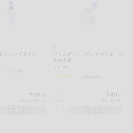
ご
ださい。
麗白
レンジングオイル
ハトムギクレンジングオイル つ
めかえ用
４００ｍＬ
（
クチコミ
5
件
）
（
クチコミ
2
件
）
980
748
円
円
(税込 1,078円)
(税込 823円)
お気に入り
現在注文
現在注文
できません
できません