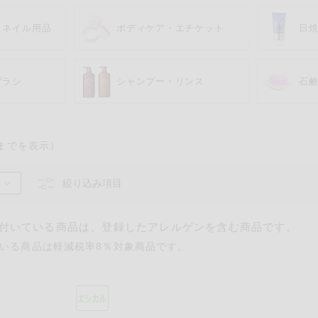
・ネイル用品
ボディケア・エチケット
日
ブラシ
シャンプー・リンス
石
までを表示）
るものが含まれていない商品を検索できます。
絞り込み項目
卵
乳
落花生
えび
かに
付いている商品は、登録したアレルゲンを含む商品です。
いる商品は軽減税率8％対象商品です。
あわび
いか
いく
カシューナッツ
キウイフルーツ
牛肉
さけ
さば
ゼラ
鶏肉
バナナ
豚肉