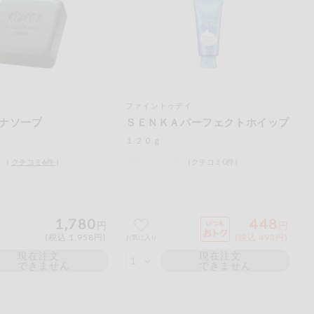
ファイントゥデイ
ナソープ
ＳＥＮＫＡパーフェクトホイップ
１２０ｇ
（
クチコミ
6
件
）
（クチコミ0件）
1,780
448
円
円
(税込 1,958円)
(税込 493円)
お気に入り
現在注文
現在注文
できません
できません