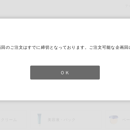
テ
画回のご注文はすでに締切となっております。ご注文可能な企画回
。
ＯＫ
とし・洗顔料
ずれかのキーワードを含む
・クリーム
美容液・パック
ベ