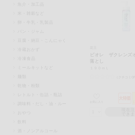
魚介・加工品
マカダミアナッツ
米・雑穀など
アレルゲン情報は、商品企画時
卵・牛乳・乳製品
特定原材料に準ずるものは、お
パン・ジャム
豆腐・納豆・こんにゃく
花王
冷蔵おかず
ビオレ ザクレンズ
リセット
冷凍食品
落とし
ミールキットなど
１９０ｍＬ
麺類
（クチコミ0
乾物・粉類
レトルト・缶詰・瓶詰
お気に入り
調味料・だし・油・ルー
現在
おやつ
でき
飲料
酒・ノンアルコール