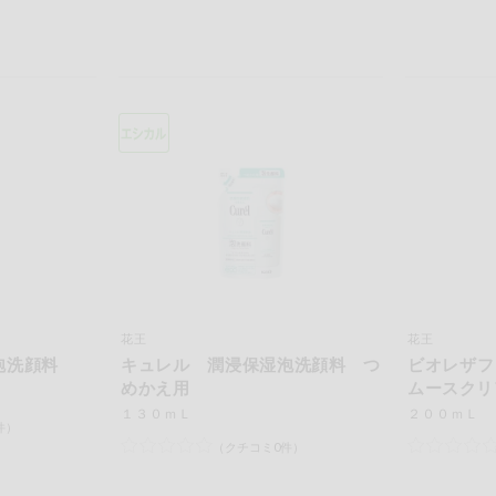
花王
花王
泡洗顔料
キュレル 潤浸保湿泡洗顔料 つ
ビオレザフ
めかえ用
ムースクリ
１３０ｍＬ
２００ｍＬ
件）
（クチコミ0件）