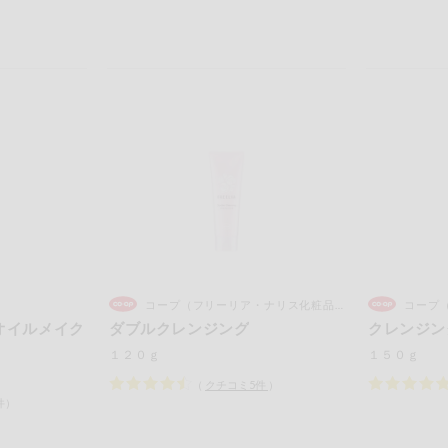
コープ（フリーリア・ナリス化粧品）
コープ
オイルメイク
ダブルクレンジング
クレンジン
１２０ｇ
１５０ｇ
（
クチコミ
5
件
）
件）