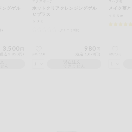
エクスボーテ
スハダモ
ンジングゲル
ホットクリアクレンジングゲル
メイク落と
Ｃプラス
１５５ｍＬ
５０ｇ
件）
（クチコミ0件）
3,500
980
円
円
(税込 3,850円)
(税込 1,078円)
お気に入り
お気に入り
注文
現在注文
ません
できません