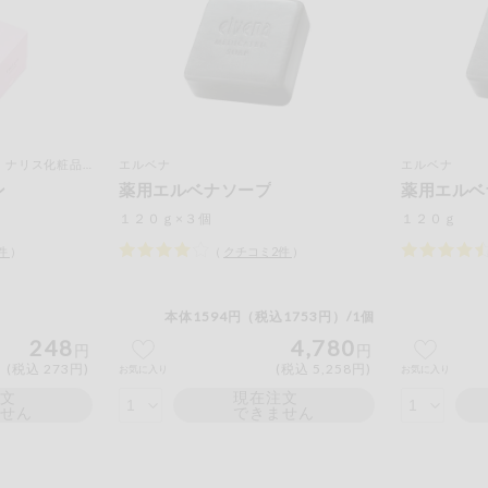
ナリス化粧品）
エルベナ
エルベナ
ン
薬用エルベナソープ
薬用エルベ
１２０ｇ×３個
１２０ｇ
件
）
（
クチコミ
2
件
）
本体1594円（税込1753円）/1個
248
4,780
円
円
(税込 273円)
(税込 5,258円)
お気に入り
お気に入り
注文
現在注文
ません
できません