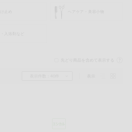
焼け止め
ヘアケア・美容小物
鹸・入浴剤など
先どり商品を含めて表示する
表示件数：40件
表示
くるみ
ら
チン