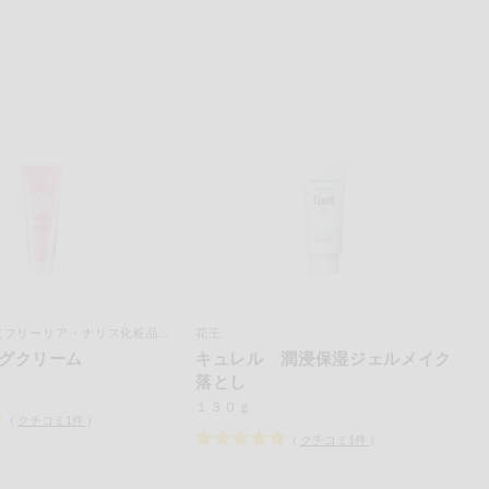
（フリーリア・ナリス化粧品）
花王
グクリーム
キュレル 潤浸保湿ジェルメイク
落とし
１３０ｇ
（
クチコミ
1
件
）
（
クチコミ
1
件
）