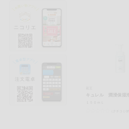
花王
キュレル 潤浸保湿
１５０ｍＬ
（クチコミ0