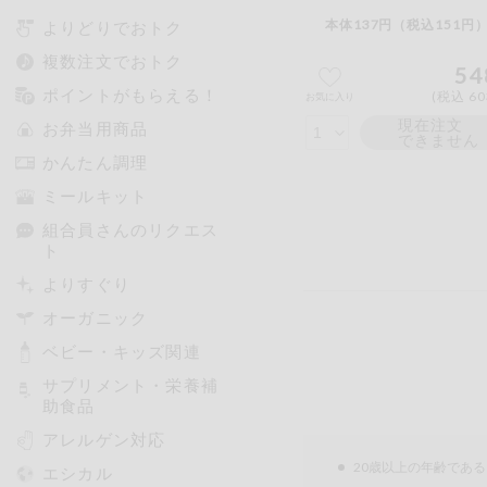
本体137円（税込151円）
よりどりでおトク
複数注文でおトク
54
ポイントがもらえる！
(税込 60
お気に入り
現在注文
お弁当用商品
できません
かんたん調理
ミールキット
組合員さんのリクエス
ト
よりすぐり
オーガニック
ベビー・キッズ関連
サプリメント・栄養補
助食品
アレルゲン対応
20歳以上の年齢であ
エシカル