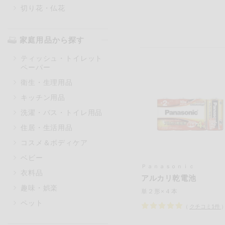
切り花・仏花
家庭用品から探す
ティッシュ・トイレット
ペーパー
衛生・生理用品
キッチン用品
洗濯・バス・トイレ用品
住居・生活用品
コスメ＆ボディケア
ベビー
Ｐａｎａｓｏｎｉｃ
衣料品
アルカリ乾電池
趣味・娯楽
単２形×４本
ペット
（
クチコミ
1
件