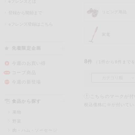
eフレンズとは
リビング用品
登録から開始まで
カテゴリ
eフレンズ登録はこちら
家電
特価情報
先着限定企画
8
アレルゲン情報
件
（
1
件から
8
件まで
特定原材料と特定原材料に準ずる
今週のお買い得
特定原材料
コープ商品
カテゴリ順
小麦
そば
卵
今週の新登場
こちらのマークが付
特定原材料に準ずるもの
食品から探す
税込価格に※が付いてい
アーモンド
あわび
果物
オレンジ
カシュ
野菜
ごま
さけ
肉・ハム・ソーセージ
大豆
鶏肉