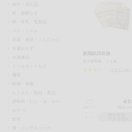
魚介・加工品
マカダミアナッツ
もも
米・雑穀など
アレルゲン情報は、商品企画時の
卵・牛乳・乳製品
ください。
特定原材料に準ずるものは、お取
パン・ジャム
豆腐・納豆・こんにゃく
冷蔵おかず
新聞紙回収袋
冷凍食品
リセット
英字新聞柄 １０枚
ミールキットなど
（
クチコミ
3
件
麺類
乾物・粉類
レトルト・缶詰・瓶詰
49
調味料・だし・油・ルー
(税込 54
お気に入り
おやつ
現在注文
飲料
できません
酒・ノンアルコール