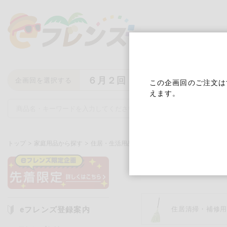
６月２回
企画回を選択する
この企画回のご注文は
えます。
トップ
家庭用品から探す
住居・生活用品
電池・電球など
電池・電球
キーワード
キーワードをすべて含む
いず
eフレンズ登録案内
住居清掃・補修
メーカー名