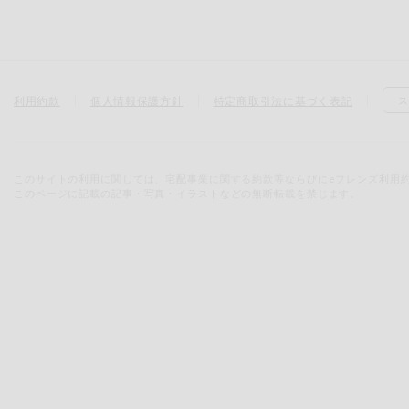
利用約款
個人情報保護方針
特定商取引法に基づく表記
ス
このサイトの利用に関しては、宅配事業に関する約款等ならびにeフレンズ利用
このページに記載の記事・写真・イラストなどの無断転載を禁じます。