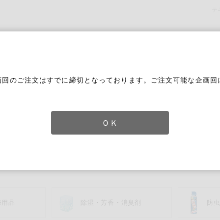
テ
画回のご注文はすでに締切となっております。ご注文可能な企画回
。
ＯＫ
用品
ずれかのキーワードを含む
修用品
除湿・芳香・消臭剤
防