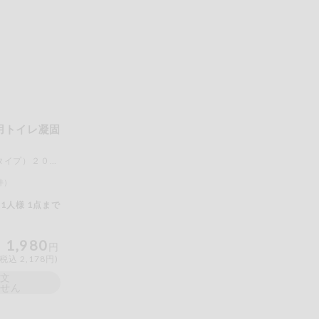
もも
やまいも
りん
の情報のため、ご使用前には必ず商品パッケージの表示をご確認く
取引先から情報提供のあった範囲でのお知らせです。
用トイレ凝固
この条件で検索する
２０個 処理袋（ロールタイプ）２０枚付き
件）
1人様 1点まで
1,980
円
(税込 2,178円)
注文
ません