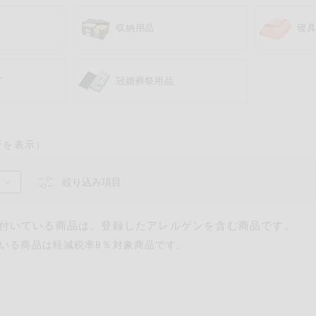
収納用品
寝
ど
冠婚葬祭用品
でを表示）
るものが含まれていない商品を検索できます。
絞り込み項目
卵
乳
落花生
えび
かに
付いている商品は、登録したアレルゲンを含む商品です。
いる商品は軽減税率8％対象商品です。
あわび
いか
いく
カシューナッツ
キウイフルーツ
牛肉
さけ
さば
ゼラ
鶏肉
バナナ
豚肉