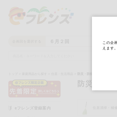
６月２回
企画回を選択する
この企
えます
トップ
家庭用品から探す
住居・生活用品
防災・防犯用品
防災・防犯
キーワード
キーワードをすべて含む
い
eフレンズ登録案内
住居清掃・補
メーカー名