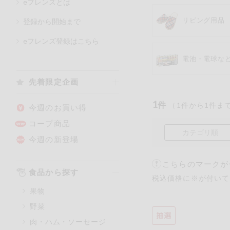
eフレンズとは
リビング用品
登録から開始まで
カテゴリ
eフレンズ登録はこちら
電池・電球な
特価情報
先着限定企画
1
アレルゲン情報
件
（
1
件から
1
件ま
特定原材料と特定原材料に準ず
今週のお買い得
特定原材料
コープ商品
カテゴリ順
小麦
そば
今週の新登場
こちらのマークが
特定原材料に準ずるもの
食品から探す
税込価格に※が付いて
アーモンド
果物
オレンジ
野菜
ごま
肉・ハム・ソーセージ
大豆