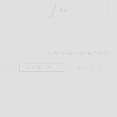
具
家電
先どり商品を含めて表示する
表示件数：40件
表示
くるみ
ら
チン