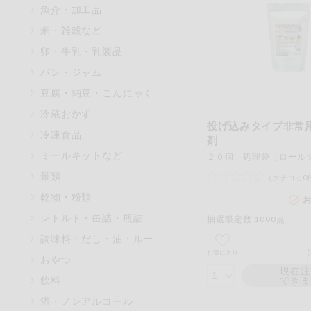
魚介・加工品
マカダミアナッツ
米・雑穀など
アレルゲン情報は、商品企画時
卵・牛乳・乳製品
特定原材料に準ずるものは、お
パン・ジャム
豆腐・納豆・こんにゃく
冷蔵おかず
投げ込みタイプ非常
リセット
冷凍食品
剤
ミールキットなど
麺類
（クチコミ0
乾物・粉類
お
レトルト・缶詰・瓶詰
抽選限定数 1000点
調味料・だし・油・ルー
お気に入り
おやつ
現在
飲料
でき
酒・ノンアルコール