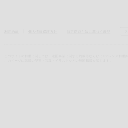
利用約款
個人情報保護方針
特定商取引法に基づく表記
ス
このサイトの利用に関しては、宅配事業に関する約款等ならびにeフレンズ利用
このページに記載の記事・写真・イラストなどの無断転載を禁じます。