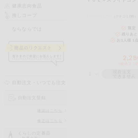
健康志向食品
ー
推しコープ
（クチコミ0件）
限定 
ならならでは
残りあと
お1人様 1
2,28
(税込 2,5
現在注文
できません
自動注文・いつでも注文
自動注文登録
確認はこちら
修正はこちら
くらしの定番品