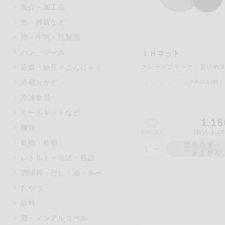
魚介・加工品
マカダミアナッツ
もも
米・雑穀など
アレルゲン情報は、商品企画時の
卵・牛乳・乳製品
ください。
特定原材料に準ずるものは、お取
パン・ジャム
ＩＨマット
豆腐・納豆・こんにゃく
冷蔵おかず
（クチコミ0件）
冷凍食品
リセット
ミールキットなど
1,18
麺類
(税込 1,2
お気に入り
乾物・粉類
現在注文
できません
レトルト・缶詰・瓶詰
調味料・だし・油・ルー
おやつ
飲料
酒・ノンアルコール