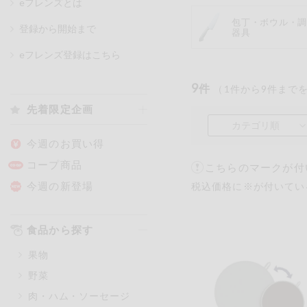
eフレンズとは
包丁・ボウル・
登録から開始まで
器具
カテゴリ
eフレンズ登録はこちら
9
件
（
1
件から
9
件まで
特価情報
先着限定企画
カテゴリ順
アレルゲン情報
特定原材料と特定原材料に準ずる
今週のお買い得
特定原材料
コープ商品
こちらのマークが付
小麦
そば
卵
今週の新登場
税込価格に※が付いてい
特定原材料に準ずるもの
食品から探す
アーモンド
あわび
果物
オレンジ
カシュ
野菜
ごま
さけ
肉・ハム・ソーセージ
大豆
鶏肉