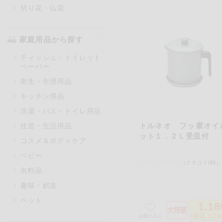
切り花・仏花
家庭用品から探す
ティッシュ・トイレット
ペーパー
衛生・生理用品
キッチン用品
洗濯・バス・トイレ用品
トルネオ フッ素オイ
住居・生活用品
ット１．２Ｌ受皿付
コスメ＆ボディケア
ベビー
（クチコミ0件）
衣料品
趣味・娯楽
ペット
1,18
(税込 1,2
お気に入り