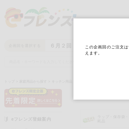
６月２回
企画回を選択する
この企画回のご注文は
えます。
トップ
家庭用品から探す
キッチン用品
キッチン雑貨
キッチン雑
キーワード
キーワードをすべて含む
いず
ラップ・保存袋
eフレンズ登録案内
耗品
メーカー名