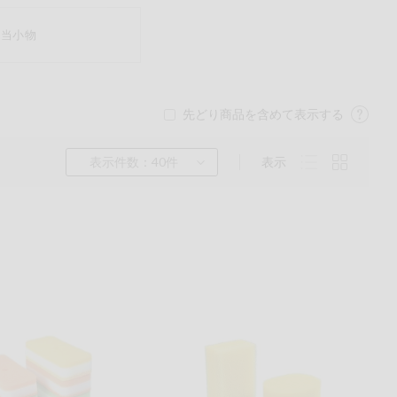
弁当小物
先どり商品を含めて表示する
表示件数：40件
表示
くるみ
ら
チン