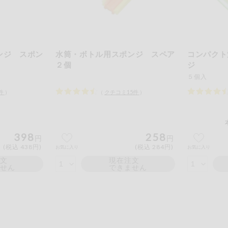
もも
やまいも
りん
の情報のため、ご使用前には必ず商品パッケージの表示をご確認く
取引先から情報提供のあった範囲でのお知らせです。
ンジ スポン
水筒・ボトル用スポンジ スペア
コンパクト
２個
ジ
５個入
件
）
（
クチコミ
15
件
）
この条件で検索する
398
258
円
円
(税込 438円)
(税込 284円)
お気に入り
お気に入り
注文
現在注文
ません
できません