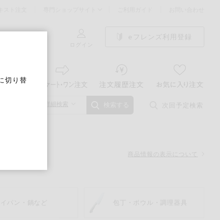
キスト注文
専門ショップサイト
ご利用ガイド
お問い合わせ
eフレンズ利用登録
ログイン
に切り替
詳細検索
次回予定検索
検索する
商品情報の表示について
ライパン・鍋など
包丁・ボウル・調理器具