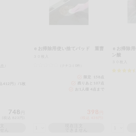
ｅお掃除用使い捨てパッド 重曹
ｅお掃除用
ン酸
３０枚入
３０枚入
1
件
）
（クチコミ0件）
限定 158点
残りあと
107
点
込412円）/1枚
お1人様 4点まで
748
398
円
円
(税込 823円)
(税込 438円)
注文
現在注文
ません
できません