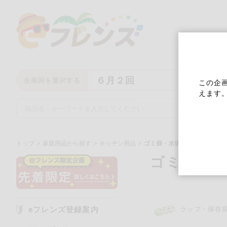
６月２回
企画回を選択する
この企
えます
トップ
家庭用品から探す
キッチン用品
ゴミ袋・水切り・スポンジ
ゴミ袋・
キーワード
キーワードをすべて含む
い
eフレンズ登録案内
ラップ・保存
メーカー名