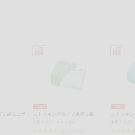
ゴミ袋エコボ
ストッキングタイプ水切り袋
ストッキン
浅型タイプ １００枚入
兼用タイプ 
（
クチコミ
158
件
）