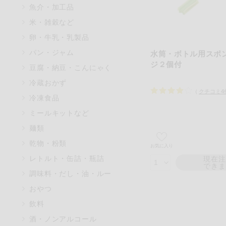
魚介・加工品
マカダミアナッツ
米・雑穀など
アレルゲン情報は、商品企画時
卵・牛乳・乳製品
特定原材料に準ずるものは、お
パン・ジャム
水筒・ボトル用スポ
ジ２個付
豆腐・納豆・こんにゃく
冷蔵おかず
（
クチコミ
4
リセット
冷凍食品
ミールキットなど
麺類
乾物・粉類
お気に入り
レトルト・缶詰・瓶詰
現在
でき
調味料・だし・油・ルー
おやつ
飲料
酒・ノンアルコール