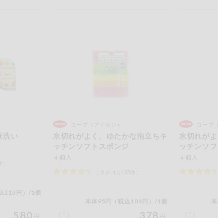
コープ（アイセン）
コープ
器洗い
水切れがよく、ゆたかな泡立ちキ
水切れがよ
ッチンソフトスポンジ
ッチンソフ
ンカラー）
４個入
４個入
件）
（
クチコミ
123
件
）
込213円）/1個
本体95円（税込104円）/1個
本
580
378
円
円