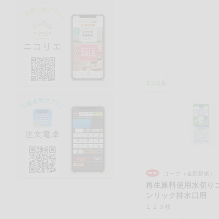
コープ（金星製紙）
再生原料使用水切り
ンリック排水口用
１２０枚