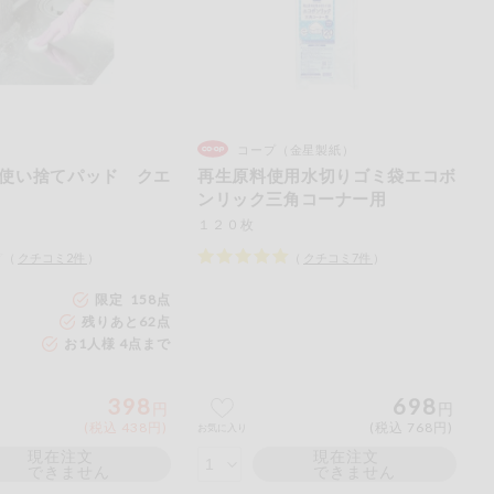
コープ（金星製紙）
使い捨てパッド クエ
再生原料使用水切りゴミ袋エコボ
ンリック三角コーナー用
１２０枚
（
クチコミ
2
件
）
（
クチコミ
7
件
）
限定 158点
残りあと
62
点
お1人様 4点まで
398
698
円
円
(税込 438円)
(税込 768円)
お気に入り
現在注文
現在注文
できません
できません