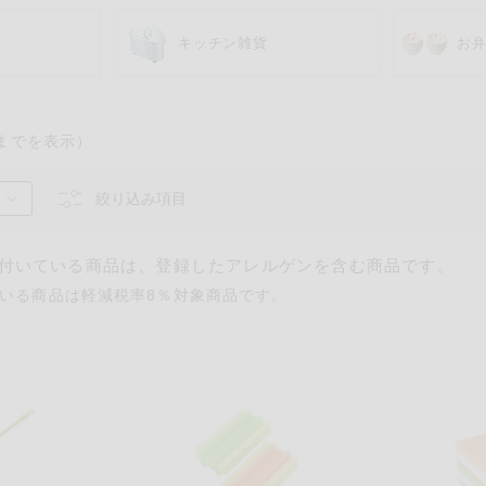
キッチン雑貨
お
までを表示）
絞り込み項目
るものが含まれていない商品を検索できます。
付いている商品は、登録したアレルゲンを含む商品です。
卵
乳
落花生
えび
かに
いる商品は軽減税率8％対象商品です。
あわび
いか
いく
カシューナッツ
キウイフルーツ
牛肉
さけ
さば
ゼラ
鶏肉
バナナ
豚肉