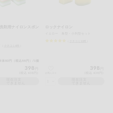
ご
ださい。
洗剤用ナイロンスポン
ロックナイロン
イエロー 角型・小判型セット
（
クチコミ
10
件
）
（
クチコミ
4
件
）
本体80円（税込88円）/1個
398
398
円
円
(税込 438円)
(税込 438円)
お気に入り
現在注文
現在注文
できません
できません