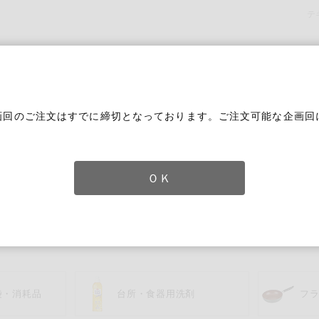
テ
画回のご注文はすでに締切となっております。ご注文可能な企画回
。
ＯＫ
水切り・スポンジ
ずれかのキーワードを含む
袋・消耗品
台所・食器用洗剤
フ