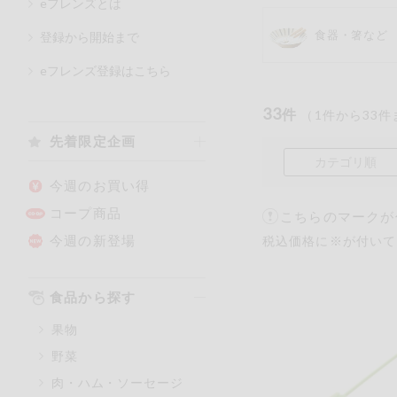
eフレンズとは
食器・箸など
登録から開始まで
カテゴリ
eフレンズ登録はこちら
33
件
（
1
件から
33
件
特価情報
先着限定企画
カテゴリ順
アレルゲン情報
特定原材料と特定原材料に準ず
今週のお買い得
特定原材料
コープ商品
こちらのマークが
小麦
そば
今週の新登場
税込価格に※が付いて
特定原材料に準ずるもの
食品から探す
アーモンド
果物
オレンジ
野菜
ごま
肉・ハム・ソーセージ
大豆