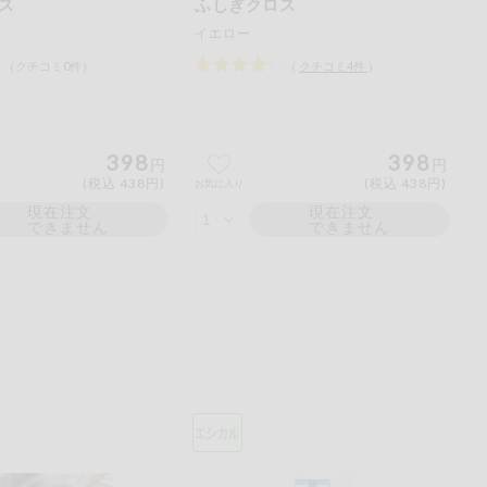
ス
ふしぎクロス
イエロー
（クチコミ0件）
（
クチコミ
4
件
）
398
398
円
円
(税込 438円)
(税込 438円)
お気に入り
現在注文
現在注文
できません
できません