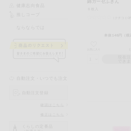
綿ガーゼふきん
健康志向食品
８枚入
推しコープ
（クチコミ0
ならならでは
本体148円（税
お気に入り
現在
でき
自動注文・いつでも注文
自動注文登録
確認はこちら
修正はこちら
くらしの定番品