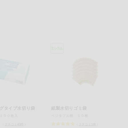
グタイプ水切り袋
紙製水切りゴミ袋
１００枚入
ベジタブル柄 ５０枚
（
クチコミ
43
件
）
（
クチコミ
1
件
）