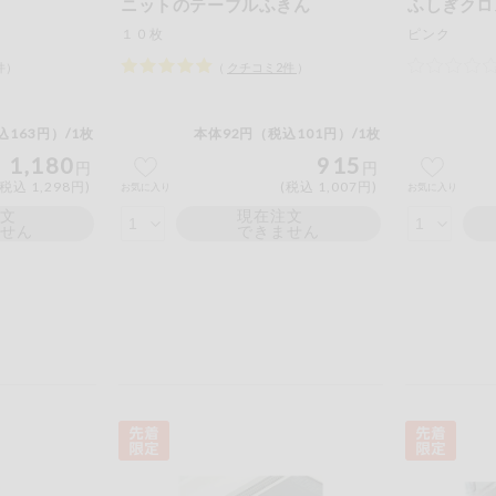
ニットのテーブルふきん
ふしぎクロ
１０枚
ピンク
件）
（
クチコミ
2
件
）
込163円）/1枚
本体92円（税込101円）/1枚
1,180
915
円
円
(税込 1,298円)
(税込 1,007円)
お気に入り
お気に入り
注文
現在注文
ません
できません