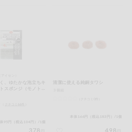
（アイセン）
く、ゆたかな泡立ちキ
清潔に使える純銅タワシ
トスポンジ（モノトー
３個組
（クチコミ0件）
（
クチコミ
66
件
）
本体166円（税込183円）/1個
体95円（税込104円）/1個
378
498
円
円