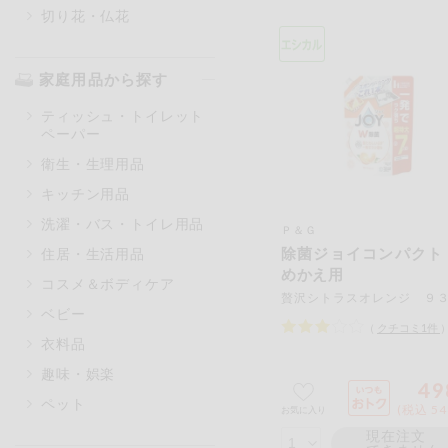
切り花・仏花
家庭用品から探す
ティッシュ・トイレット
ペーパー
衛生・生理用品
キッチン用品
洗濯・バス・トイレ用品
Ｐ＆Ｇ
除菌ジョイコンパクト
住居・生活用品
めかえ用
コスメ＆ボディケア
ベビー
（
クチコミ
1
件
衣料品
趣味・娯楽
49
ペット
(税込 54
お気に入り
現在注文