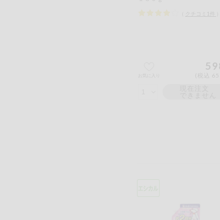
（
クチコミ
1
件
59
(税込 65
お気に入り
現在注文
できません