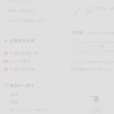
eフレンズとは
包丁・ボウル・
登録から開始まで
器具
カテゴリ
eフレンズ登録はこちら
185
件
（
1
件から
40
件
特価情報
先着限定企画
カテゴリ順
アレルゲン情報
特定原材料と特定原材料に準ずる
今週のお買い得
特定原材料
コープ商品
こちらのマークが付
小麦
そば
卵
今週の新登場
税込価格に※が付いてい
特定原材料に準ずるもの
食品から探す
アーモンド
あわび
果物
オレンジ
カシュ
野菜
ごま
さけ
肉・ハム・ソーセージ
大豆
鶏肉