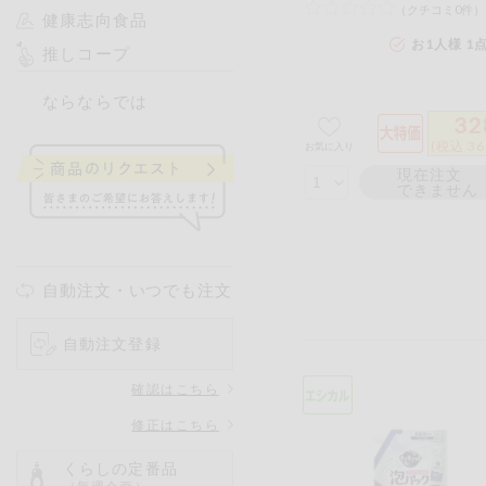
（クチコミ0件）
健康志向食品
お1人様 1
推しコープ
ならならでは
32
(税込 36
お気に入り
現在注文
できません
自動注文・いつでも注文
自動注文登録
確認はこちら
修正はこちら
くらしの定番品