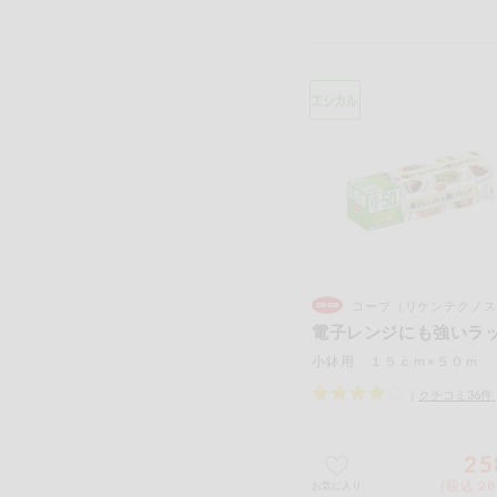
コープ（リケンテクノス
電子レンジにも強いラ
小鉢用 １５ｃｍ×５０ｍ
（
クチコミ
36
件
25
(税込 28
お気に入り