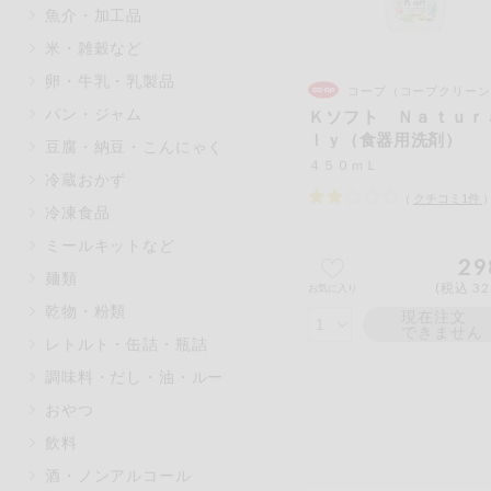
魚介・加工品
マカダミアナッツ
もも
米・雑穀など
アレルゲン情報は、商品企画時の
卵・牛乳・乳製品
ください。
コープ（コープクリーン
特定原材料に準ずるものは、お取
パン・ジャム
Ｋソフト Ｎａｔｕｒ
ｌｙ（食器用洗剤）
豆腐・納豆・こんにゃく
４５０ｍＬ
冷蔵おかず
（
クチコミ
1
件
冷凍食品
リセット
ミールキットなど
29
麺類
(税込 32
お気に入り
乾物・粉類
現在注文
できません
レトルト・缶詰・瓶詰
調味料・だし・油・ルー
おやつ
飲料
酒・ノンアルコール