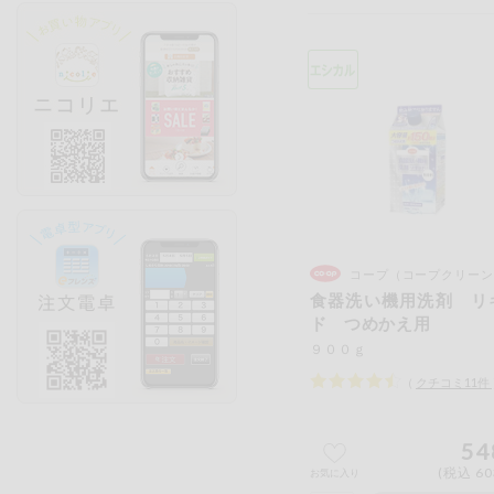
コープ（コープクリーン
食器洗い機用洗剤 リ
ド つめかえ用
９００ｇ
（
クチコミ
11
件
54
(税込 60
お気に入り