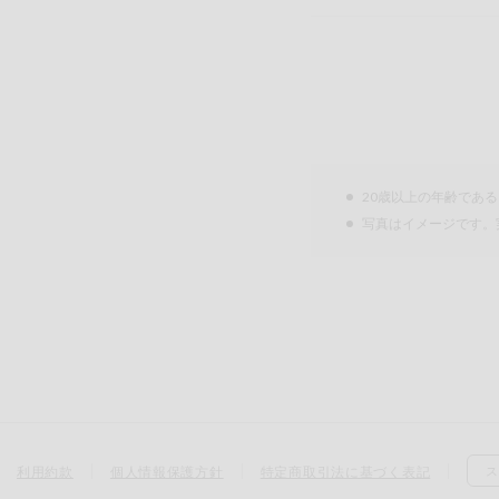
20歳以上の年齢であ
写真はイメージです。
利用約款
個人情報保護方針
特定商取引法に基づく表記
ス