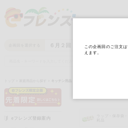
６月２回
企画回を選択する
この企画回のご注文は
えます。
トップ
家庭用品から探す
キッチン用品
キッチン用
キーワード
キーワードをすべて含む
いず
ラップ・保存袋
eフレンズ登録案内
耗品
メーカー名