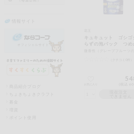
（毎週企画）
情報サイト
花王
キュキュット ゴシゴ
らずの泡パック つめ
用
（クチコミ0件）
54
(税込 60
お気に入り
商品紹介ブログ
現在注文
ちょきちょきクラフト
できません
募金
増資
ポイント使用