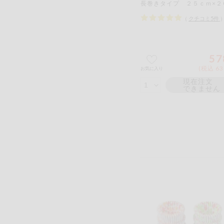
長巻きタイプ ２５ｃｍ×２
（
クチコミ
5
件
57
(税込 63
お気に入り
現在注文
できません