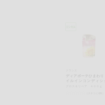
クラシエ
ディアボーテひまわり
イルインコンディシ
ー 詰替用
グロス＆リペア ４００ｇ
（クチコミ0件）