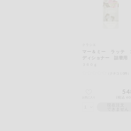
クラシエ
マー＆ミー ラッテ 
ディショナー 詰替用
３６０ｇ
（クチコミ0件）
54
(税込 60
お気に入り
現在注文
できません