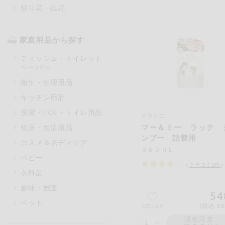
切り花・仏花
家庭用品から探す
ティッシュ・トイレット
ペーパー
衛生・生理用品
キッチン用品
洗濯・バス・トイレ用品
クラシエ
マー＆ミー ラッテ 
住居・生活用品
ンプー 詰替用
コスメ＆ボディケア
３６０ｍＬ
ベビー
（
クチコミ
1
件
衣料品
趣味・娯楽
54
ペット
(税込 60
お気に入り
現在注文