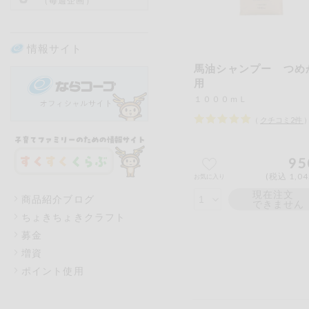
（毎週企画）
情報サイト
馬油シャンプー つめ
用
１０００ｍＬ
（
クチコミ
2
件
95
(税込 1,0
お気に入り
現在注文
商品紹介ブログ
できません
ちょきちょきクラフト
募金
増資
ポイント使用