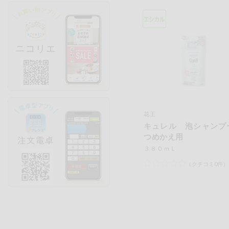
花王
キュレル 泡シャン
つめかえ用
３８０ｍＬ
（クチコミ0件）