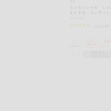
花王
エッセンシャル しっ
まとまる コンディシ
ー つめかえ用
３００ｍＬ
（
クチコミ
1
件
29
(税込 32
お気に入り
現在注文
できません