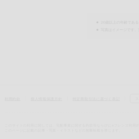
20歳以上の年齢であ
写真はイメージです。
利用約款
個人情報保護方針
特定商取引法に基づく表記
ス
このサイトの利用に関しては、宅配事業に関する約款等ならびにeフレンズ利用
このページに記載の記事・写真・イラストなどの無断転載を禁じます。