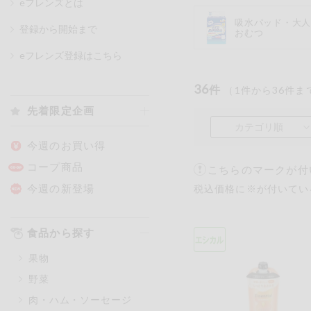
eフレンズとは
吸水パッド・大
登録から開始まで
おむつ
カテゴリ
eフレンズ登録はこちら
36
件
（
1
件から
36
件ま
特価情報
先着限定企画
カテゴリ順
アレルゲン情報
特定原材料と特定原材料に準ずる
今週のお買い得
特定原材料
コープ商品
こちらのマークが付
小麦
そば
卵
今週の新登場
税込価格に※が付いてい
特定原材料に準ずるもの
食品から探す
アーモンド
あわび
果物
オレンジ
カシュ
野菜
ごま
さけ
肉・ハム・ソーセージ
大豆
鶏肉