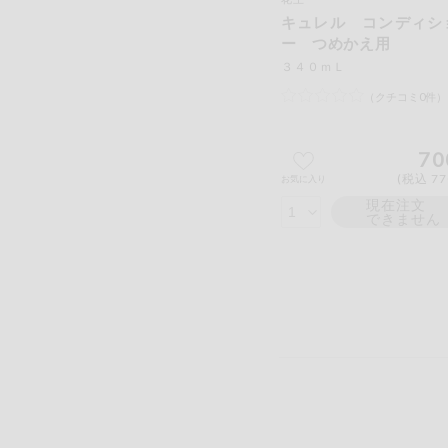
キュレル コンディシ
ー つめかえ用
３４０ｍＬ
（クチコミ0件）
70
(税込 77
お気に入り
現在注文
できません