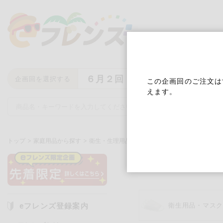
６月２回
企画回を選択する
この企画回のご注文は
えます。
トップ
家庭用品から探す
衛生・生理用品
シャンプー・リンス
シャンプー
キーワード
キーワードをすべて含む
いず
eフレンズ登録案内
衛生用品・マス
メーカー名