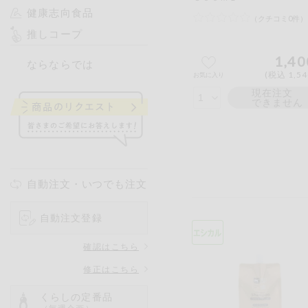
健康志向食品
（クチコミ0件）
推しコープ
1,40
ならならでは
(税込 1,5
お気に入り
現在注文
できません
自動注文・いつでも注文
自動注文登録
確認はこちら
修正はこちら
くらしの定番品