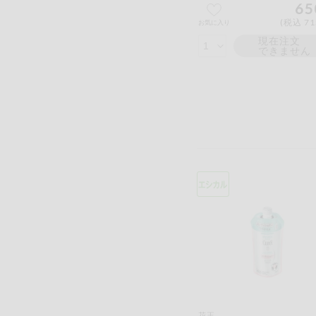
65
(税込 71
お気に入り
現在注文
できません
花王