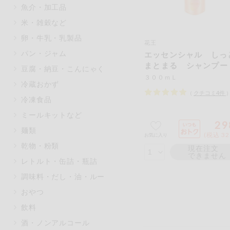
魚介・加工品
マカダミアナッツ
もも
米・雑穀など
アレルゲン情報は、商品企画時の
卵・牛乳・乳製品
ください。
花王
特定原材料に準ずるものは、お取
パン・ジャム
エッセンシャル しっ
まとまる シャンプー
豆腐・納豆・こんにゃく
めかえ用
３００ｍＬ
冷蔵おかず
（
クチコミ
4
件
冷凍食品
リセット
ミールキットなど
29
麺類
(税込 32
お気に入り
乾物・粉類
現在注文
できません
レトルト・缶詰・瓶詰
調味料・だし・油・ルー
おやつ
飲料
酒・ノンアルコール