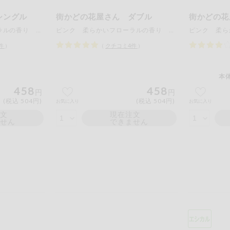
シングル
街かどの花屋さん ダブル
街かどの花
ピンク 柔らかいフローラルの香り １１０ｍ×６ロール
ピンク 柔らかいフローラルの香り ５５ｍ×６ロール
件
）
（
クチコミ
4
件
）
本体
458
458
円
円
(税込 504円)
(税込 504円)
お気に入り
お気に入り
注文
現在注文
ません
できません