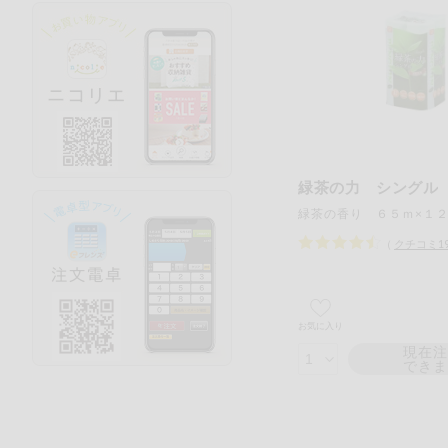
緑茶の力 シングル
緑茶の香り ６５ｍ×１
（
クチコミ
1
お気に入り
現在
でき