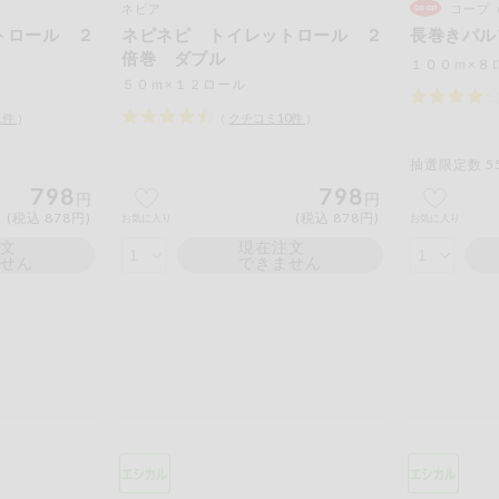
ネピア
コープ
もも
やまいも
りん
トロール ２
ネピネピ トイレットロール ２
長巻きパル
倍巻 ダブル
の情報のため、ご使用前には必ず商品パッケージの表示をご確認く
１００ｍ×８
５０ｍ×１２ロール
取引先から情報提供のあった範囲でのお知らせです。
1
件
）
（
クチコミ
10
件
）
抽選限定数 5
798
798
円
円
この条件で検索する
(税込 878円)
(税込 878円)
お気に入り
お気に入り
注文
現在注文
ません
できません