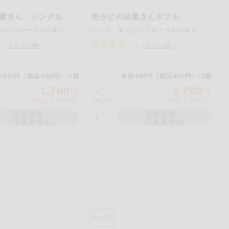
屋さん シングル
街かどの花屋さんダブル
ピンク 柔らかいフローラルの香り （１１０ｍ×６ロール）×４袋
ピンク 柔らかいフローラルの香り （５５ｍ×６ロール）×４袋
（
クチコミ
9
件
）
（
クチコミ
2
件
）
445円（税込490円）/1袋
本体445円（税込490円）/1袋
1,780
1,780
円
円
(税込 1,958円)
(税込 1,958円)
お気に入り
現在注文
現在注文
できません
できません