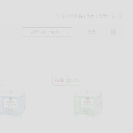
先どり商品を含めて表示する
表示件数：40件
表示
くるみ
ら
チン