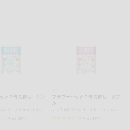
スコッティ
ック２倍長持ち シン
フラワーパック２倍長持ち ダブ
ル
くつろぎの花の香り １００ｍ×１２ロール
くつろぎの花の香り ５０ｍ×１２ロール
（
クチコミ
38
件
）
（
クチコミ
13
件
）