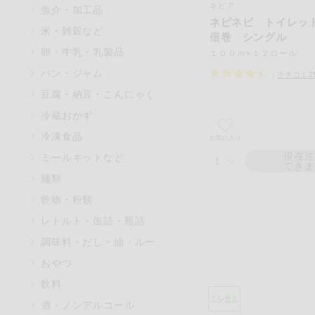
ネピア
魚介・加工品
マカダミアナッツ
ネピネピ トイレッ
米・雑穀など
倍巻 シングル
アレルゲン情報は、商品企画時
卵・牛乳・乳製品
１００ｍ×１２ロール
特定原材料に準ずるものは、お
パン・ジャム
（
クチコミ
2
豆腐・納豆・こんにゃく
冷蔵おかず
リセット
冷凍食品
お気に入り
現在
ミールキットなど
でき
麺類
乾物・粉類
レトルト・缶詰・瓶詰
調味料・だし・油・ルー
おやつ
飲料
酒・ノンアルコール