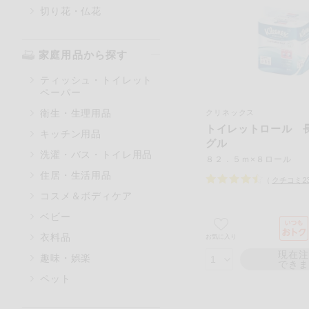
切り花・仏花
家庭用品から探す
ティッシュ・トイレット
ペーパー
衛生・生理用品
クリネックス
トイレットロール 
キッチン用品
グル
洗濯・バス・トイレ用品
８２．５ｍ×８ロール
住居・生活用品
（
クチコミ
2
コスメ＆ボディケア
ベビー
衣料品
お気に入り
現在
趣味・娯楽
でき
ペット