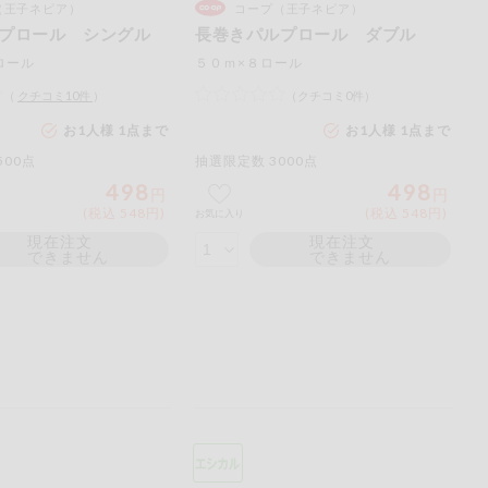
（王子ネピア）
コープ（王子ネピア）
ご
プロール シングル
長巻きパルプロール ダブル
ださい。
ロール
５０ｍ×８ロール
（
クチコミ
10
件
）
（クチコミ0件）
お1人様 1点まで
お1人様 1点まで
500点
抽選限定数 3000点
498
498
円
円
(税込 548円)
(税込 548円)
お気に入り
現在注文
現在注文
できません
できません