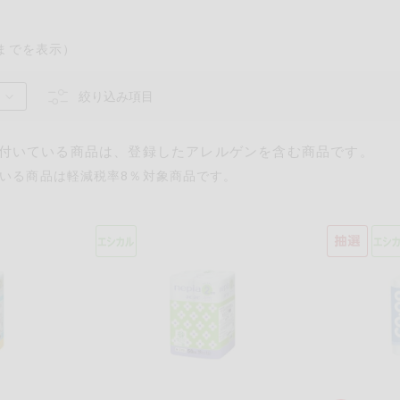
までを表示）
絞り込み項目
付いている商品は、登録したアレルゲンを含む商品です。
いる商品は軽減税率8％対象商品です。
るものが含まれていない商品を検索できます。
卵
乳
落花生
えび
かに
あわび
いか
いく
カシューナッツ
キウイフルーツ
牛肉
さけ
さば
ゼラ
鶏肉
バナナ
豚肉