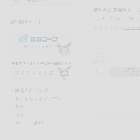
（毎週企画）
街かどの花屋さん 
情報サイト
（
クチコミ
8
お気に入り
現在
でき
商品紹介ブログ
ちょきちょきクラフト
募金
増資
ポイント使用