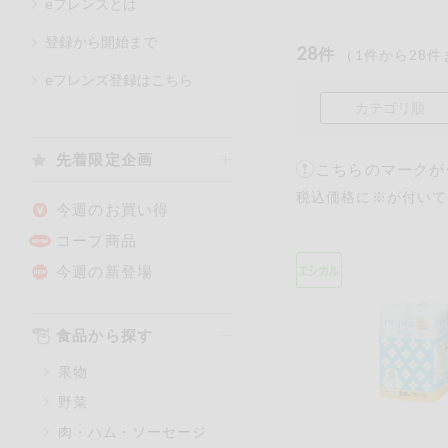
eフレンズとは
登録から開始まで
28
件
（
1
件から
28
件
カテゴリ
eフレンズ登録はこちら
カテゴリ順
特価情報
先着限定企画
こちらのマークが
税込価格に※が付いて
アレルゲン情報
特定原材料と特定原材料に準ず
今週のお買い得
特定原材料
コープ商品
小麦
そば
今週の新登場
特定原材料に準ずるもの
食品から探す
アーモンド
果物
オレンジ
野菜
ごま
肉・ハム・ソーセージ
大豆