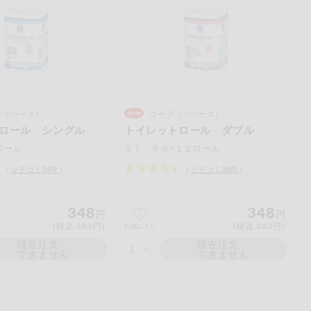
（リバース）
コープ（リバース）
ロール シングル
トイレットロール ダブル
ロール
２７．５ｍ×１２ロール
（
クチコミ
54
件
）
（
クチコミ
28
件
）
348
348
円
円
(税込 383円)
(税込 383円)
お気に入り
現在注文
現在注文
できません
できません