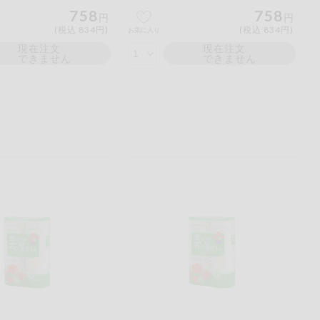
758
758
円
円
(税込 834円)
(税込 834円)
お気に入り
現在注文
現在注文
できません
できません