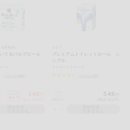
（丸富製紙）
ネピア
巻いてるパルプロール
プレミアムトイレットロール シ
ングル
ロール
５５ｍ×１２ロール
（
クチコミ
85
件
）
（
クチコミ
8
件
）
548
548
円
円
(税込 603円)
(税込 603円)
お気に入り
現在注文
現在注文
できません
できません