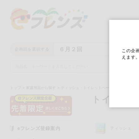
６月２回
企画回を選択する
この企
えます
トップ
家庭用品から探す
ティッシュ・トイレットペーパー
トイレッ
トイレッ
キーワード
キーワードをすべて含む
い
eフレンズ登録案内
ティッシュ
メーカー名