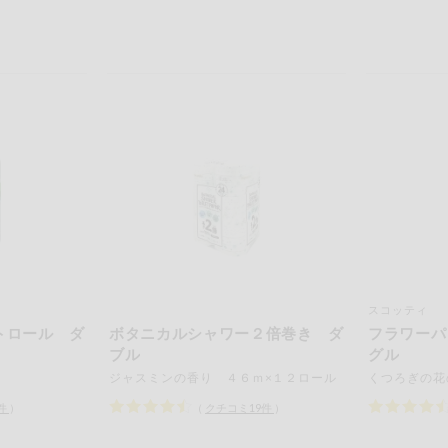
スコッティ
トロール ダ
ボタニカルシャワー２倍巻き ダ
フラワーパ
ブル
グル
ジャスミンの香り ４６ｍ×１２ロール
件
）
（
クチコミ
19
件
）