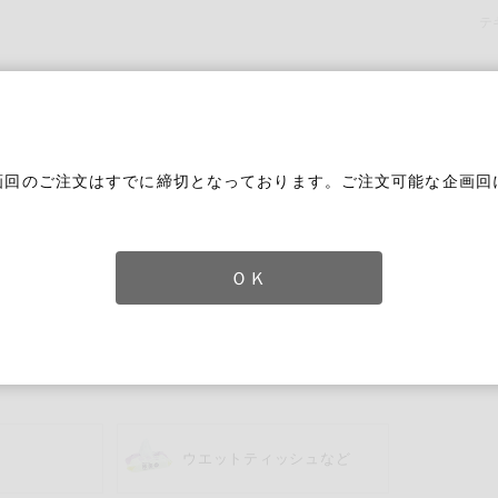
テ
画回のご注文はすでに締切となっております。ご注文可能な企画回
。
ＯＫ
トペーパー
トペーパー
ずれかのキーワードを含む
ウエットティッシュなど