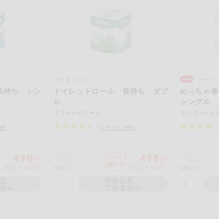
クリネックス
コープ
長持ち シン
トイレットロール 長持ち ダブ
めっちゃ
ル
シングル
４５ｍ×８ロール
２００ｍ×４
3
件
）
（
クチコミ
18
件
）
498
498
円
円
(税込 548円)
(税込 548円)
お気に入り
お気に入り
注文
現在注文
ません
できません