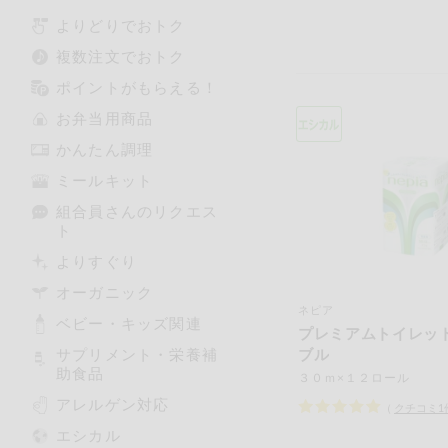
よりどりでおトク
複数注文でおトク
ポイントがもらえる！
お弁当用商品
かんたん調理
ミールキット
組合員さんのリクエス
ト
よりすぐり
オーガニック
ネピア
ベビー・キッズ関連
プレミアムトイレッ
サプリメント・栄養補
ブル
助食品
３０ｍ×１２ロール
アレルゲン対応
（
クチコミ
1
エシカル