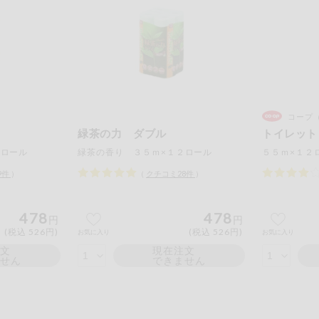
コープ
緑茶の力 ダブル
トイレット
２ロール
緑茶の香り ３５ｍ×１２ロール
５５ｍ×１２
9
件
）
（
クチコミ
28
件
）
478
478
円
円
(税込 526円)
(税込 526円)
お気に入り
お気に入り
注文
現在注文
ません
できません