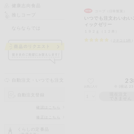
健康志向食品
コープ（日幸製菓）
推しコープ
いつでも注文わいわい
ィックゼリー
ならならでは
１９２ｇ（１２本）
（
クチコミ
1
件
23
自動注文・いつでも注文
※ (税込 2
お気に入り
現在注文
自動注文登録
できません
確認はこちら
修正はこちら
くらしの定番品