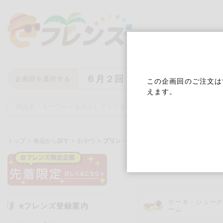
６月２回
企画回を選択する
この企画回のご注文は
えます。
トップ
食品から探す
おやつ
プリン・ゼリー
プリン・ゼ
キーワード
キーワードをすべて含む
いず
ケーキ・シュー
eフレンズ登録案内
ーム
メーカー名