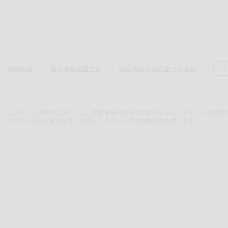
利用約款
個人情報保護方針
特定商取引法に基づく表記
ス
このサイトの利用に関しては、宅配事業に関する約款等ならびにeフレンズ利用
このページに記載の記事・写真・イラストなどの無断転載を禁じます。