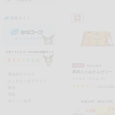
（毎週企画）
情報サイト
和歌山産業
果肉入りみかんゼリー
商品紹介ブログ
４９８ｇ（８３ｇ×６）
ちょきちょきクラフト
（
クチコミ
50
件
募金
増資
ポイント使用
本体50円（税込54円）
29
※ (税込 3
お気に入り