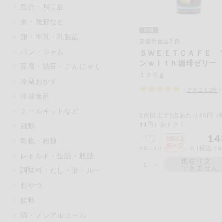
魚介・加工品
マカダミアナッツ
もも
米・雑穀など
アレルゲン情報は、商品企画時の
卵・牛乳・乳製品
ください。
安曇野食品工房
特定原材料に準ずるものは、お取
パン・ジャム
ＳＷＥＥＴＣＡＦＥ 
ンｗｉｔｈ珈琲ゼリー
豆腐・納豆・こんにゃく
１９０ｇ
冷蔵おかず
（
クチコミ
2
件
冷凍食品
リセット
ミールキットなど
2点以上で1点あたり10円（
11円）おトク！
麺類
14
乾物・粉類
※ (税込 1
お気に入り
レトルト・缶詰・瓶詰
現在注文
できません
調味料・だし・油・ルー
おやつ
飲料
酒・ノンアルコール