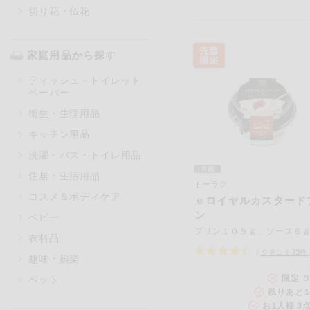
切り花・仏花
家庭用品から探す
ティッシュ・トイレット
ペーパー
衛生・生理用品
キッチン用品
洗濯・バス・トイレ用品
住居・生活用品
トーラク
コスメ＆ボディケア
ｅロイヤルカスタード
ン
ベビー
プリン１０５ｇ、ソース６
衣料品
（
クチコミ
35
件
趣味・娯楽
限定 3
ペット
残りあと
1
お1人様 3