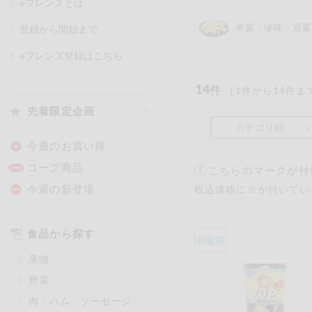
eフレンズとは
米菓・珍味・豆
登録から開始まで
カテゴリ
eフレンズ登録はこちら
14
件
（
1
件から
14
件ま
特価情報
先着限定企画
カテゴリ順
アレルゲン情報
特定原材料と特定原材料に準ずる
今週のお買い得
特定原材料
コープ商品
こちらのマークが付
小麦
そば
卵
今週の新登場
税込価格に※が付いてい
特定原材料に準ずるもの
食品から探す
アーモンド
あわび
果物
オレンジ
カシュ
野菜
ごま
さけ
肉・ハム・ソーセージ
大豆
鶏肉