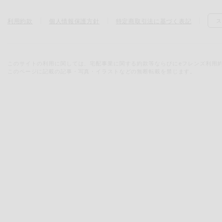
利用約款
個人情報保護方針
特定商取引法に基づく表記
ス
このサイトの利用に関しては、宅配事業に関する約款等ならびにeフレンズ利用
このページに記載の記事・写真・イラストなどの無断転載を禁じます。