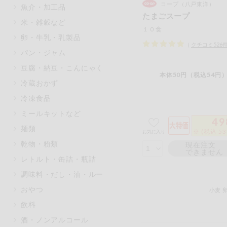
コープ（八戸東洋）
魚介・加工品
マカダミアナッツ
もも
たまごスープ
米・雑穀など
アレルゲン情報は、商品企画時の
１０食
卵・牛乳・乳製品
ください。
（
クチコミ
526
特定原材料に準ずるものは、お取
パン・ジャム
豆腐・納豆・こんにゃく
本体50円（税込54円）
冷蔵おかず
冷凍食品
リセット
ミールキットなど
49
麺類
※ (税込 5
お気に入り
乾物・粉類
現在注文
できません
レトルト・缶詰・瓶詰
調味料・だし・油・ルー
おやつ
小麦
飲料
酒・ノンアルコール