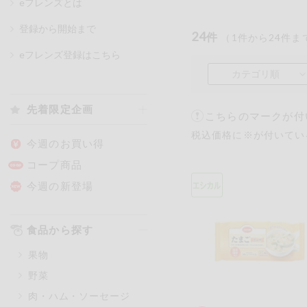
eフレンズとは
登録から開始まで
24
件
（
1
件から
24
件ま
カテゴリ
eフレンズ登録はこちら
カテゴリ順
特価情報
先着限定企画
こちらのマークが付
税込価格に※が付いてい
アレルゲン情報
特定原材料と特定原材料に準ずる
今週のお買い得
特定原材料
コープ商品
小麦
そば
卵
今週の新登場
特定原材料に準ずるもの
食品から探す
アーモンド
あわび
果物
オレンジ
カシュ
野菜
ごま
さけ
肉・ハム・ソーセージ
大豆
鶏肉