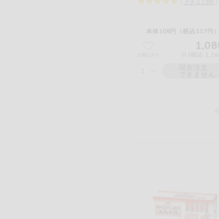
（
クチコミ
9
件
本体108円（税込117円）
1,08
※ (税込 1,1
お気に入り
現在注文
できません