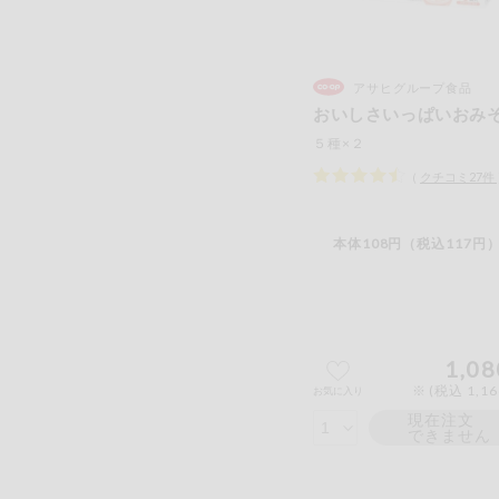
アサヒグループ食品
おいしさいっぱいおみ
５種×２
（
クチコミ
27
件
本体108円（税込117円）
1,08
※ (税込 1,1
お気に入り
現在注文
できません