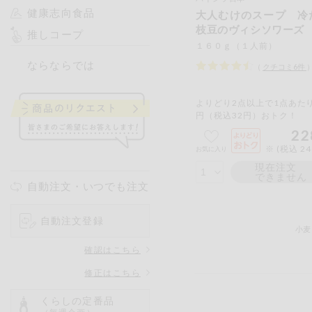
健康志向食品
大人むけのスープ 冷
枝豆のヴィシソワーズ
推しコープ
１６０ｇ（１人前）
ならならでは
（
クチコミ
6
件
よりどり2点以上で1点あたり
円（税込32円）おトク！
22
※ (税込 2
お気に入り
現在注文
できません
自動注文・いつでも注文
自動注文登録
小麦
確認はこちら
修正はこちら
くらしの定番品