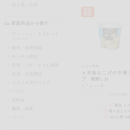
切り花・仏花
家庭用品から探す
ティッシュ・トイレット
ペーパー
衛生・生理用品
キッチン用品
洗濯・バス・トイレ用品
ひかり味噌
ｅ本格おこげの中華
住居・生活用品
プ 海鮮しお
コスメ＆ボディケア
１７ｇ（１食）
ベビー
（クチコミ0件）
衣料品
限定 1,
趣味・娯楽
残りあと
1,
ペット
お1人様 6