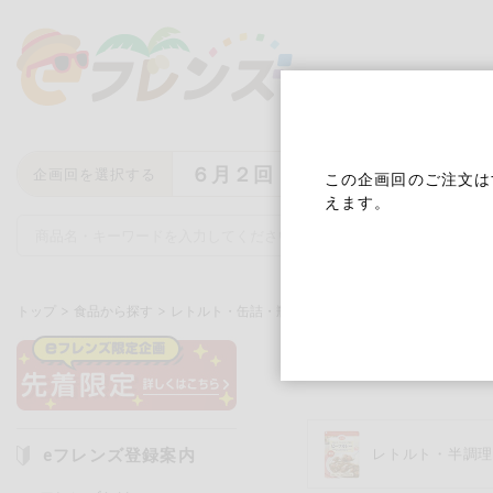
６月２回
企画回を選択する
この企画回のご注文は
えます。
トップ
食品から探す
レトルト・缶詰・瓶詰
スープ・みそ汁
スープ・み
キーワード
キーワードをすべて含む
いず
eフレンズ登録案内
レトルト・半調
メーカー名