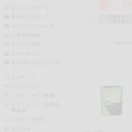
15
よりどりでおトク
※ (税込 1
複数注文でおトク
現在注文
できません
ポイントがもらえる！
お弁当用商品
小麦
卵
え
かんたん調理
ミールキット
組合員さんのリクエス
ト
よりすぐり
オーガニック
ベビー・キッズ関連
サプリメント・栄養補
助食品
アレルゲン対応
エシカル
ハインツ日本