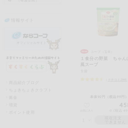
（毎週企画）
情報サイト
コープ（宝幸）
１食分の野菜 ちゃん
風スープ
５袋
（
クチコミ
29
件
商品紹介ブログ
ちょきちょきクラフト
本体92円（税込99円）
募金
45
増資
※ (税込 4
お気に入り
ポイント使用
現在注文
できません