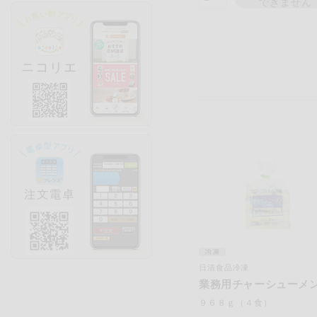
できません
日清食品冷凍
業務用チャーシューメ
９６８ｇ（４食）