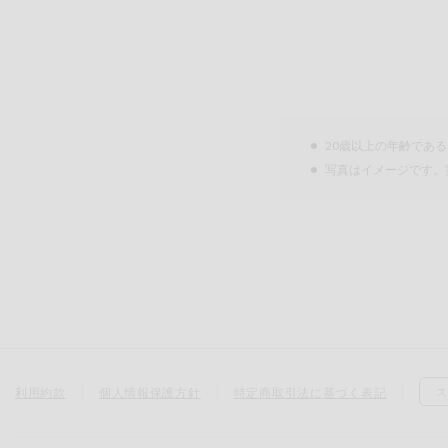
20歳以上の年齢であ
写真はイメージです。
利用約款
個人情報保護方針
特定商取引法に基づく表記
ス