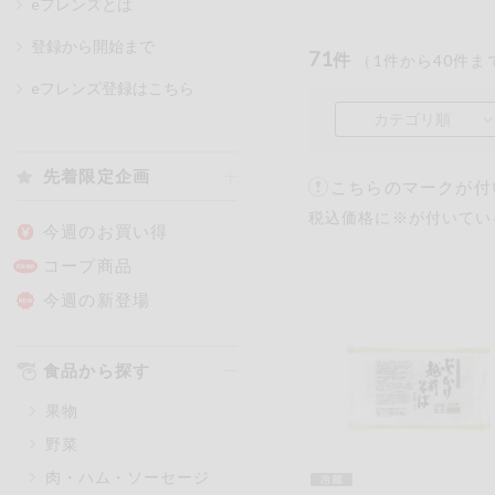
eフレンズとは
登録から開始まで
71
件
（
1
件から
40
件ま
カテゴリ
eフレンズ登録はこちら
カテゴリ順
特価情報
先着限定企画
こちらのマークが付
税込価格に※が付いてい
アレルゲン情報
特定原材料と特定原材料に準ずる
今週のお買い得
特定原材料
コープ商品
小麦
そば
卵
今週の新登場
特定原材料に準ずるもの
食品から探す
アーモンド
あわび
果物
オレンジ
カシュ
野菜
ごま
さけ
肉・ハム・ソーセージ
大豆
鶏肉