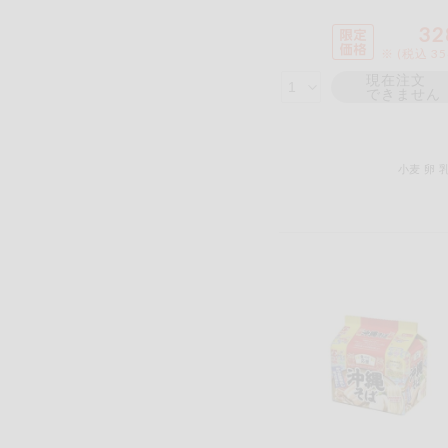
32
※ (税込 3
現在注文
できません
小麦
卵