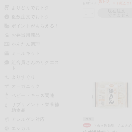
※ (税込 2
お気に入り
よりどりでおトク
現在注文
できません
複数注文でおトク
ポイントがもらえる！
お弁当用商品
かんたん調理
ミールキット
組合員さんのリクエス
ト
よりすぐり
オーガニック
ベビー・キッズ関連
サプリメント・栄養補
助食品
アレルゲン対応
さぬき製麺所、さぬきめ
エシカル