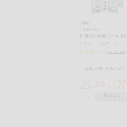
日清食品冷凍
日清の沖縄風ソーキそ
２３７ｇ（１人前）×２
（
クチコミ
10
件
本体299円（税込323円）
59
※ (税込 6
お気に入り
現在注文
できません