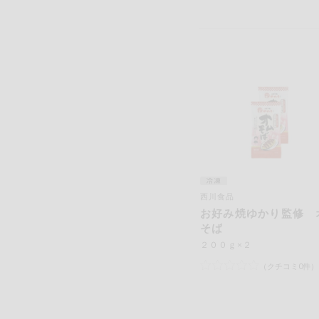
西川食品
お好み焼ゆかり監修 
そば
２００ｇ×２
（クチコミ0件）