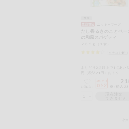
ニッキーフーズ
だし香るきのことベー
の和風スパゲティ
２６５ｇ（１食）
（
クチコミ
4
件
よりどり2点以上で1点あたり
円（税込21円）おトク！
21
※ (税込 2
お気に入り
現在注文
できません
小麦