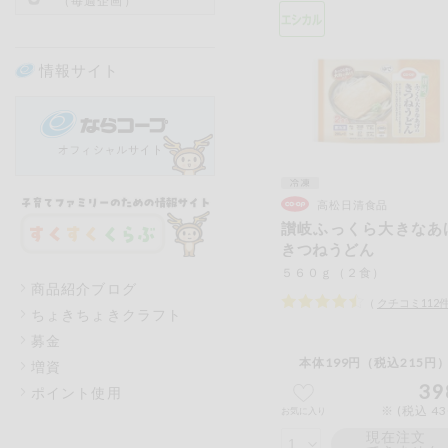
（毎週企画）
情報サイト
高松日清食品
讃岐ふっくら大きなあ
きつねうどん
５６０ｇ（２食）
商品紹介ブログ
（
クチコミ
112
ちょきちょきクラフト
募金
本体199円（税込215円）
増資
39
ポイント使用
※ (税込 4
お気に入り
現在注文