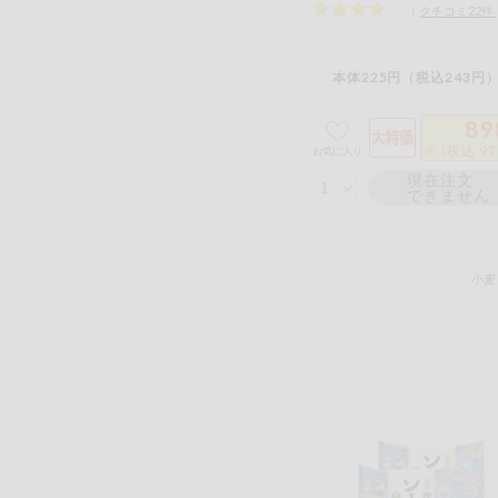
（
クチコミ
22
件
本体225円（税込243円）
89
※ (税込 9
お気に入り
現在注文
できません
小麦