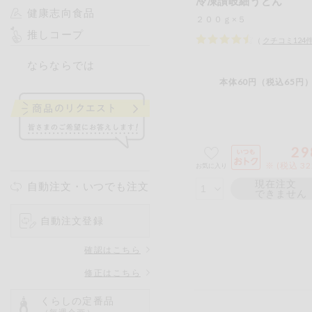
冷凍讃岐細うどん
健康志向食品
２００ｇ×５
推しコープ
（
クチコミ
124
ならならでは
本体60円（税込65円）
29
※ (税込 3
お気に入り
現在注文
自動注文・いつでも注文
できません
自動注文登録
確認はこちら
修正はこちら
くらしの定番品