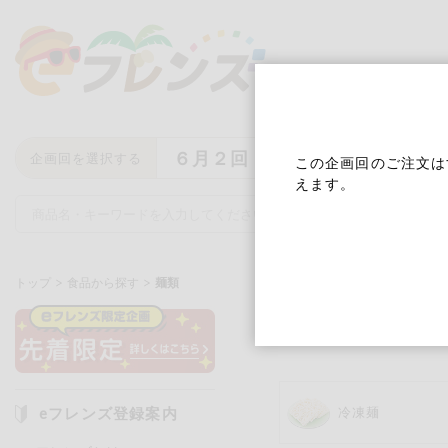
６月２回
企画回を選択する
この企画回のご注文は
えます。
トップ
食品から探す
麺類
麺類
キーワード
キーワードをすべて含む
いず
eフレンズ登録案内
冷凍麺
メーカー名