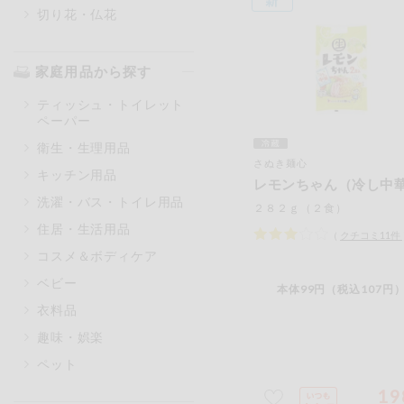
切り花・仏花
家庭用品から探す
ティッシュ・トイレット
ペーパー
衛生・生理用品
さぬき麺心
キッチン用品
レモンちゃん（冷し中
洗濯・バス・トイレ用品
２８２ｇ（２食）
住居・生活用品
（
クチコミ
11
件
コスメ＆ボディケア
ベビー
本体99円（税込107円）
衣料品
趣味・娯楽
ペット
19