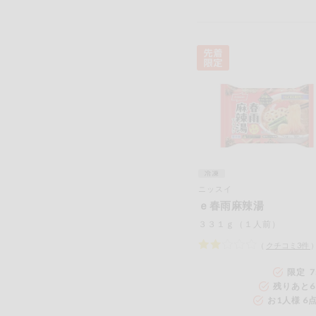
ニッスイ
ｅ春雨麻辣湯
３３１ｇ（１人前）
（
クチコミ
3
件
限定 7
残りあと
6
お1人様 6