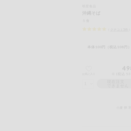
明星食品
沖縄そば
５食
（
クチコミ
5
件
本体100円（税込108円）
49
※ (税込 5
お気に入り
現在注文
できません
小麦
卵