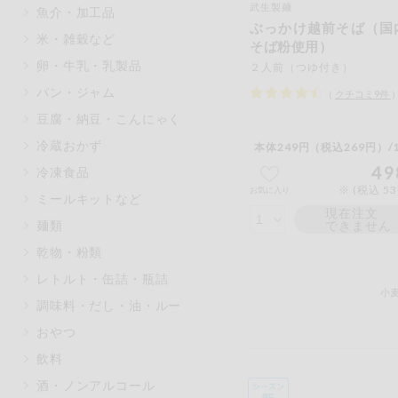
武生製麺
魚介・加工品
マカダミアナッツ
もも
ぶっかけ越前そば（国
米・雑穀など
そば粉使用）
アレルゲン情報は、商品企画時の
卵・牛乳・乳製品
２人前（つゆ付き）
ください。
特定原材料に準ずるものは、お取
パン・ジャム
（
クチコミ
9
件
豆腐・納豆・こんにゃく
冷蔵おかず
本体249円（税込269円）/
49
冷凍食品
リセット
※ (税込 5
お気に入り
ミールキットなど
現在注文
麺類
できません
乾物・粉類
レトルト・缶詰・瓶詰
小
調味料・だし・油・ルー
おやつ
飲料
酒・ノンアルコール