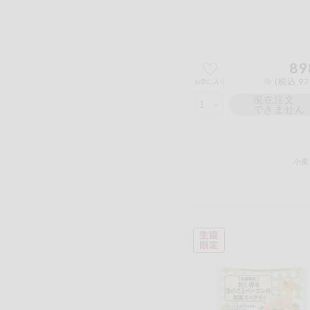
89
※ (税込 9
お気に入り
現在注文
できません
小麦