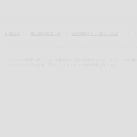
利用約款
個人情報保護方針
特定商取引法に基づく表記
ス
このサイトの利用に関しては、宅配事業に関する約款等ならびにeフレンズ利用
このページに記載の記事・写真・イラストなどの無断転載を禁じます。