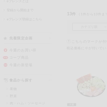
eフレンズとは
登録から開始まで
13
件
（
1
件から
13
件ま
カテゴリ
eフレンズ登録はこちら
カテゴリ順
特価情報
先着限定企画
こちらのマークが付
税込価格に※が付いてい
アレルゲン情報
特定原材料と特定原材料に準ずる
今週のお買い得
特定原材料
コープ商品
小麦
そば
卵
今週の新登場
特定原材料に準ずるもの
食品から探す
アーモンド
あわび
果物
オレンジ
カシュ
野菜
ごま
さけ
肉・ハム・ソーセージ
大豆
鶏肉