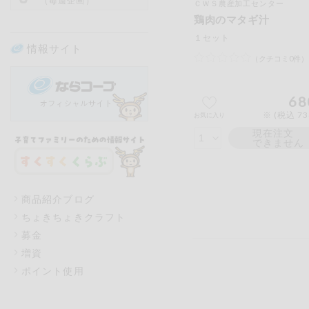
（毎週企画）
ＣＷＳ農産加工センター
鶏肉のマタギ汁
１セット
情報サイト
（クチコミ0件）
68
※ (税込 7
お気に入り
現在注文
できません
商品紹介ブログ
ちょきちょきクラフト
募金
増資
ポイント使用