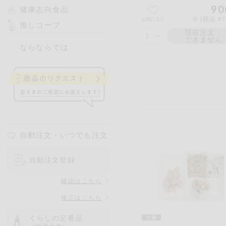
90
健康志向食品
※ (税込 9
お気に入り
推しコープ
現在注文
できません
ならならでは
自動注文・いつでも注文
自動注文登録
確認はこちら
修正はこちら
くらしの定番品