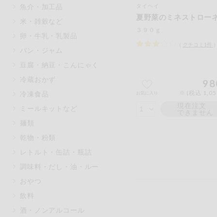
魚介・加工品
タイヘイ
マカダミアナッツ
もも
夏野菜のミネストロー
米・雑穀など
アレルゲン情報は、商品企画時の
３９０ｇ
卵・牛乳・乳製品
ください。
（
クチコミ
1
件
特定原材料に準ずるものは、お取
パン・ジャム
豆腐・納豆・こんにゃく
冷蔵おかず
98
※ (税込 1,0
冷凍食品
お気に入り
リセット
現在注文
ミールキットなど
できません
麺類
乾物・粉類
レトルト・缶詰・瓶詰
調味料・だし・油・ルー
おやつ
飲料
酒・ノンアルコール