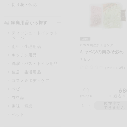
切り花・仏花
家庭用品から探す
ティッシュ・トイレット
ペーパー
ＣＷＳ農産加工センター
衛生・生理用品
キャベツの肉みそ炒め
キッチン用品
１セット
洗濯・バス・トイレ用品
（クチコミ0件）
住居・生活用品
コスメ＆ボディケア
ベビー
68
※ (税込 7
お気に入り
衣料品
現在注文
趣味・娯楽
できません
ペット