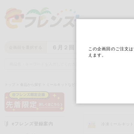
６月２回
企画回を選択する
この企画回のご注文は
えます。
トップ
食品から探す
ミールキットなど
冷蔵ミールキット
冷蔵ミール
キーワード
キーワードをすべて含む
いず
eフレンズ登録案内
冷凍ミールキッ
メーカー名