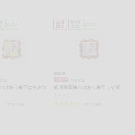
の里
熊野の里
わけあり梅干はちみつ
紀州南高梅わけあり梅干しそ漬
１４０ｇ
（クチコミ0件）
（
クチコミ
4
件
）