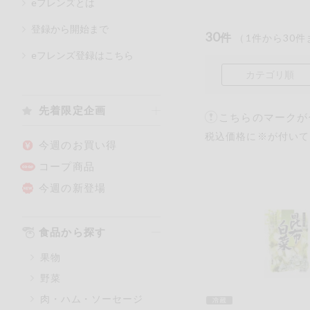
eフレンズとは
登録から開始まで
30
件
（
1
件から
30
件
カテゴリ
eフレンズ登録はこちら
カテゴリ順
特価情報
先着限定企画
こちらのマークが
税込価格に※が付いて
アレルゲン情報
特定原材料と特定原材料に準ず
今週のお買い得
特定原材料
コープ商品
小麦
そば
今週の新登場
特定原材料に準ずるもの
食品から探す
アーモンド
果物
オレンジ
野菜
ごま
肉・ハム・ソーセージ
大豆