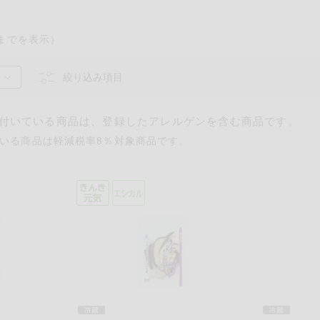
までを表示）
絞り込み項目
付いている商品は、登録したアレルゲンを含む商品です。
いる商品は軽減税率8％対象商品です。
るものが含まれていない商品を検索できます。
卵
乳
落花生
えび
かに
あわび
いか
いく
カシューナッツ
キウイフルーツ
牛肉
さけ
さば
ゼラ
鶏肉
バナナ
豚肉