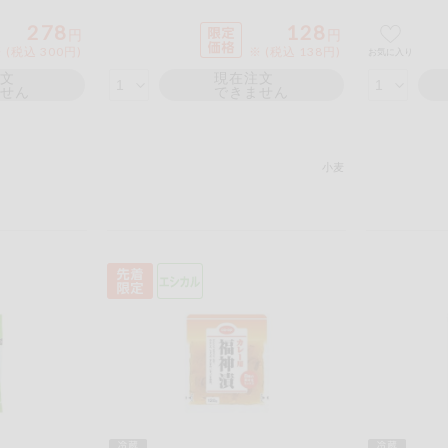
278
128
円
円
 (税込 300円)
※ (税込 138円)
お気に入り
注文
現在注文
ません
できません
小麦