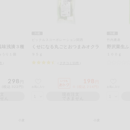
ピックルスコーポレーション関西
竹内農産
風味浅漬３種
くせになる丸ごとおつまみオクラ
野沢菜生ふ
ゅうり１個
９５ｇ
１００ｇ
件
）
（
クチコミ
11
件
）
298
198
円
円
 (税込 322円)
※ (税込 214円)
お気に入り
お気に入り
注文
現在注文
ません
できません
小麦
小麦