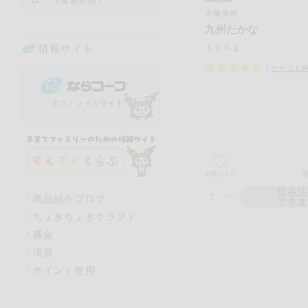
（毎週企画）
太陽漬物
九州たかな
情報サイト
１３０ｇ
（
クチコミ
6
※
お気に入り
現在
商品紹介ブログ
でき
ちょきちょきクラフト
募金
増資
ポイント使用