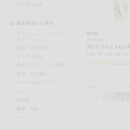
切り花・仏花
家庭用品から探す
ティッシュ・トイレット
ペーパー
堺共同漬物
洗わずそのままぬか
衛生・生理用品
白菜１切、大根１個、き
キッチン用品
（
クチコミ
4
洗濯・バス・トイレ用品
住居・生活用品
コスメ＆ボディケア
※
お気に入り
ベビー
現在
でき
衣料品
趣味・娯楽
ペット