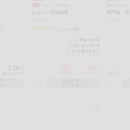
コープ（東海漬物）
菱富食品工業
ｅカレー用福神漬
鳴門産 甘
１２０ｇ
１１０ｇ
件
）
（
クチコミ
58
件
）
限定 870点
残りあと
436
点
お1人様 2点まで
218
88
円
円
 (税込 235円)
※ (税込 95円)
お気に入り
注文
現在注文
ません
できません
小麦