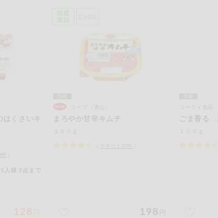
コープ（美山）
コーライ食品
のはくさいキ
まろやか甘辛キムチ
ごま香る 
３００ｇ
１００ｇ
（
クチコミ
37
件
）
9
件
）
1人様 2点まで
128
198
円
円