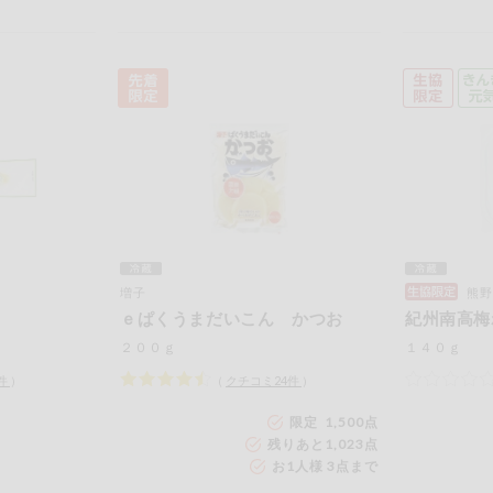
増子
熊野
ｅぱくうまだいこん かつお
紀州南高梅
２００ｇ
１４０ｇ
件
）
（
クチコミ
24
件
）
限定 1,500点
残りあと
1,023
点
お1人様 3点まで