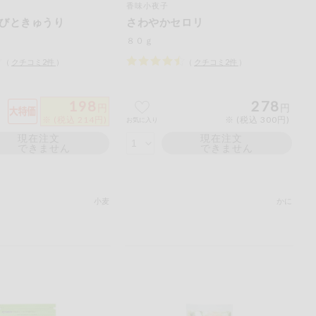
香味小夜子
ご
びときゅうり
さわやかセロリ
ださい。
８０ｇ
（
クチコミ
2
件
）
（
クチコミ
2
件
）
198
278
円
円
※ (税込 214円)
※ (税込 300円)
お気に入り
現在注文
現在注文
できません
できません
小麦
かに