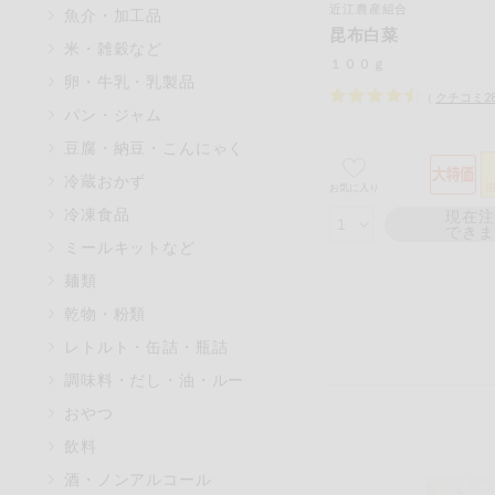
近江農産組合
魚介・加工品
マカダミアナッツ
昆布白菜
米・雑穀など
アレルゲン情報は、商品企画時
１００ｇ
卵・牛乳・乳製品
特定原材料に準ずるものは、お
（
クチコミ
2
パン・ジャム
豆腐・納豆・こんにゃく
冷蔵おかず
※
お気に入り
リセット
冷凍食品
現在
でき
ミールキットなど
麺類
乾物・粉類
レトルト・缶詰・瓶詰
調味料・だし・油・ルー
おやつ
飲料
酒・ノンアルコール