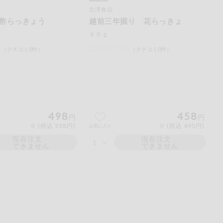
北澤食品
酢らっきょう
越前三年掘り 花らっきょ
６０ｇ
（クチコミ0件）
（クチコミ0件）
498
458
円
円
※ (税込 538円)
※ (税込 495円)
お気に入り
現在注文
現在注文
できません
できません