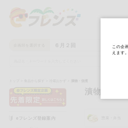
６月２回
企画回を選択する
この企
えます
トップ
食品から探す
冷蔵おかず
漬物・佃煮
漬物・佃煮
キーワード
キーワードをすべて含む
い
eフレンズ登録案内
惣菜・弁当
メーカー名