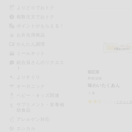
よりどりでおトク
複数注文でおトク
ポイントがもらえる！
お弁当用商品
かんたん調理
ミールキット
組合員さんのリクエス
ト
よりすぐり
野崎漬物
味わいたくあん
オーガニック
１本
ベビー・キッズ関連
（
クチコミ
3
サプリメント・栄養補
助食品
アレルゲン対応
エシカル