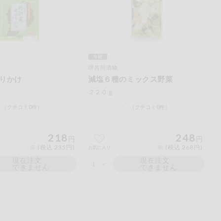
堺共同漬物
りかけ
減塩６種のミックス野菜
２２０ｇ
（クチコミ0件）
（クチコミ0件）
218
248
円
円
※ (税込 235円)
※ (税込 268円)
お気に入り
現在注文
現在注文
できません
できません