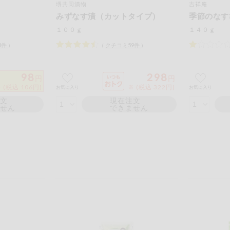
堺共同漬物
吉祥庵
もも
やまいも
りん
みずなす漬（カットタイプ）
季節のなす
の情報のため、ご使用前には必ず商品パッケージの表示をご確認く
１００ｇ
１４０ｇ
取引先から情報提供のあった範囲でのお知らせです。
8
件
）
（
クチコミ
59
件
）
98
298
円
円
 (税込 106円)
※ (税込 322円)
お気に入り
お気に入り
この条件で検索する
注文
現在注文
ません
できません