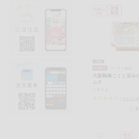
コーライ食品
大阪鶴橋こくと旨み
ムチ
１６０ｇ
（
クチコミ
1
お