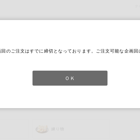
テ
画回のご注文はすでに締切となっております。ご注文可能な企画回
。
ＯＫ
ずれかのキーワードを含む
練り物