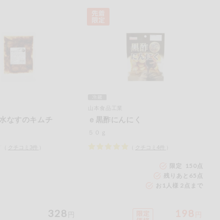
山本食品工業
水なすのキムチ
ｅ黒酢にんにく
５０ｇ
（
クチコミ
3
件
）
（
クチコミ
4
件
）
限定 150点
残りあと
65
点
お1人様 2点まで
328
198
円
円