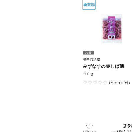
堺共同漬物
みずなすの赤しば漬
９０ｇ
（クチコミ0件）
29
※ (税込 3
お気に入り