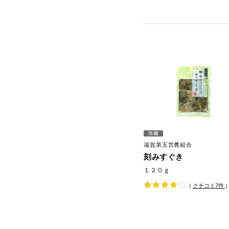
滋賀第五営農組合
刻みすぐき
１２０ｇ
（
クチコミ
7
件