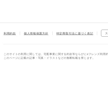
利用約款
個人情報保護方針
特定商取引法に基づく表記
ス
このサイトの利用に関しては、宅配事業に関する約款等ならびにeフレンズ利用
このページに記載の記事・写真・イラストなどの無断転載を禁じます。