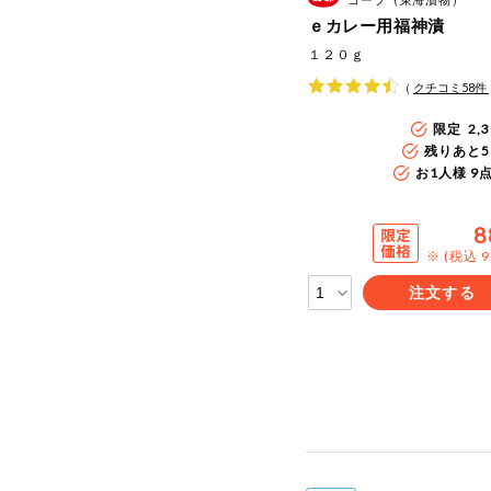
ｅカレー用福神漬
１２０ｇ
（
クチコミ
58
件
限定 2,
残りあと
5
お1人様 9
8
※ (税込 9
注文する