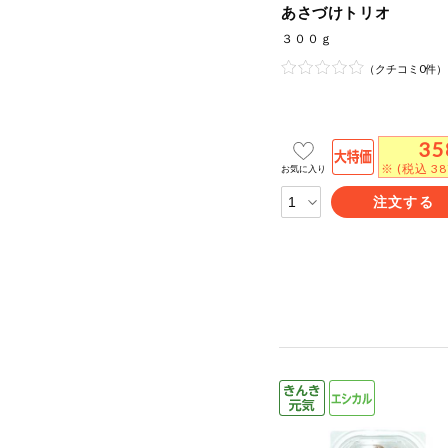
あさづけトリオ
３００ｇ
（クチコミ0件）
35
※ (税込 3
お気に入り
注文する