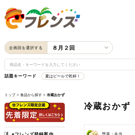
８月２回
企画回を選択する
話題キーワード
夏はビールで乾杯！
トップ
食品から探す
冷蔵おかず
キーワード
冷蔵おかず
キーワードをすべて含む
いず
メーカー名
eフレンズ登録案内
惣菜・弁当