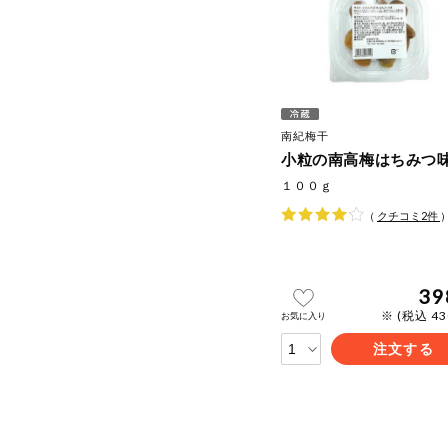
南紀梅干
小粒の南高梅はちみつ
１００ｇ
（
クチコミ
2
件
39
※ (税込 4
お気に入り
注文する