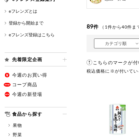
eフレンズとは
カテゴリ
登録から開始まで
89
件
（
1
件から
40
件ま
eフレンズ登録はこちら
特価情報
カテゴリ順
先着限定企画
こちらのマークが付
アレルゲン情報
特定原材料と特定原材料に準ずる
税込価格に※が付いてい
特定原材料
今週のお買い得
小麦
そば
卵
コープ商品
今週の新登場
特定原材料に準ずるもの
アーモンド
あわび
食品から探す
オレンジ
カシュ
果物
ごま
さけ
野菜
大豆
鶏肉