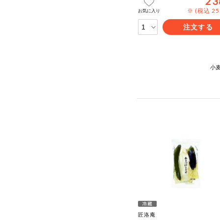
23
※ (税込 2
お気に入り
注文する
小
匠洛庵