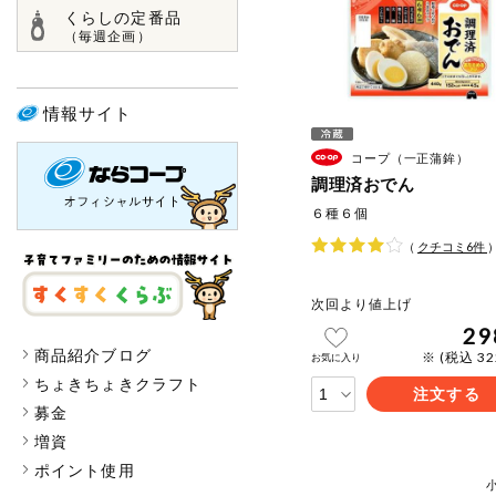
くらしの定番品
（毎週企画）
情報サイト
コープ（一正蒲鉾）
調理済おでん
６種６個
（
クチコミ
6
件
次回より値上げ
29
商品紹介ブログ
※ (税込 3
お気に入り
ちょきちょきクラフト
注文する
募金
増資
ポイント使用