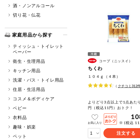
酒・ノンアルコール
切り花・仏花
家庭用品から探す
ティッシュ・トイレット
ペーパー
衛生・生理用品
コープ（ニッスイ）
ちくわ
キッチン用品
１０４ｇ（４本）
洗濯・バス・トイレ用品
（
クチコミ
312
住居・生活用品
コスメ＆ボディケア
よりどり3点以上で1点あたり
ベビー
円（税込11円）おトク！
10
衣料品
※ (税込 1
お気に入り
趣味・娯楽
注文する
ペット