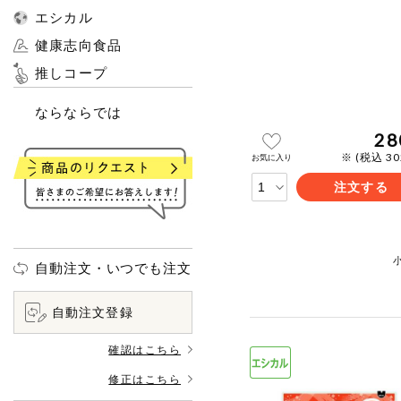
エシカル
健康志向食品
推しコープ
ならならでは
28
※ (税込 3
お気に入り
注文する
自動注文・いつでも注文
自動注文登録
確認はこちら
修正はこちら