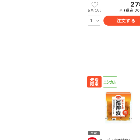
27
※ (税込 3
お気に入り
注文する
コープ（東海漬物）