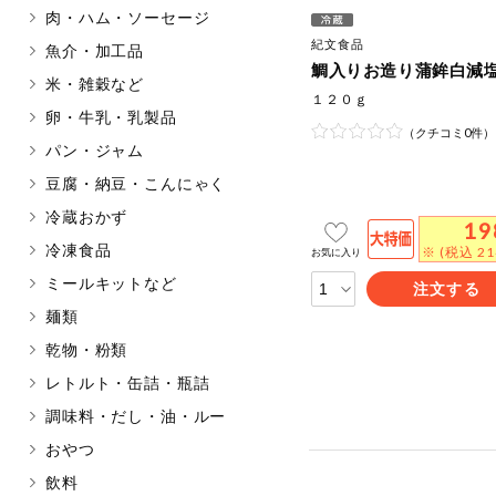
肉・ハム・ソーセージ
マカダミアナッツ
もも
紀文食品
魚介・加工品
アレルゲン情報は、商品企画時の
鯛入りお造り蒲鉾白減
米・雑穀など
ください。
１２０ｇ
特定原材料に準ずるものは、お取
卵・牛乳・乳製品
（クチコミ0件）
パン・ジャム
豆腐・納豆・こんにゃく
冷蔵おかず
19
リセット
冷凍食品
※ (税込 2
お気に入り
ミールキットなど
注文する
麺類
乾物・粉類
レトルト・缶詰・瓶詰
調味料・だし・油・ルー
おやつ
飲料