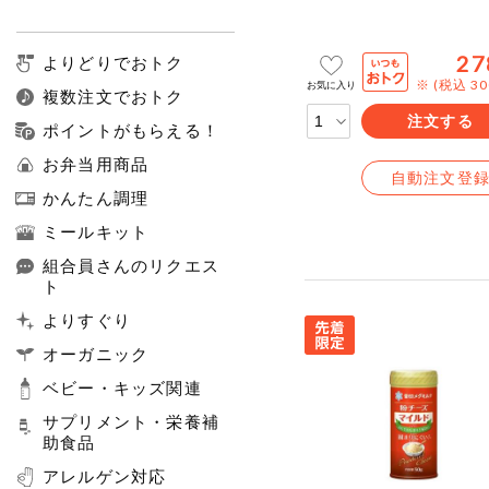
27
よりどりでおトク
※ (税込 3
お気に入り
複数注文でおトク
注文する
ポイントがもらえる！
お弁当用商品
自動注文登
かんたん調理
ミールキット
組合員さんのリクエス
ト
よりすぐり
オーガニック
ベビー・キッズ関連
サプリメント・栄養補
助食品
アレルゲン対応