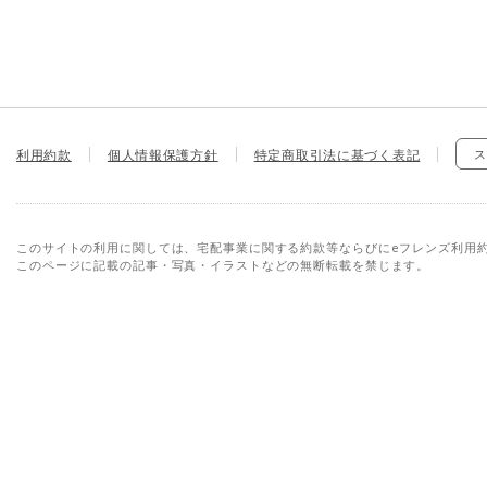
利用約款
個人情報保護方針
特定商取引法に基づく表記
ス
このサイトの利用に関しては、宅配事業に関する約款等ならびにeフレンズ利用
このページに記載の記事・写真・イラストなどの無断転載を禁じます。