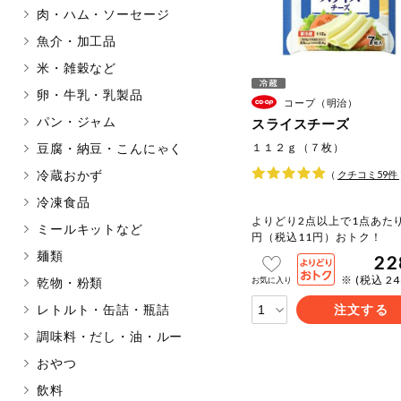
肉・ハム・ソーセージ
マカダミアナッツ
もも
魚介・加工品
アレルゲン情報は、商品企画時の
米・雑穀など
ください。
特定原材料に準ずるものは、お取
卵・牛乳・乳製品
コープ（明治）
パン・ジャム
スライスチーズ
豆腐・納豆・こんにゃく
１１２ｇ（７枚）
冷蔵おかず
（
クチコミ
59
件
リセット
冷凍食品
よりどり2点以上で1点あたり
ミールキットなど
円（税込11円）おトク！
麺類
22
※ (税込 2
お気に入り
乾物・粉類
レトルト・缶詰・瓶詰
注文する
調味料・だし・油・ルー
おやつ
飲料