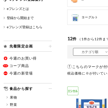
eフレンズとは
カテゴリ
ヨーグルト
登録から開始まで
eフレンズ登録はこちら
特価情報
12
件
（
1
件から
12
件ま
先着限定企画
アレルゲン情報
特定原材料と特定原材料に準ずる
カテゴリ順
特定原材料
今週のお買い得
小麦
そば
卵
コープ商品
こちらのマークが付
今週の新登場
税込価格に※が付いてい
特定原材料に準ずるもの
アーモンド
あわび
食品から探す
オレンジ
カシュ
果物
ごま
さけ
野菜
大豆
鶏肉