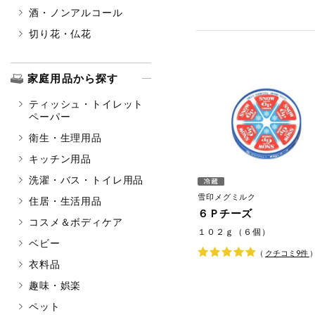
酒・ノンアルコール
切り花・仏花
家庭用品から探す
ティッシュ・トイレット
ペーパー
衛生・生理用品
キッチン用品
洗濯・バス・トイレ用品
雪印メグミルク
住居・生活用品
６Ｐチーズ
コスメ＆ボディケア
１０２ｇ（６個）
ベビー
（
クチコミ
9
件
衣料品
趣味・娯楽
ペット