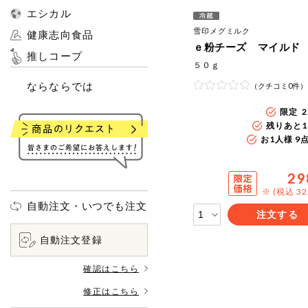
エシカル
雪印メグミルク
健康志向食品
ｅ粉チーズ マイルド
推しコープ
５０ｇ
ならならでは
（クチコミ0件）
限定 2
残りあと
1
お1人様 9
29
※ (税込 3
自動注文・いつでも注文
注文する
自動注文登録
確認はこちら
修正はこちら