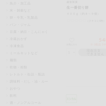
越後製菓
魚介・加工品
マカダミアナッツ
もも
生一番切り餅
米・雑穀など
アレルゲン情報は、商品企画時の
４００ｇ（約８～９個）
卵・牛乳・乳製品
ください。
（クチコミ0件）
特定原材料に準ずるものは、お取
パン・ジャム
豆腐・納豆・こんにゃく
冷蔵おかず
54
※ (税込 5
お気に入り
冷凍食品
リセット
現在注文
ミールキットなど
できません
麺類
乾物・粉類
レトルト・缶詰・瓶詰
調味料・だし・油・ルー
おやつ
飲料
酒・ノンアルコール