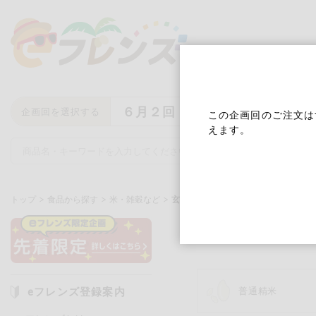
６月２回
企画回を選択する
この企画回のご注文は
えます。
トップ
食品から探す
米・雑穀など
玄米・雑穀・もち
玄米・雑穀
キーワード
キーワードをすべて含む
いず
eフレンズ登録案内
普通精米
メーカー名