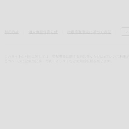
利用約款
個人情報保護方針
特定商取引法に基づく表記
ス
このサイトの利用に関しては、宅配事業に関する約款等ならびにeフレンズ利用
このページに記載の記事・写真・イラストなどの無断転載を禁じます。