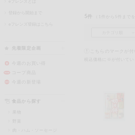
eフレンズとは
登録から開始まで
5
件
（
1
件から
5
件まで
カテゴリ
eフレンズ登録はこちら
カテゴリ順
特価情報
先着限定企画
こちらのマークが付
税込価格に※が付いてい
アレルゲン情報
特定原材料と特定原材料に準ずる
今週のお買い得
特定原材料
コープ商品
小麦
そば
卵
今週の新登場
特定原材料に準ずるもの
食品から探す
アーモンド
あわび
果物
オレンジ
カシュ
野菜
ごま
さけ
肉・ハム・ソーセージ
大豆
鶏肉