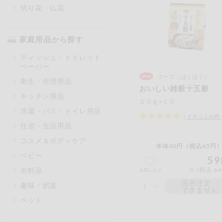
切り花・仏花
家庭用品から探す
ティッシュ・トイレット
ペーパー
コープ（はくばく）
衛生・生理用品
おいしい雑穀十五穀
キッチン用品
２０ｇ×１０
洗濯・バス・トイレ用品
（
クチコミ
60
件
住居・生活用品
コスメ＆ボディケア
本体60円（税込65円）
ベビー
59
衣料品
※ (税込 6
お気に入り
現在注文
趣味・娯楽
できません
ペット