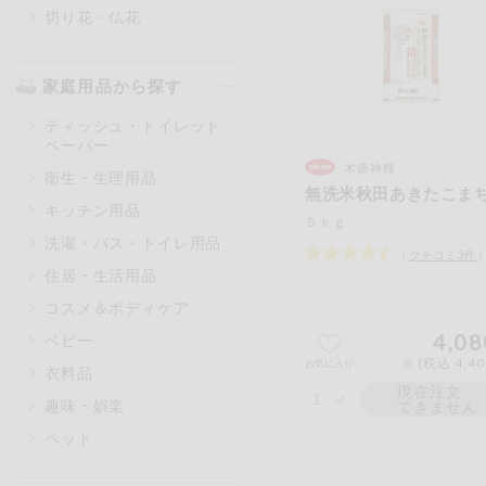
切り花・仏花
家庭用品から探す
ティッシュ・トイレット
ペーパー
木徳神糧
衛生・生理用品
無洗米秋田あきたこま
キッチン用品
５ｋｇ
洗濯・バス・トイレ用品
（
クチコミ
3
件
住居・生活用品
コスメ＆ボディケア
4,08
ベビー
※ (税込 4,4
お気に入り
衣料品
現在注文
趣味・娯楽
できません
ペット