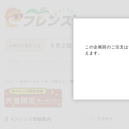
６月２回
企画回を選択する
この企画回のご注文は
えます。
トップ
食品から探す
米・雑穀など
無洗米
無洗米
キーワード
キーワードをすべて含む
いず
eフレンズ登録案内
普通精米
メーカー名