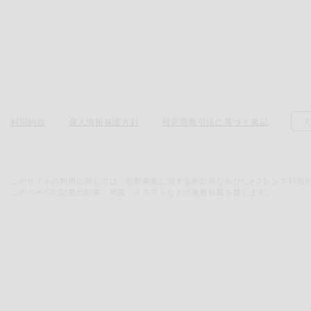
利用約款
個人情報保護方針
特定商取引法に基づく表記
ス
このサイトの利用に関しては、宅配事業に関する約款等ならびにeフレンズ利用
このページに記載の記事・写真・イラストなどの無断転載を禁じます。