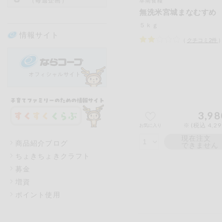
（毎週企画）
幸南食糧
無洗米宮城まなむすめ
５ｋｇ
情報サイト
（
クチコミ
2
件
3,98
※ (税込 4,2
お気に入り
現在注文
商品紹介ブログ
できません
ちょきちょきクラフト
募金
増資
ポイント使用