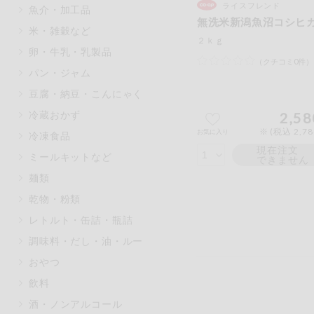
ライスフレンド
魚介・加工品
マカダミアナッツ
もも
無洗米新潟魚沼コシヒ
米・雑穀など
アレルゲン情報は、商品企画時の
２ｋｇ
卵・牛乳・乳製品
ください。
（クチコミ0件）
特定原材料に準ずるものは、お取
パン・ジャム
豆腐・納豆・こんにゃく
冷蔵おかず
2,58
※ (税込 2,7
お気に入り
冷凍食品
リセット
現在注文
ミールキットなど
できません
麺類
乾物・粉類
レトルト・缶詰・瓶詰
調味料・だし・油・ルー
おやつ
飲料
酒・ノンアルコール