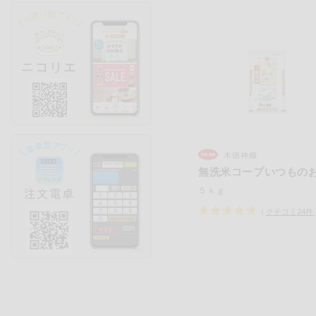
木徳神糧
無洗米コープいつもの
５ｋｇ
（
クチコミ
24
件