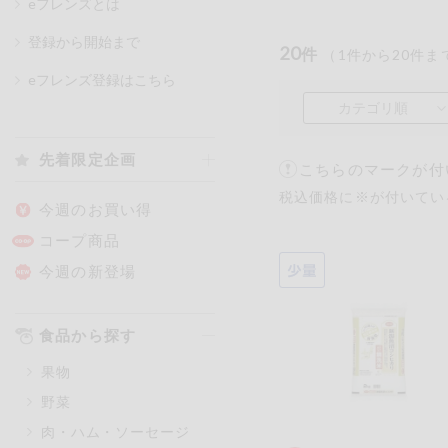
eフレンズとは
登録から開始まで
20
件
（
1
件から
20
件ま
カテゴリ
eフレンズ登録はこちら
カテゴリ順
特価情報
先着限定企画
こちらのマークが付
税込価格に※が付いてい
アレルゲン情報
特定原材料と特定原材料に準ずる
今週のお買い得
特定原材料
コープ商品
小麦
そば
卵
今週の新登場
特定原材料に準ずるもの
食品から探す
アーモンド
あわび
果物
オレンジ
カシュ
野菜
ごま
さけ
肉・ハム・ソーセージ
大豆
鶏肉