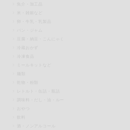
魚介・加工品
マカダミアナッツ
米・雑穀など
アレルゲン情報は、商品企画時
卵・牛乳・乳製品
特定原材料に準ずるものは、お
パン・ジャム
豆腐・納豆・こんにゃく
冷蔵おかず
リセット
冷凍食品
ミールキットなど
麺類
乾物・粉類
レトルト・缶詰・瓶詰
調味料・だし・油・ルー
おやつ
飲料
酒・ノンアルコール