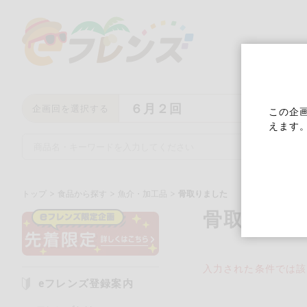
６月２回
企画回を選択する
この企
えます
トップ
食品から探す
魚介・加工品
骨取りました
骨取りま
キーワード
キーワードをすべて含む
い
入力された条件では該当す
eフレンズ登録案内
メーカー名