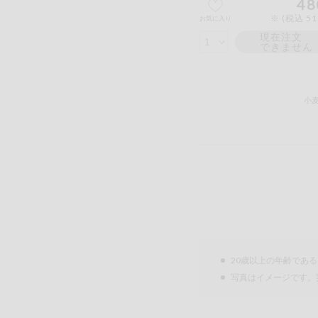
48
※ (税込 5
お気に入り
現在注文
できません
小
20歳以上の年齢であ
写真はイメージです。