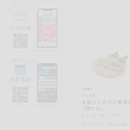
天生水産
天然ぶりのうま醤油
（骨とり）
１６０ｇ（６～１０切）
（
クチコミ
5
件