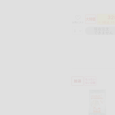
32
※ (税込 3
お気に入り
現在注文
できません