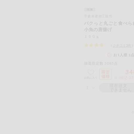
千倉水産加工販売
パクっと丸ごと食べら
小魚の唐揚げ
１５０ｇ
（
クチコミ
3
件
お1人様 1
抽選限定数 5085点
34
※ (税込 3
お気に入り
現在注文
できません