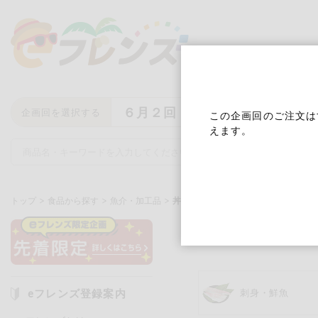
６月２回
企画回を選択する
この企画回のご注文は
えます。
トップ
食品から探す
魚介・加工品
丼の具・フライ・惣菜
丼の具・フ
キーワード
キーワードをすべて含む
いず
eフレンズ登録案内
刺身・鮮魚
メーカー名