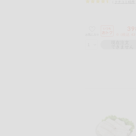
（
クチコミ
41
件
39
※ (税込 4
お気に入り
現在注文
できません