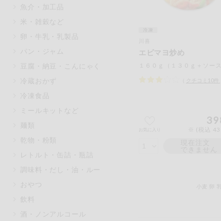
魚介・加工品
マカダミアナッツ
もも
米・雑穀など
アレルゲン情報は、商品企画時の
卵・牛乳・乳製品
ください。
川喜
特定原材料に準ずるものは、お取
パン・ジャム
エビマヨ炒め
豆腐・納豆・こんにゃく
冷蔵おかず
（
クチコミ
10
件
冷凍食品
リセット
ミールキットなど
39
麺類
※ (税込 4
お気に入り
乾物・粉類
現在注文
できません
レトルト・缶詰・瓶詰
調味料・だし・油・ルー
おやつ
小麦
卵
飲料
酒・ノンアルコール