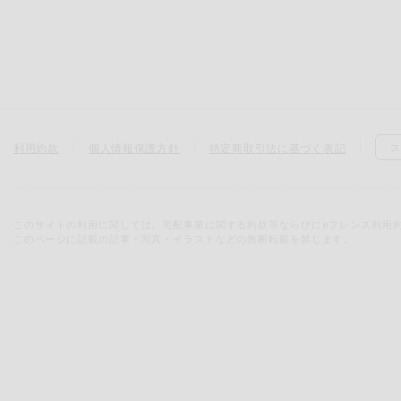
利用約款
個人情報保護方針
特定商取引法に基づく表記
ス
このサイトの利用に関しては、宅配事業に関する約款等ならびにeフレンズ利用
このページに記載の記事・写真・イラストなどの無断転載を禁じます。