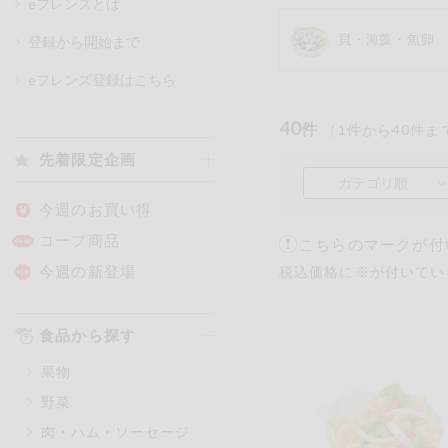
eフレンズとは
貝・海藻・魚卵
登録から開始まで
カテゴリ
eフレンズ登録はこちら
40
件
（
1
件から
40
件ま
特価情報
先着限定企画
カテゴリ順
アレルゲン情報
特定原材料と特定原材料に準ずる
今週のお買い得
特定原材料
コープ商品
こちらのマークが付
小麦
そば
卵
今週の新登場
税込価格に※が付いてい
特定原材料に準ずるもの
食品から探す
アーモンド
あわび
果物
オレンジ
カシュ
野菜
ごま
さけ
肉・ハム・ソーセージ
大豆
鶏肉