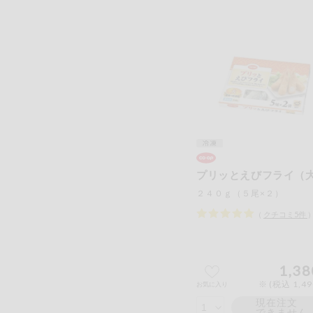
プリッとえびフライ（
２４０ｇ（５尾×２）
（
クチコミ
5
件
1,38
※ (税込 1,4
お気に入り
現在注文
できません