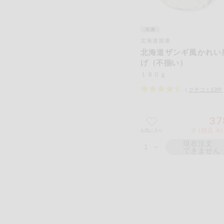
北海道漁連
北海道ザンギ風かれい
げ（不揃い）
１８０ｇ
（
クチコミ
13
件
37
※ (税込 4
お気に入り
現在注文
できません