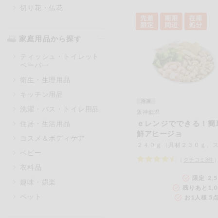
切り花・仏花
家庭用品から探す
ティッシュ・トイレット
ペーパー
衛生・生理用品
キッチン用品
洗濯・バス・トイレ用品
阪神低温
ｅレンジでできる！簡
住居・生活用品
鮮アヒージョ
コスメ＆ボディケア
ベビー
（
クチコミ
3
件
衣料品
限定 2,
趣味・娯楽
残りあと
1,
ペット
お1人様 5