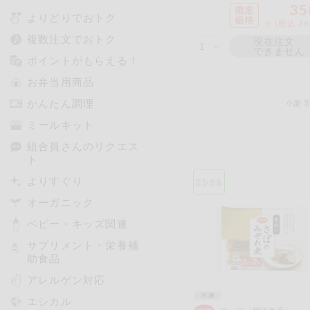
35
よりどりでおトク
※ (税込 3
複数注文でおトク
現在注文
できません
ポイントがもらえる！
お弁当用商品
かんたん調理
小麦
ミールキット
組合員さんのリクエス
ト
よりすぐり
オーガニック
ベビー・キッズ関連
サプリメント・栄養補
助食品
アレルゲン対応
エシカル