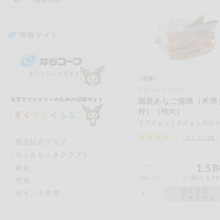
（毎週企画）
情報サイト
フレッシュフーズ
国産あなご蒲焼（丼用
付）（特大）
（
クチコミ
1
件
商品紹介ブログ
ちょきちょきクラフト
1,58
募金
※ (税込 1,7
お気に入り
増資
現在注文
ポイント使用
できません