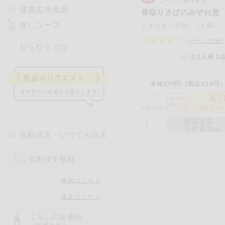
コープ（極洋食品）
健康志向食品
骨取りさばのみぞれ煮
推しコープ
１９０ｇ（２切）（２袋）
（
クチコミ
91
件
ならならでは
お1人様 2
本体239円（税込258円）
47
※ (税込 5
お気に入り
現在注文
できません
自動注文・いつでも注文
自動注文登録
確認はこちら
修正はこちら
くらしの定番品