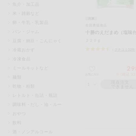
魚介・加工品
マカダミアナッツ
もも
米・雑穀など
アレルゲン情報は、商品企画時の
卵・牛乳・乳製品
ください。
全国農協食品
特定原材料に準ずるものは、お取
パン・ジャム
十勝のえだまめ（塩味
豆腐・納豆・こんにゃく
２２０ｇ
冷蔵おかず
（
クチコミ
52
件
冷凍食品
リセット
29
ミールキットなど
※ (税込 3
お気に入り
麺類
現在注文
乾物・粉類
できません
レトルト・缶詰・瓶詰
調味料・だし・油・ルー
おやつ
飲料
酒・ノンアルコール