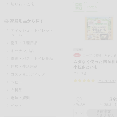
切り花・仏花
家庭用品から探す
ティッシュ・トイレット
ペーパー
衛生・生理用品
キッチン用品
コープ（都城くみあい食
洗濯・バス・トイレ用品
ムダなく使った国産粗
住居・生活用品
小粒さといも
２００ｇ
コスメ＆ボディケア
（
クチコミ
4
件
ベビー
衣料品
趣味・娯楽
39
※ (税込 4
お気に入り
ペット
現在注文
できません