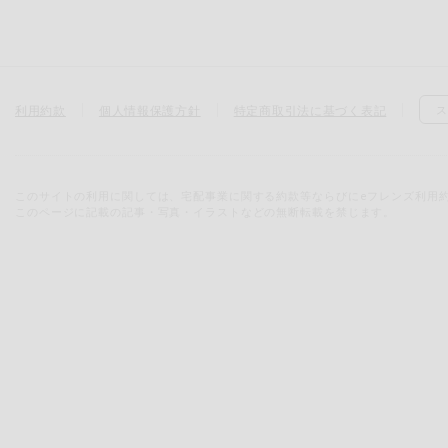
利用約款
個人情報保護方針
特定商取引法に基づく表記
ス
このサイトの利用に関しては、宅配事業に関する約款等ならびにeフレンズ利用
このページに記載の記事・写真・イラストなどの無断転載を禁じます。