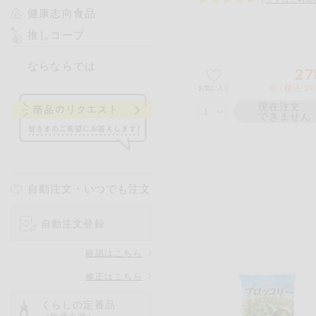
健康志向食品
推しコープ
ならならでは
27
※ (税込 3
お気に入り
現在注文
できません
自動注文・いつでも注文
自動注文登録
確認はこちら
修正はこちら
くらしの定番品