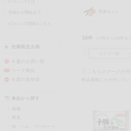
eフレンズとは
野菜セット
登録から開始まで
カテゴリ
eフレンズ登録はこちら
16
件
（
1
件から
16
件ま
特価情報
先着限定企画
カテゴリ順
アレルゲン情報
特定原材料と特定原材料に準ずる
今週のお買い得
特定原材料
コープ商品
こちらのマークが付
小麦
そば
卵
今週の新登場
税込価格に※が付いてい
特定原材料に準ずるもの
食品から探す
アーモンド
あわび
果物
オレンジ
カシュ
野菜
ごま
さけ
肉・ハム・ソーセージ
大豆
鶏肉