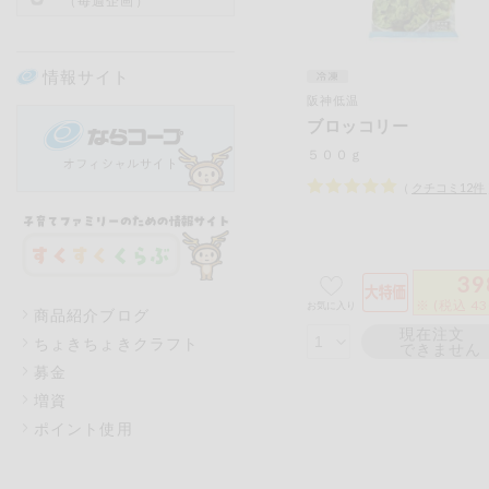
（毎週企画）
情報サイト
阪神低温
ブロッコリー
５００ｇ
（
クチコミ
12
件
39
※ (税込 4
お気に入り
商品紹介ブログ
現在注文
ちょきちょきクラフト
できません
募金
増資
ポイント使用