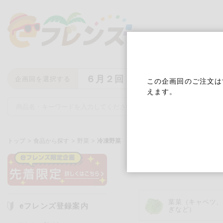
６月２回
企画回を選択する
この企画回のご注文は
えます。
トップ
食品から探す
野菜
冷凍野菜
冷凍野菜
キーワード
キーワードをすべて含む
いず
葉菜（キャベツ
eフレンズ登録案内
ぎなど）
メーカー名