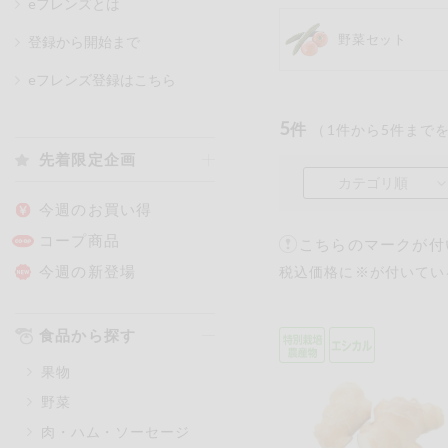
eフレンズとは
野菜セット
登録から開始まで
カテゴリ
eフレンズ登録はこちら
5
件
（
1
件から
5
件まで
特価情報
先着限定企画
カテゴリ順
アレルゲン情報
特定原材料と特定原材料に準ずる
今週のお買い得
特定原材料
コープ商品
こちらのマークが付
小麦
そば
卵
今週の新登場
税込価格に※が付いてい
特定原材料に準ずるもの
食品から探す
アーモンド
あわび
果物
オレンジ
カシュ
野菜
ごま
さけ
肉・ハム・ソーセージ
大豆
鶏肉