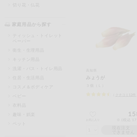
切り花・仏花
家庭用品から探す
ティッシュ・トイレット
ペーパー
衛生・生理用品
キッチン用品
洗濯・バス・トイレ用品
高知県
みょうが
住居・生活用品
３個（Ｌ）
コスメ＆ボディケア
（
クチコミ
12
件
ベビー
衣料品
15
趣味・娯楽
※ (税込 1
お気に入り
ペット
現在注文
できません