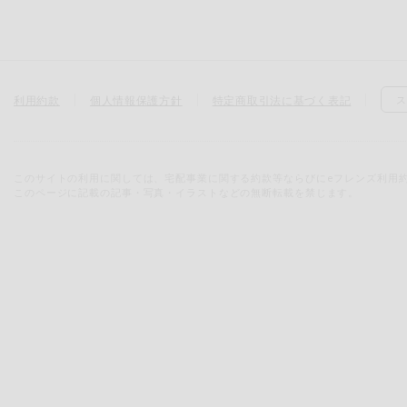
利用約款
個人情報保護方針
特定商取引法に基づく表記
ス
このサイトの利用に関しては、宅配事業に関する約款等ならびにeフレンズ利用
このページに記載の記事・写真・イラストなどの無断転載を禁じます。