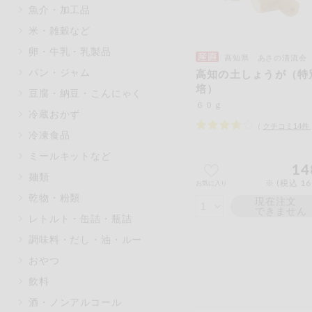
魚介・加工品
マカダミアナッツ
もも
米・雑穀など
アレルゲン情報は、商品企画時の
卵・牛乳・乳製品
ください。
高知県 あさの清流会
特定原材料に準ずるものは、お取
パン・ジャム
高知の土しょうが（特
培）
豆腐・納豆・こんにゃく
６０ｇ
冷蔵おかず
（
クチコミ
14
件
冷凍食品
リセット
ミールキットなど
14
麺類
※ (税込 1
お気に入り
乾物・粉類
現在注文
できません
レトルト・缶詰・瓶詰
調味料・だし・油・ルー
おやつ
飲料
酒・ノンアルコール