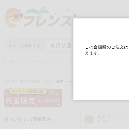
６月２回
企画回を選択する
この企画回のご注文は
えます。
トップ
食品から探す
野菜
薬味・ハーブ類
薬味・ハー
キーワード
キーワードをすべて含む
いず
葉菜（キャベツ
eフレンズ登録案内
ぎなど）
メーカー名